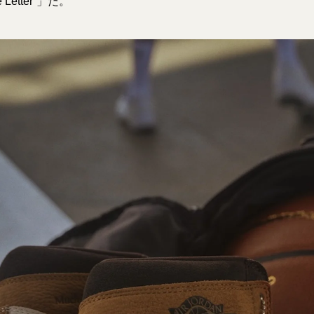
e Letter”」だ。