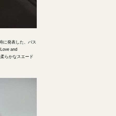
が引退時に発表した、バス
e and
と柔らかなスエード