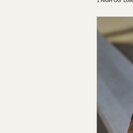
1 HIGH OG “Lov