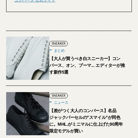
コンバース 公式サイト
SNEAKER
まとめ
【大人が買うべき白スニーカー】コン
バース、オン、プーマ... エディターが推
す新作5選
SNEAKER
ニュース
【差がつく大人のコンバース】名品
ジャックパーセルの"スマイル"が同色
に。MHL.がミニマルに仕上げた90周年
限定モデルが買い