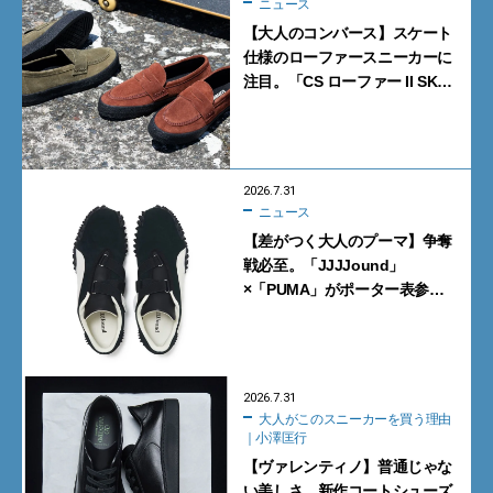
ニュース
【大人のコンバース】スケート
仕様のローファースニーカーに
注目。「CS ローファー II SK」
含む新作6型を見逃すな
2026.7.31
ニュース
【差がつく大人のプーマ】争奪
戦必至。「JJJJound」
×「PUMA」がポーター表参道
で数量限定発売【8月1日発売】
2026.7.31
大人がこのスニーカーを買う理由
｜小澤匡行
【ヴァレンティノ】普通じゃな
い美しさ。新作コートシューズ