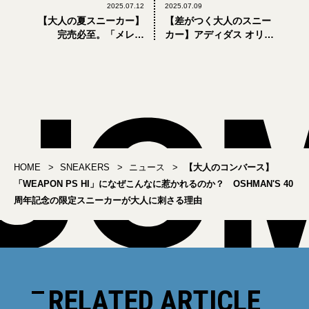
2025.07.12
2025.07.09
【大人の夏スニーカー】
【差がつく大人のスニー
完売必至。「メレル
カー】アディダス オリジ
1TRL」と「コートエシエ
ナルスの名品「スーパー
ル」のコラボは、山でも
スター」、ビームス別注
街でも快適なモックタイ
モデルはどこが違う？
プ
HOME
SNEAKERS
ニュース
【大人のコンバース】
「WEAPON PS HI」になぜこんなに惹かれるのか？ OSHMAN'S 40
周年記念の限定スニーカーが大人に刺さる理由
RELATED ARTICLE