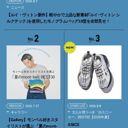
FASHION
2026.8.3
ニュース
【ルイ・ヴィトン新作】軽やかで上品な新素材｢ルイ･ヴィトン シ
ルクテック｣を使用したモノグラムバッグ10型を全部見せ！
2
3
FASHION
2026.7.27
UOMO LIST
2026.8.8
ギャラリー
大人が買うべき「白スニー
カー」BEST30【2026年夏】
【Gallery】モンベル好きスタ
ASICS
イリストが選ぶ 「夏のmont-