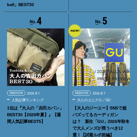
bell」BEST30
4
5
FASHION
2026.8.1
FASHION
2026.8.7
人気記事ランキング
大人のユニクロ／GU
1位は『大人の「吉田カバン」
【大人のジーユー】SNSで超
BEST30【2026年夏】』【週
バズってるカーディガン
間人気記事BEST5】
は？ 新生「GU」2026年秋冬
で大人メンズが買うべき12
選！【試着ルポ前編】