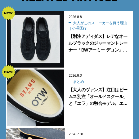
2026.8.8
大人がこのスニーカーを買う理由
｜小澤匡行
【別注アディダス】レアなオー
ルブラックのジャーマントレー
ナー「BWアーミー デコン」
【大人がこのスニーカーを買う
理由｜小澤匡行】
2026.8.3
まとめ
【大人のヴァンズ】注目はビー
ムス別注「オールドスクール」
と「エラ」の融合モデル。エ
ディター激推しの新作4選
2026.7.31