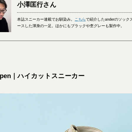
小澤匡行さん
本誌スニーカー連載でお馴染み。
こちら
で紹介したanderのソッ
ースした渾身の一足。ほかにもブラックや杢グレーも製作中。
rippen｜ハイカットスニーカー