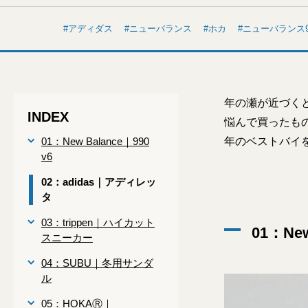
アディダス
ニューバランス
ホカ
ニューバランス9
年の瀬が近づく
INDEX
悩んで買ったも
01：New Balance｜990
年のベストバイ
v6
02：adidas｜アディレッ
タ
03：trippen｜ハイカット
01：New
スニーカー
04：SUBU｜冬用サンダ
ル
05：HOKAⓇ｜