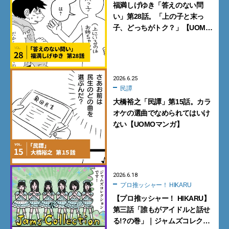
福満しげゆき「答えのない問
い」第28話。「上の子と末っ
子、どっちがトク？」【UOMO
マンガ】
2026.6.25
民譚
大橋裕之「民譚」第15話。カラ
オケの選曲でなめられてはいけ
ない【UOMOマンガ】
2026.6.18
プロ推ッシャー！ HIKARU
【プロ推ッシャー！ HIKARU】
第三話「誰もがアイドルと話せ
る!?の巻」｜ジャムズコレク