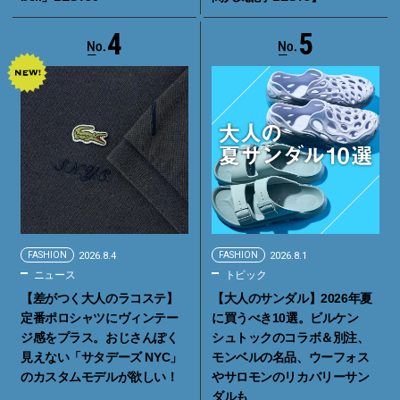
4
5
FASHION
2026.8.4
FASHION
2026.8.1
ニュース
トピック
【差がつく大人のラコステ】
【大人のサンダル】2026年夏
定番ポロシャツにヴィンテー
に買うべき10選。ビルケン
ジ感をプラス。おじさんぽく
シュトックのコラボ＆別注、
見えない「サタデーズ NYC」
モンベルの名品、ウーフォス
のカスタムモデルが欲しい！
やサロモンのリカバリーサン
ダルも