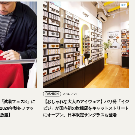
PR
FASHION
2026.7.29
。「試着フェス®︎」に
【おしゃれな大人のアイウェア】パリ発「イジ
026年秋冬ファッ
ピジ」が国内初の旗艦店をキャットストリート
放題】
にオープン。日本限定サングラスも登場