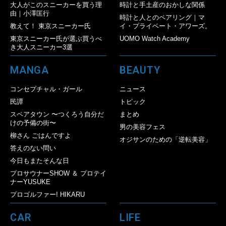
大人がこのスニーカーを買う理
時計と手土産のおかしな関係
由｜小澤匡行
時計と人とのペアリング｜マ
教えて！ 東京スニーカー氏
イ・プライベート・アワーズ。
東京スニーカー氏が選ぶ買うべ
UOMO Watch Academy
き大人スニーカー3選
MANGA
BEAUTY
コンセプチャル・ガール
ニュース
民譚
トピック
スペアタウン 〜つくろう自分だ
まとめ
けの予備の街〜
男の美容フェス
柳さん ごはんですよ
オジサンのための「逆転美容」
答えのない問い
今日もまたそんな日
プロサウナーSHOW ＆ プロテイ
ナーYUSUKE
プロゴルファー! HIKARU
CAR
LIFE