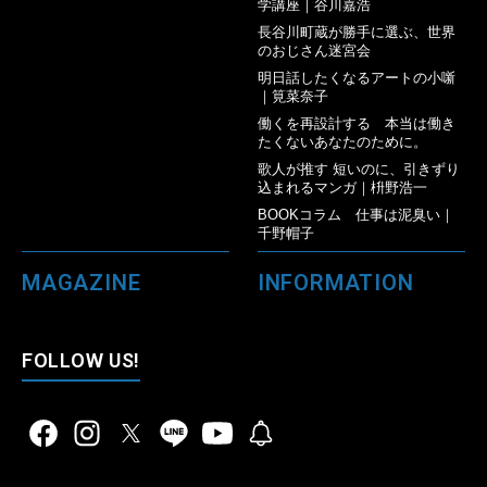
学講座｜谷川嘉浩
長谷川町蔵が勝手に選ぶ、世界
のおじさん迷宮会
明日話したくなるアートの小噺
｜筧菜奈子
働くを再設計する 本当は働き
たくないあなたのために。
歌人が推す 短いのに、引きずり
込まれるマンガ｜枡野浩一
BOOKコラム 仕事は泥臭い｜
千野帽子
MAGAZINE
INFORMATION
FOLLOW US!