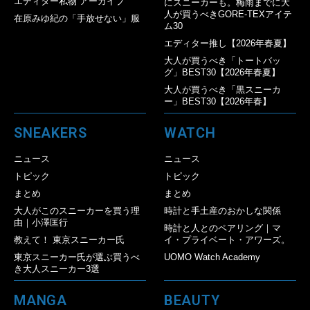
エディター私物 アーカイブ
にスニーカーも。梅雨までに大
人が買うべきGORE-TEXアイテ
在原みゆ紀の「手放せない」服
ム30
エディター推し【2026年春夏】
大人が買うべき「トートバッ
グ」BEST30【2026年春夏】
大人が買うべき「黒スニーカ
ー」BEST30【2026年春】
SNEAKERS
WATCH
ニュース
ニュース
トピック
トピック
まとめ
まとめ
大人がこのスニーカーを買う理
時計と手土産のおかしな関係
由｜小澤匡行
時計と人とのペアリング｜マ
教えて！ 東京スニーカー氏
イ・プライベート・アワーズ。
東京スニーカー氏が選ぶ買うべ
UOMO Watch Academy
き大人スニーカー3選
MANGA
BEAUTY