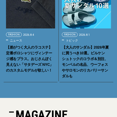
FASHION
2026.8.4
FASHION
2026.8.1
ニュース
トピック
【差がつく大人のラコステ】
【大人のサンダル】2026年夏
定番ポロシャツにヴィンテー
に買うべき10選。ビルケン
ジ感をプラス。おじさんぽく
シュトックのコラボ＆別注、
見えない「サタデーズ NYC」
モンベルの名品、ウーフォス
のカスタムモデルが欲しい！
やサロモンのリカバリーサン
ダルも
MAGAZINE