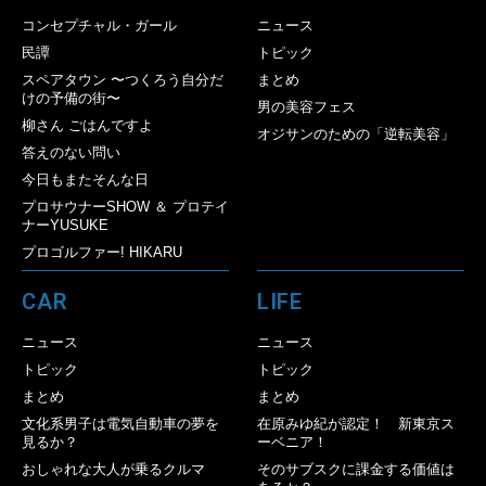
コンセプチャル・ガール
ニュース
民譚
トピック
スペアタウン 〜つくろう自分だ
まとめ
けの予備の街〜
男の美容フェス
柳さん ごはんですよ
オジサンのための「逆転美容」
答えのない問い
今日もまたそんな日
プロサウナーSHOW ＆ プロテイ
ナーYUSUKE
プロゴルファー! HIKARU
CAR
LIFE
ニュース
ニュース
トピック
トピック
まとめ
まとめ
文化系男子は電気自動車の夢を
在原みゆ紀が認定！ 新東京ス
見るか？
ーベニア！
おしゃれな大人が乗るクルマ
そのサブスクに課金する価値は