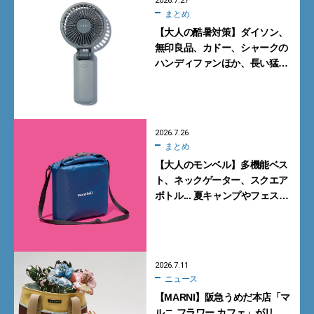
2026.7.27
まとめ
【大人の酷暑対策】ダイソン、
無印良品、カドー、シャークの
ハンディファンほか、長い猛暑
に備えて買っておくべきガ
ジェット7選
2026.7.26
まとめ
【大人のモンベル】多機能ベス
ト、ネックゲーター、スクエア
ボトル... 夏キャンプやフェスに
活躍する7選
2026.7.11
ニュース
【MARNI】阪急うめだ本店「マ
ルニ フラワー カフェ」がリ