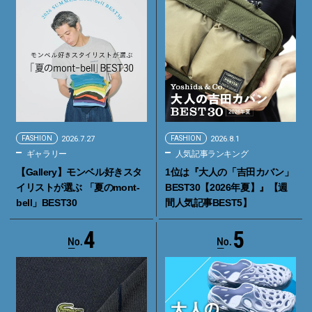
FASHION
2026.7.27
FASHION
2026.8.1
ギャラリー
人気記事ランキング
【Gallery】モンベル好きスタ
1位は『大人の「吉田カバン」
イリストが選ぶ 「夏のmont-
BEST30【2026年夏】』【週
bell」BEST30
間人気記事BEST5】
4
5