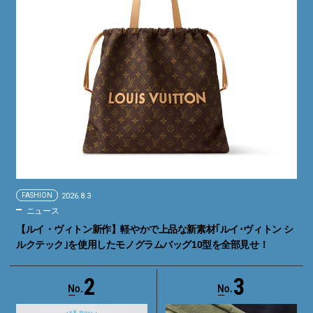
FASHION
2026.8.3
ニュース
【ルイ・ヴィトン新作】軽やかで上品な新素材｢ルイ･ヴィトン シ
ルクテック｣を使用したモノグラムバッグ10型を全部見せ！
2
3