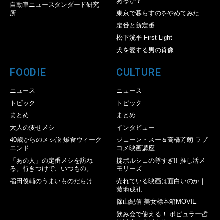
あるか？
自動車ニュースタンダード研究
所
東京で暮らすのをやめてみた
定番と新定番
松下洸平 First Light
犬を愛する男の肖像
FOODIE
CULTURE
ニュース
ニュース
トピック
トピック
まとめ
まとめ
大人の痩せメシ
インタビュー
40歳からのメシ旅 爆食ウィーク
ジェーン・スー＆高橋芳朗 ラブ
エンド
コメ映画講座
「あの人」の定番メシを訪ね
掟ポルシェの尊すぎ!! 推し活メ
る。行きつけで、いつもの。
モリーズ
稲田俊輔のうまいものだらけ
売れている映画は面白いのか｜
菊地成孔
篠山紀信 美女標本箱MOVIE
飲み会で使える！ ポピュラー哲