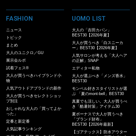
FASHION
UOMO LIST
ニュース
大人の「吉田カバン」
BEST30【2026年夏】
トピック
大人が買うべき「白スニーカ
まとめ
ー」BEST30【2026年夏】
大人のユニクロ／GU
人気サロンが考える「大人ヘア
展示会ルポ
の正解」SNAP
試着フェス®︎
エディター私物
大人が買うべきハイブランド小
大人が選ぶべき「メンズ香水」
物
BEST30
人気アウトドアブランドの新作
モンベル好きスタイリストが選
ぶ 「夏のmont-bell」BEST30
大人が買うべきセレクトショッ
プ別注
真夏でも涼しい。大人が買うべ
き「酷暑対策」アイテム30
おしゃれな大人の「買ってよか
った」
夏ボーナスで大人が買うべき
「ブランド財布」
定番と新定番
BEST30【2026年最新】
人気記事ランキング
【ゴアテックス】防水アウター