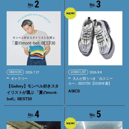
2
3
FASHION
2026.7.27
UOMO LIST
2026.8.8
ギャラリー
大人が買うべき「白スニー
カー」BEST30【2026年夏】
【Gallery】モンベル好きスタ
ASICS
イリストが選ぶ 「夏のmont-
bell」BEST30
4
5