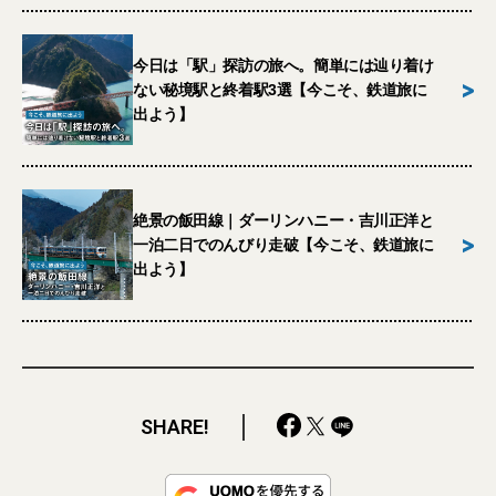
今日は「駅」探訪の旅へ。簡単には辿り着け
>
ない秘境駅と終着駅3選【今こそ、鉄道旅に
出よう】
絶景の飯田線｜ダーリンハニー・吉川正洋と
>
一泊二日でのんびり走破【今こそ、鉄道旅に
出よう】
SHARE!