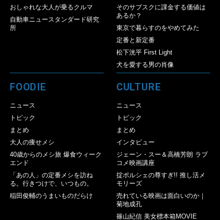
おしゃれな大人が乗るクルマ
そのサブスクに課金する価値は
あるか？
自動車ニュースタンダード研究
所
東京で暮らすのをやめてみた
定番と新定番
松下洸平 First Light
犬を愛する男の肖像
FOODIE
CULTURE
ニュース
ニュース
トピック
トピック
まとめ
まとめ
大人の痩せメシ
インタビュー
40歳からのメシ旅 爆食ウィーク
ジェーン・スー＆高橋芳朗 ラブ
エンド
コメ映画講座
「あの人」の定番メシを訪ね
掟ポルシェの尊すぎ!! 推し活メ
る。行きつけで、いつもの。
モリーズ
稲田俊輔のうまいものだらけ
売れている映画は面白いのか｜
菊地成孔
篠山紀信 美女標本箱MOVIE