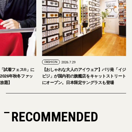
FASHION
2026.7.24
FASHION
2026.7.29
2026年9月5日・6日開催。「試着フェス®︎」に
【おしゃれな大人の
読者の皆さまをご招待。【2026年秋冬ファッ
ピジ」が国内初の旗
ション＆美容アイテム試し放題】
にオープン。日本限
RECOMMENDED