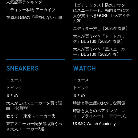
人気記事ランキング
【ゴアテックス】防水アウター
エディター私物 アーカイブ
にスニーカーも。梅雨までに大
人が買うべきGORE-TEXアイテ
在原みゆ紀の「手放せない」服
ム30
エディター推し【2026年春夏】
大人が買うべき「トートバッ
グ」BEST30【2026年春夏】
大人が買うべき「黒スニーカ
ー」BEST30【2026年春】
SNEAKERS
WATCH
ニュース
ニュース
トピック
トピック
まとめ
まとめ
大人がこのスニーカーを買う理
時計と手土産のおかしな関係
由｜小澤匡行
時計と人とのペアリング｜マ
教えて！ 東京スニーカー氏
イ・プライベート・アワーズ。
東京スニーカー氏が選ぶ買うべ
UOMO Watch Academy
き大人スニーカー3選