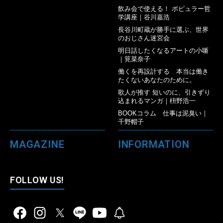
飲み会で使える！ ポピュラー哲
学講座｜谷川嘉浩
長谷川町蔵が勝手に選ぶ、世界
のおじさん迷宮会
明日話したくなるアートの小噺
｜筧菜奈子
働くを再設計する 本当は働き
たくないあなたのために。
歌人が推す 短いのに、引きずり
込まれるマンガ｜枡野浩一
BOOKコラム 仕事は泥臭い｜
千野帽子
MAGAZINE
INFORMATION
FOLLOW US!