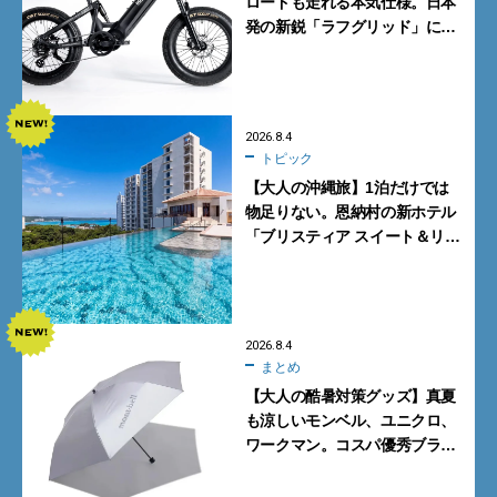
ロードも走れる本気仕様。日本
発の新鋭「ラフグリッド」に注
目
2026.8.4
トピック
【大人の沖縄旅】1泊だけでは
物足りない。恩納村の新ホテル
「ブリスティア スイート＆リ
ゾート 沖縄恩納村」に泊まって
みた
2026.8.4
まとめ
【大人の酷暑対策グッズ】真夏
も涼しいモンベル、ユニクロ、
ワークマン。コスパ優秀ブラン
ドで買うべき5選