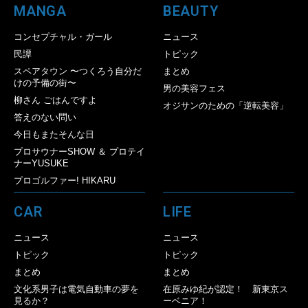
MANGA
BEAUTY
コンセプチャル・ガール
ニュース
民譚
トピック
スペアタウン 〜つくろう自分だ
まとめ
けの予備の街〜
男の美容フェス
柳さん ごはんですよ
オジサンのための「逆転美容」
答えのない問い
今日もまたそんな日
プロサウナーSHOW ＆ プロテイ
ナーYUSUKE
プロゴルファー! HIKARU
CAR
LIFE
ニュース
ニュース
トピック
トピック
まとめ
まとめ
文化系男子は電気自動車の夢を
在原みゆ紀が認定！ 新東京ス
見るか？
ーベニア！