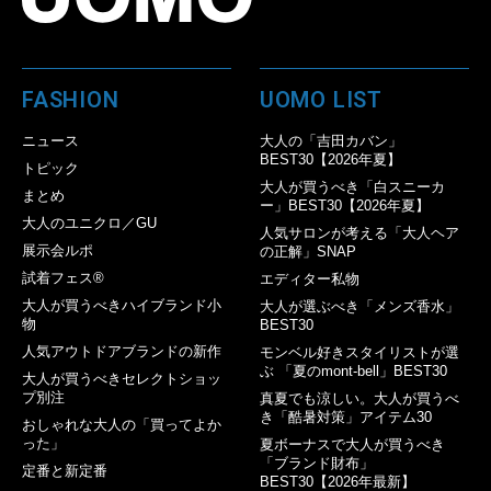
FASHION
UOMO LIST
ニュース
大人の「吉田カバン」
BEST30【2026年夏】
トピック
大人が買うべき「白スニーカ
まとめ
ー」BEST30【2026年夏】
大人のユニクロ／GU
人気サロンが考える「大人ヘア
展示会ルポ
の正解」SNAP
試着フェス®︎
エディター私物
大人が買うべきハイブランド小
大人が選ぶべき「メンズ香水」
物
BEST30
人気アウトドアブランドの新作
モンベル好きスタイリストが選
ぶ 「夏のmont-bell」BEST30
大人が買うべきセレクトショッ
プ別注
真夏でも涼しい。大人が買うべ
き「酷暑対策」アイテム30
おしゃれな大人の「買ってよか
った」
夏ボーナスで大人が買うべき
「ブランド財布」
定番と新定番
BEST30【2026年最新】