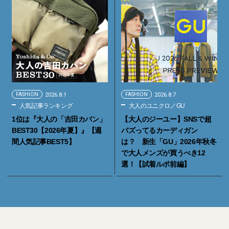
FASHION
2026.8.1
FASHION
2026.8.7
人気記事ランキング
大人のユニクロ／GU
1位は『大人の「吉田カバン」
【大人のジーユー】SNSで超
BEST30【2026年夏】』【週
バズってるカーディガン
間人気記事BEST5】
は？ 新生「GU」2026年秋冬
で大人メンズが買うべき12
選！【試着ルポ前編】