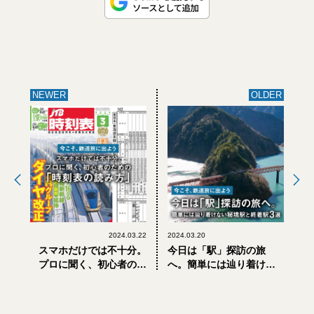
NEWER
OLDER
2024.03.22
2024.03.20
スマホだけでは不十分。
今日は「駅」探訪の旅
プロに聞く、初心者のた
へ。簡単には辿り着けな
めの「時刻表の読み方」
い秘境駅と終着駅3選【今
【今こそ、鉄道旅に出よ
こそ、鉄道旅に出よう】
う】