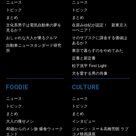
ニュース
ニュース
トピック
トピック
まとめ
まとめ
文化系男子は電気自動車の夢を
在原みゆ紀が認定！ 新東京ス
見るか？
ーベニア！
おしゃれな大人が乗るクルマ
そのサブスクに課金する価値は
あるか？
自動車ニュースタンダード研究
所
東京で暮らすのをやめてみた
定番と新定番
松下洸平 First Light
犬を愛する男の肖像
FOODIE
CULTURE
ニュース
ニュース
トピック
トピック
まとめ
まとめ
大人の痩せメシ
インタビュー
40歳からのメシ旅 爆食ウィーク
ジェーン・スー＆高橋芳朗 ラブ
エンド
コメ映画講座