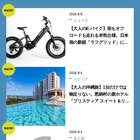
2026.8.8
ニュース
【大人のE-バイク】街もオフ
ロードも走れる本気仕様。日本
発の新鋭「ラフグリッド」に注
目
2026.8.4
トピック
【大人の沖縄旅】1泊だけでは
物足りない。恩納村の新ホテル
「ブリスティア スイート＆リ
ゾート 沖縄恩納村」に泊まって
みた
2026.8.4
まとめ