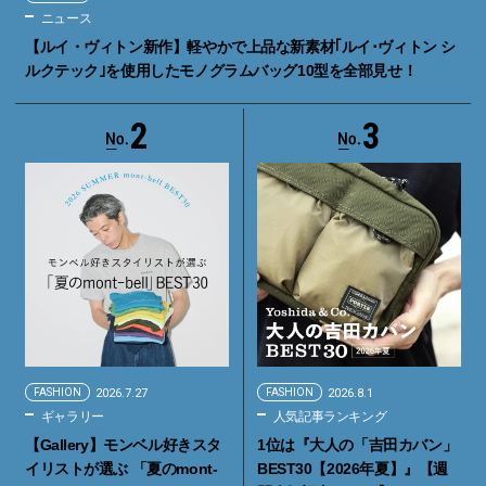
ニュース
【ルイ・ヴィトン新作】軽やかで上品な新素材｢ルイ･ヴィトン シ
ルクテック｣を使用したモノグラムバッグ10型を全部見せ！
2
3
FASHION
2026.7.27
FASHION
2026.8.1
ギャラリー
人気記事ランキング
【Gallery】モンベル好きスタ
1位は『大人の「吉田カバン」
イリストが選ぶ 「夏のmont-
BEST30【2026年夏】』【週