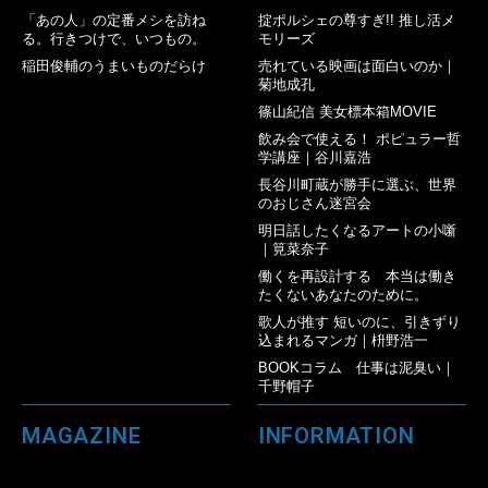
「あの人」の定番メシを訪ね
掟ポルシェの尊すぎ!! 推し活メ
る。行きつけで、いつもの。
モリーズ
稲田俊輔のうまいものだらけ
売れている映画は面白いのか｜
菊地成孔
篠山紀信 美女標本箱MOVIE
飲み会で使える！ ポピュラー哲
学講座｜谷川嘉浩
長谷川町蔵が勝手に選ぶ、世界
のおじさん迷宮会
明日話したくなるアートの小噺
｜筧菜奈子
働くを再設計する 本当は働き
たくないあなたのために。
歌人が推す 短いのに、引きずり
込まれるマンガ｜枡野浩一
BOOKコラム 仕事は泥臭い｜
千野帽子
MAGAZINE
INFORMATION