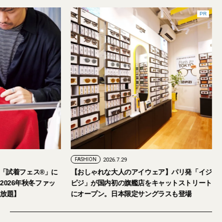
PR
FASHION
2026.7.29
。「試着フェス®︎」に
【おしゃれな大人のアイウェア】パリ発「イジ
026年秋冬ファッ
ピジ」が国内初の旗艦店をキャットストリート
放題】
にオープン。日本限定サングラスも登場