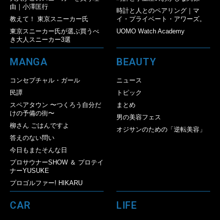
由｜小澤匡行
時計と人とのペアリング｜マ
教えて！ 東京スニーカー氏
イ・プライベート・アワーズ。
東京スニーカー氏が選ぶ買うべ
UOMO Watch Academy
き大人スニーカー3選
MANGA
BEAUTY
コンセプチャル・ガール
ニュース
民譚
トピック
スペアタウン 〜つくろう自分だ
まとめ
けの予備の街〜
男の美容フェス
柳さん ごはんですよ
オジサンのための「逆転美容」
答えのない問い
今日もまたそんな日
プロサウナーSHOW ＆ プロテイ
ナーYUSUKE
プロゴルファー! HIKARU
CAR
LIFE