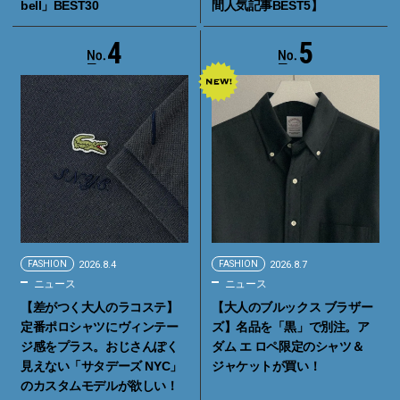
bell」BEST30
間人気記事BEST5】
4
5
FASHION
2026.8.4
FASHION
2026.8.7
ニュース
ニュース
【差がつく大人のラコステ】
【大人のブルックス ブラザー
定番ポロシャツにヴィンテー
ズ】名品を「黒」で別注。ア
ジ感をプラス。おじさんぽく
ダム エ ロペ限定のシャツ＆
見えない「サタデーズ NYC」
ジャケットが買い！
のカスタムモデルが欲しい！