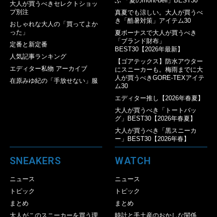
ぶ 「夏のmont-bell」BEST30
大人が買うべきセレクトショッ
プ別注
真夏でも涼しい。大人が買うべ
き「酷暑対策」アイテム30
おしゃれな大人の「買ってよか
った」
夏ボーナスで大人が買うべき
「ブランド財布」
定番と新定番
BEST30【2026年最新】
人気記事ランキング
【ゴアテックス】防水アウター
エディター私物 アーカイブ
にスニーカーも。梅雨までに大
人が買うべきGORE-TEXアイテ
在原みゆ紀の「手放せない」服
ム30
エディター推し【2026年春夏】
大人が買うべき「トートバッ
グ」BEST30【2026年春夏】
大人が買うべき「黒スニーカ
ー」BEST30【2026年春】
SNEAKERS
WATCH
ニュース
ニュース
トピック
トピック
まとめ
まとめ
大人がこのスニーカーを買う理
時計と手土産のおかしな関係