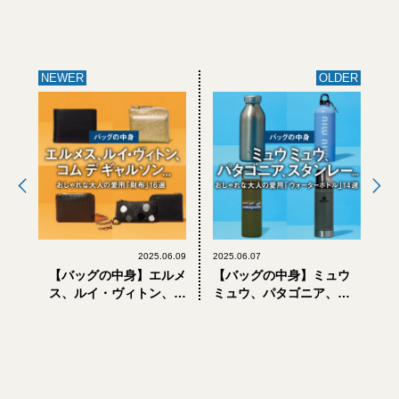
NEWER
OLDER
2025.06.09
2025.06.07
【バッグの中身】エルメ
【バッグの中身】ミュウ
ス、ルイ・ヴィトン、コ
ミュウ、パタゴニア、ス
ム デ ギャルソン... おしゃ
タンレー... おしゃれな大
れな大人の愛用「財布」
人の愛用「ウォーターボ
16選
トル」14選