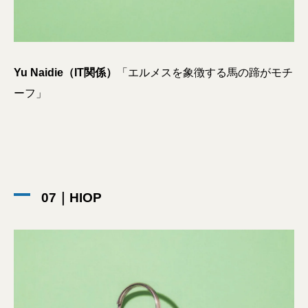
Yu Naidie（IT関係）
「エルメスを象徴する馬の蹄がモチ
ーフ」
07｜HIOP