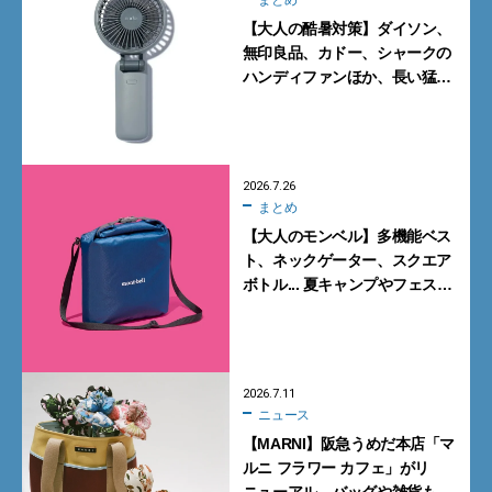
【大人の酷暑対策】ダイソン、
無印良品、カドー、シャークの
ハンディファンほか、長い猛暑
に備えて買っておくべきガ
ジェット7選
2026.7.26
まとめ
【大人のモンベル】多機能ベス
ト、ネックゲーター、スクエア
ボトル... 夏キャンプやフェスに
活躍する7選
2026.7.11
ニュース
【MARNI】阪急うめだ本店「マ
ルニ フラワー カフェ」がリ
ニューアル。バッグや雑貨も揃