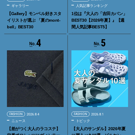
ギャラリー
人気記事ランキング
【Gallery】モンベル好きスタ
1位は『大人の「吉田カバン」
イリストが選ぶ 「夏のmont-
BEST30【2026年夏】』【週
bell」BEST30
間人気記事BEST5】
4
5
FASHION
2026.8.4
FASHION
2026.8.1
ニュース
トピック
【差がつく大人のラコステ】
【大人のサンダル】2026年夏