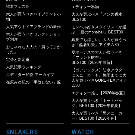
試着フェス®︎
エディター私物
大人が買うべきハイブランド小
大人が選ぶべき「メンズ香水」
物
BEST30
人気アウトドアブランドの新作
モンベル好きスタイリストが選
ぶ 「夏のmont-bell」BEST30
大人が買うべきセレクトショッ
プ別注
真夏でも涼しい。大人が買うべ
き「酷暑対策」アイテム30
おしゃれな大人の「買ってよか
った」
夏ボーナスで大人が買うべき
「ブランド財布」
定番と新定番
BEST30【2026年最新】
人気記事ランキング
【ゴアテックス】防水アウター
エディター私物 アーカイブ
にスニーカーも。梅雨までに大
人が買うべきGORE-TEXアイテ
在原みゆ紀の「手放せない」服
ム30
エディター推し【2026年春夏】
大人が買うべき「トートバッ
グ」BEST30【2026年春夏】
大人が買うべき「黒スニーカ
ー」BEST30【2026年春】
SNEAKERS
WATCH