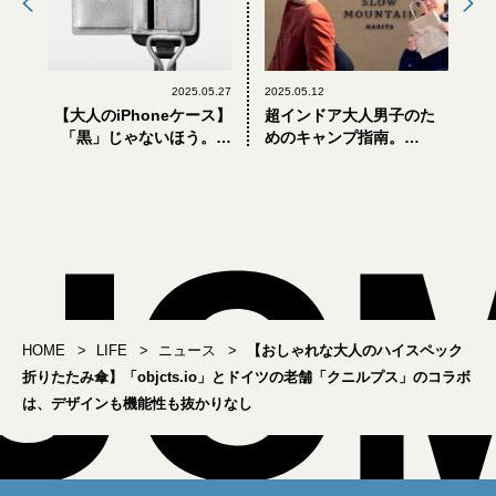
2025.05.27
2025.05.12
【大人のiPhoneケース】
超インドア大人男子のた
「黒」じゃないほう。シ
めのキャンプ指南。
ルバーレザーを使った
「THE FARM スロウマウ
「objcts.io」の新作がい
ンテン成田」に泊まって
い感じ
みた！
HOME
LIFE
ニュース
【おしゃれな大人のハイスペック
折りたたみ傘】「objcts.io」とドイツの老舗「クニルプス」のコラボ
は、デザインも機能性も抜かりなし