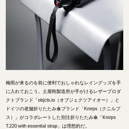
梅雨が来るのを前に便利でおしゃれなレイングッズを手
に入れておこう。土屋鞄製造所が手がけるレザープロダ
クトブランド「objcts.io（オブジェクツアイオー）」と
ドイツの老舗折りたたみ傘ブランド「Knirps（クニルプ
ス）」がコラボレートした別注折りたたみ傘「Knirps
T.220 with essential strap」は理想的だ。