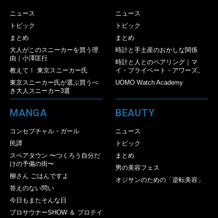
ニュース
ニュース
トピック
トピック
まとめ
まとめ
大人がこのスニーカーを買う理
時計と手土産のおかしな関係
由｜小澤匡行
時計と人とのペアリング｜マ
教えて！ 東京スニーカー氏
イ・プライベート・アワーズ。
東京スニーカー氏が選ぶ買うべ
UOMO Watch Academy
き大人スニーカー3選
MANGA
BEAUTY
コンセプチャル・ガール
ニュース
民譚
トピック
スペアタウン 〜つくろう自分だ
まとめ
けの予備の街〜
男の美容フェス
柳さん ごはんですよ
オジサンのための「逆転美容」
答えのない問い
今日もまたそんな日
プロサウナーSHOW ＆ プロテイ