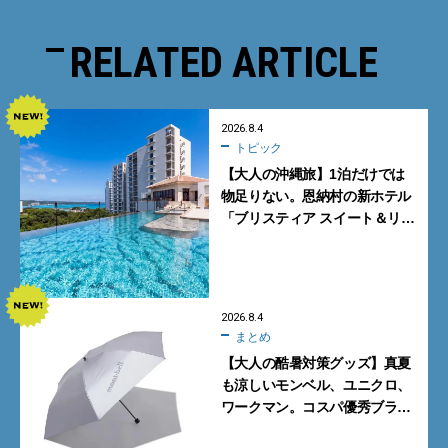
RELATED ARTICLE
2026.8.4
トピック
【大人の沖縄旅】1泊だけでは
物足りない。恩納村の新ホテル
「ブリスティア スイート＆リ
ゾート 沖縄恩納村」に泊まって
みた
2026.8.4
まとめ
【大人の酷暑対策グッズ】真夏
も涼しいモンベル、ユニクロ、
ワークマン。コスパ優秀ブラン
ドで買うべき5選