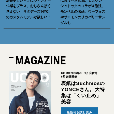
定番ポロシャツにヴィンテー
に買うべき10選。ビルケン
ジ感をプラス。おじさんぽく
シュトックのコラボ＆別注、
見えない「サタデーズ NYC」
モンベルの名品、ウーフォス
のカスタムモデルが欲しい！
やサロモンのリカバリーサン
ダルも
MAGAZINE
UOMO2026年8・9月合併号
6月25日発売
表紙はSuchmosの
YONCEさん。大特
集は「くい止め」
美容
最新号を試し読み