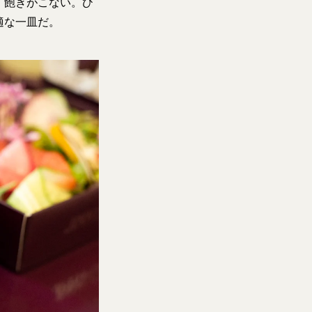
、飽きがこない。ひ
適な一皿だ。