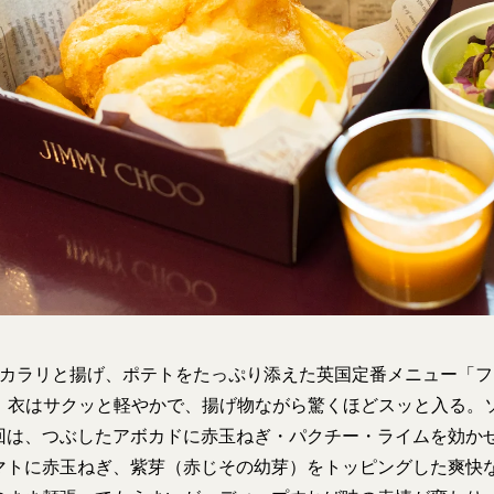
をカラリと揚げ、ポテトをたっぷり添えた英国定番メニュー「
0）。衣はサクッと軽やかで、揚げ物ながら驚くほどスッと入る
回は、つぶしたアボカドに赤玉ねぎ・パクチー・ライムを効か
マトに赤玉ねぎ、紫芽（赤じその幼芽）をトッピングした爽快