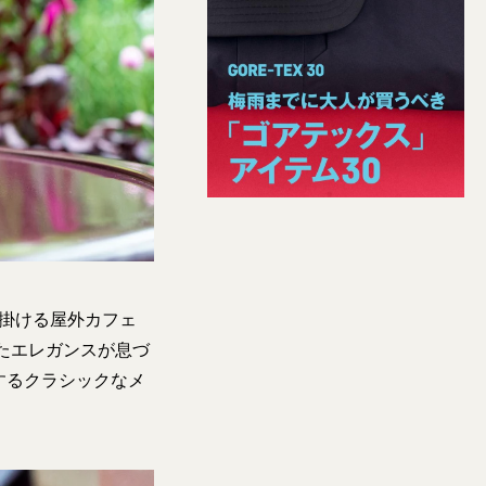
が手掛ける屋外カフェ
たエレガンスが息づ
するクラシックなメ