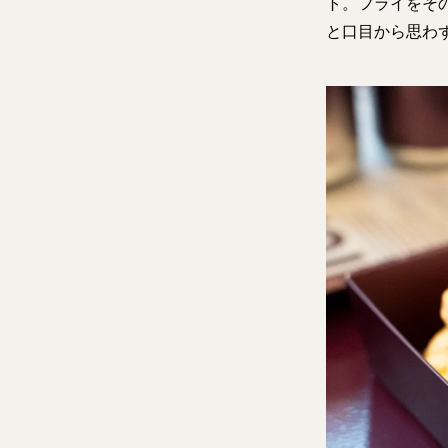
ト。フライをそ
と口目から思わ