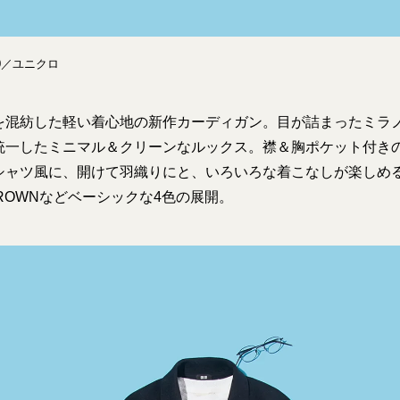
0／ユニクロ
を混紡した軽い着心地の新作カーディガン。目が詰まったミラ
統一したミニマル＆クリーンなルックス。襟＆胸ポケット付き
ャツ風に、開けて羽織りにと、いろいろな着こなしが楽しめる。0
 BROWNなどベーシックな4色の展開。