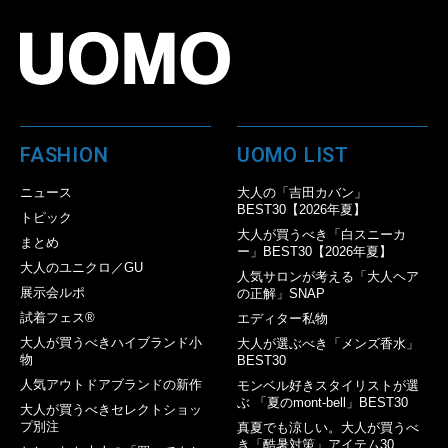
FASHION
UOMO LIST
ニュース
大人の「吉田カバン」
BEST30【2026年夏】
トピック
大人が買うべき「白スニーカ
まとめ
ー」BEST30【2026年夏】
大人のユニクロ／GU
人気サロンが考える「大人ヘア
展示会ルポ
の正解」SNAP
試着フェス®︎
エディター私物
大人が買うべきハイブランド小
大人が選ぶべき「メンズ香水」
物
BEST30
人気アウトドアブランドの新作
モンベル好きスタイリストが選
ぶ 「夏のmont-bell」BEST30
大人が買うべきセレクトショッ
プ別注
真夏でも涼しい。大人が買うべ
き「酷暑対策」アイテム30