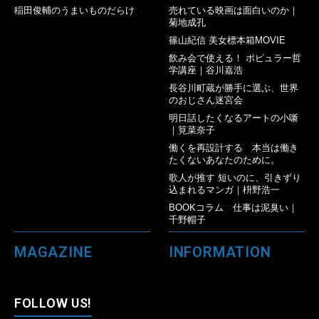
稲田俊輔のうまいものだらけ
売れている映画は面白いのか｜
菊地成孔
篠山紀信 美女標本箱MOVIE
飲み会で使える！ ポピュラー哲
学講座｜谷川嘉浩
長谷川町蔵が勝手に選ぶ、世界
のおじさん迷宮会
明日話したくなるアートの小噺
｜筧菜奈子
働くを再設計する 本当は働き
たくないあなたのために。
歌人が推す 短いのに、引きずり
込まれるマンガ｜枡野浩一
BOOKコラム 仕事は泥臭い｜
千野帽子
MAGAZINE
INFORMATION
FOLLOW US!