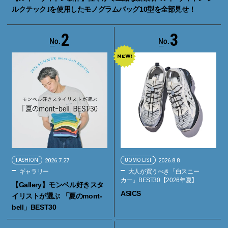
ルクテック｣を使用したモノグラムバッグ10型を全部見せ！
2
3
FASHION
2026.7.27
UOMO LIST
2026.8.8
ギャラリー
大人が買うべき「白スニー
カー」BEST30【2026年夏】
【Gallery】モンベル好きスタ
ASICS
イリストが選ぶ 「夏のmont-
bell」BEST30