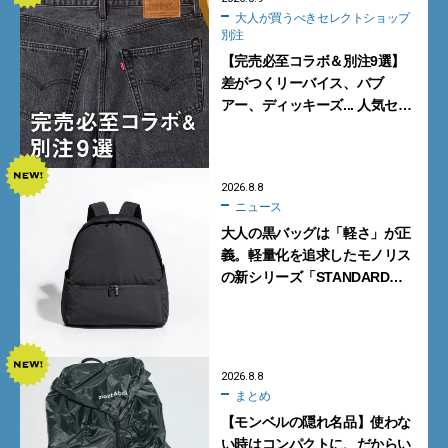
大人が買うべきセレクトショップ
別注
【完売必至コラボ＆別注9選】
差がつくリーバイス、バブ
アー、ディッキーズ... 人気セレ
クトショップの自信作をチェッ
ク！
2026.8.8
ニュース
大人の黒バッグは「軽さ」が正
義。軽量化を追求したモノリス
の新シリーズ「STANDARD
Neutral」が快適すぎる！
2026.8.8
まとめ
【モンベルの隠れ名品】使わな
い時はコンパクトに、だからい