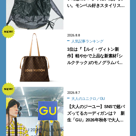
い。モンベル好きスタイリスト
がすすめる「たためるバッグ」
4選
2026.8.8
人気記事ランキング
1位は『【ルイ・ヴィトン新
作】軽やかで上品な新素材｢シ
ルクテック｣のモノグラムバッ
グ10型を全部見せ』【週間人気
記事BEST5】
2026.8.7
大人のユニクロ／GU
【大人のジーユー】SNSで超バ
ズってるカーディガンは？ 新
生「GU」2026年秋冬で大人メ
ンズが買うべき12選！【試着ル
ポ前編】