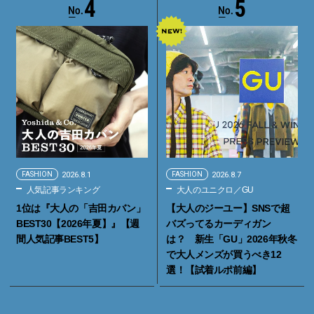
4
5
FASHION
2026.8.1
FASHION
2026.8.7
人気記事ランキング
大人のユニクロ／GU
1位は『大人の「吉田カバン」
【大人のジーユー】SNSで超
BEST30【2026年夏】』【週
バズってるカーディガン
間人気記事BEST5】
は？ 新生「GU」2026年秋冬
で大人メンズが買うべき12
選！【試着ルポ前編】