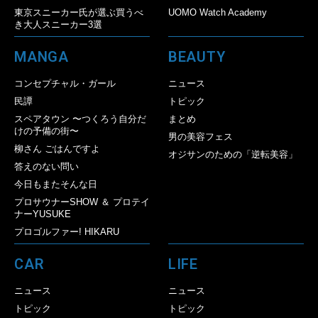
東京スニーカー氏が選ぶ買うべ
UOMO Watch Academy
き大人スニーカー3選
MANGA
BEAUTY
コンセプチャル・ガール
ニュース
民譚
トピック
スペアタウン 〜つくろう自分だ
まとめ
けの予備の街〜
男の美容フェス
柳さん ごはんですよ
オジサンのための「逆転美容」
答えのない問い
今日もまたそんな日
プロサウナーSHOW ＆ プロテイ
ナーYUSUKE
プロゴルファー! HIKARU
CAR
LIFE
ニュース
ニュース
トピック
トピック