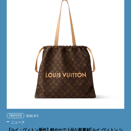
FASHION
2026.8.3
ニュース
【ルイ・ヴィトン新作】軽やかで上品な新素材｢ルイ･ヴィトン シ