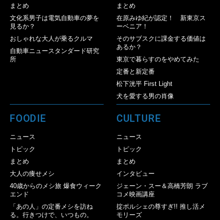
まとめ
まとめ
文化系男子は電気自動車の夢を
在原みゆ紀が認定！ 新東京ス
見るか？
ーベニア！
おしゃれな大人が乗るクルマ
そのサブスクに課金する価値は
あるか？
自動車ニュースタンダード研究
所
東京で暮らすのをやめてみた
定番と新定番
松下洸平 First Light
犬を愛する男の肖像
FOODIE
CULTURE
ニュース
ニュース
トピック
トピック
まとめ
まとめ
大人の痩せメシ
インタビュー
40歳からのメシ旅 爆食ウィーク
ジェーン・スー＆高橋芳朗 ラブ
エンド
コメ映画講座
「あの人」の定番メシを訪ね
掟ポルシェの尊すぎ!! 推し活メ
る。行きつけで、いつもの。
モリーズ