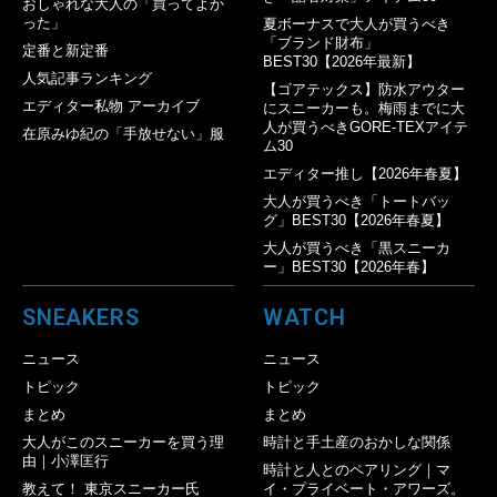
おしゃれな大人の「買ってよか
った」
夏ボーナスで大人が買うべき
「ブランド財布」
定番と新定番
BEST30【2026年最新】
人気記事ランキング
【ゴアテックス】防水アウター
エディター私物 アーカイブ
にスニーカーも。梅雨までに大
人が買うべきGORE-TEXアイテ
在原みゆ紀の「手放せない」服
ム30
エディター推し【2026年春夏】
大人が買うべき「トートバッ
グ」BEST30【2026年春夏】
大人が買うべき「黒スニーカ
ー」BEST30【2026年春】
SNEAKERS
WATCH
ニュース
ニュース
トピック
トピック
まとめ
まとめ
大人がこのスニーカーを買う理
時計と手土産のおかしな関係
由｜小澤匡行
時計と人とのペアリング｜マ
教えて！ 東京スニーカー氏
イ・プライベート・アワーズ。