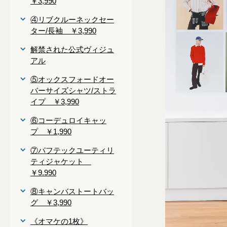
￥3,990
④リブクルーネックセー
ター/長袖 ￥3,990
解禁された公式ヴィジュ
アル
⑤オックスフォードオー
バーサイズシャツ/ストラ
イプ ￥3,990
⑥コーデュロイキャッ
プ ￥1,990
⑦パフテックユーティリ
ティジャケット
￥9.990
⑧キャンバストートバッ
グ ￥3,990
《オマケの1枚》