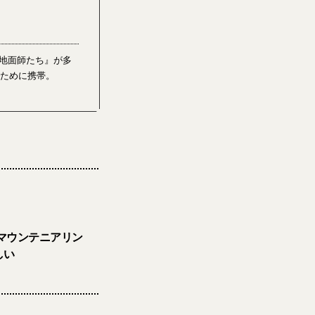
『地面師たち』が多
るために携帯。
マウンテニアリン
しい