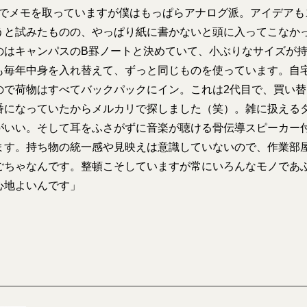
Cでメモを取っていますが僕はもっぱらアナログ派。アイデアも
うと試みたものの、やっぱり紙に書かないと頭に入ってこなか
のはキャンパスのB罫ノートと決めていて、小ぶりなサイズが
も毎年中身を入れ替えて、ずっと同じものを使っています。自
ので荷物はすべてバックパックにイン。これは2代目で、買い
番になっていたからメルカリで探しました（笑）。雑に扱える
がいい。そして耳をふさがずに音楽が聴ける骨伝導スピーカー
ます。持ち物の統一感や見映えは意識していないので、作業部
ごちゃなんです。整頓こそしていますが常にいろんなモノであ
心地よいんです」