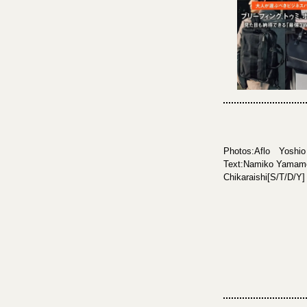
Photos:Aflo Yoshio
Text:Namiko Yamam
Chikaraishi[S/T/D/Y]