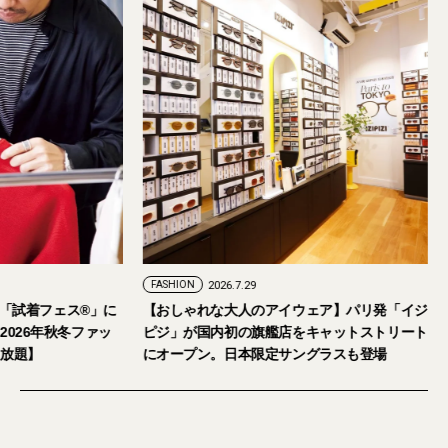
FASHION
2026.7.24
FASHION
2026.7.29
2026年9月5日・6日開催。「試着フェス®︎」に
【おしゃれな大人の
読者の皆さまをご招待。【2026年秋冬ファッ
ピジ」が国内初の旗
ション＆美容アイテム試し放題】
にオープン。日本限