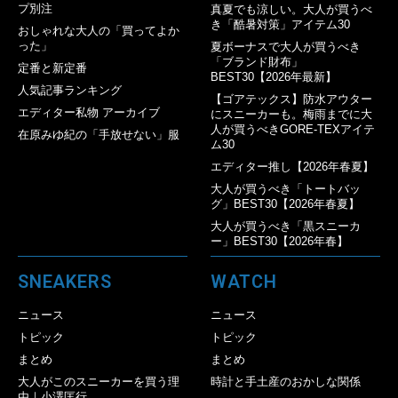
プ別注
真夏でも涼しい。大人が買うべ
き「酷暑対策」アイテム30
おしゃれな大人の「買ってよか
った」
夏ボーナスで大人が買うべき
「ブランド財布」
定番と新定番
BEST30【2026年最新】
人気記事ランキング
【ゴアテックス】防水アウター
エディター私物 アーカイブ
にスニーカーも。梅雨までに大
人が買うべきGORE-TEXアイテ
在原みゆ紀の「手放せない」服
ム30
エディター推し【2026年春夏】
大人が買うべき「トートバッ
グ」BEST30【2026年春夏】
大人が買うべき「黒スニーカ
ー」BEST30【2026年春】
SNEAKERS
WATCH
ニュース
ニュース
トピック
トピック
まとめ
まとめ
大人がこのスニーカーを買う理
時計と手土産のおかしな関係
由｜小澤匡行