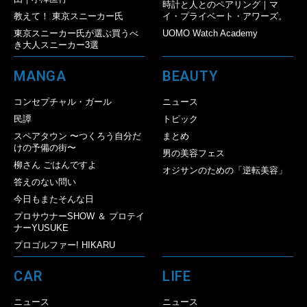
時計と人とのペアリング｜マ
教えて！ 東京スニーカー氏
イ・プライベート・アワーズ。
東京スニーカー氏が選ぶ買うべ
UOMO Watch Academy
き大人スニーカー3選
MANGA
BEAUTY
コンセプチャル・ガール
ニュース
民譚
トピック
スペアタウン 〜つくろう自分だ
まとめ
けの予備の街〜
男の美容フェス
柳さん ごはんですよ
オジサンのための「逆転美容」
答えのない問い
今日もまたそんな日
プロサウナーSHOW ＆ プロテイ
ナーYUSUKE
プロゴルファー! HIKARU
CAR
LIFE
ニュース
ニュース