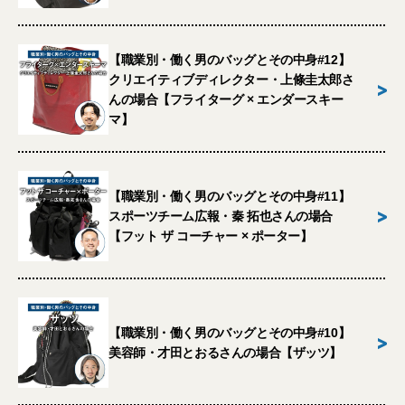
【職業別・働く男のバッグとその中身#12】
クリエイティブディレクター・上條圭太郎さ
>
んの場合【フライターグ × エンダースキー
マ】
【職業別・働く男のバッグとその中身#11】
>
スポーツチーム広報・秦 拓也さんの場合
【フット ザ コーチャー × ポーター】
【職業別・働く男のバッグとその中身#10】
>
美容師・才田とおるさんの場合【ザッツ】