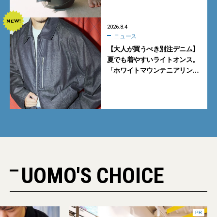
「Mayu」のラージサイズ
2026.8.4
ニュース
【大人が買うべき別注デニム】
夏でも着やすいライトオンス。
「ホワイトマウンテニアリン
グ」と「エカル」の初コラボ全
5型に注目
UOMO'S CHOICE