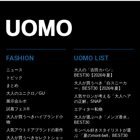
FASHION
UOMO LIST
ニュース
大人の「吉田カバン」
BEST30【2026年夏】
トピック
大人が買うべき「白スニーカ
まとめ
ー」BEST30【2026年夏】
大人のユニクロ／GU
人気サロンが考える「大人ヘア
展示会ルポ
の正解」SNAP
試着フェス®︎
エディター私物
大人が買うべきハイブランド小
大人が選ぶべき「メンズ香水」
物
BEST30
人気アウトドアブランドの新作
モンベル好きスタイリストが選
ぶ 「夏のmont-bell」BEST30
大人が買うべきセレクトショッ