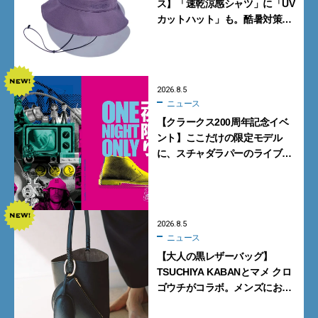
ス】「速乾涼感シャツ」に「UV
カットハット」も。酷暑対策に
大人が買うべき4選
2026.8.5
ニュース
【クラークス200周年記念イベ
ント】ここだけの限定モデル
に、スチャダラパーのライブ
も。一夜限りの「CLARKS200
TOKYO」が原宿で開催
2026.8.5
ニュース
【大人の黒レザーバッグ】
TSUCHIYA KABANとマメ クロ
ゴウチがコラボ。メンズにおす
すめはアイコンバッグ