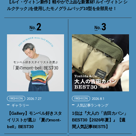
【ルイ・ヴィトン新作】軽やかで上品な新素材｢ルイ･ヴィトン シ
ルクテック｣を使用したモノグラムバッグ10型を全部見せ！
2
3
FASHION
2026.7.27
FASHION
2026.8.1
ギャラリー
人気記事ランキング
【Gallery】モンベル好きスタ
1位は『大人の「吉田カバン」
イリストが選ぶ 「夏のmont-
BEST30【2026年夏】』【週
bell」BEST30
間人気記事BEST5】