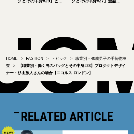
グとその中身#29】ピザ
グとその中身#27】金融関
屋・猿丸浩基さんの場合
係・中山敬介さんの場合
【マンハッタン ポーテー
【LINDEN IS ENOUGH】
ジ】
HOME
FASHION
トピック
職業別・40歳男子の手荷物検
査
【職業別・働く男のバッグとその中身#28】プロダクトデザイ
ナー・杉山旅人さんの場合【ニコルス ロンドン】
RELATED ARTICLE