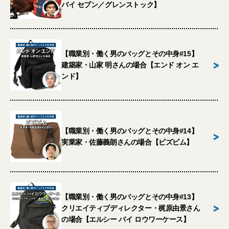
バイ セブン／グレンストック】
【職業別・働く男のバッグとその中身#15】
>
建築家・山家 明さんの場合【エンド オン エ
ンド】
【職業別・働く男のバッグとその中身#14】
>
実業家・佐藤義朗さんの場合【ビズビム】
【職業別・働く男のバッグとその中身#13】
>
クリエイティブディレクター・梶原由景さん
の場合【エルシー バイ ロウワーケース】