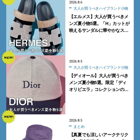
2026.8.6
大人が買うべきハイブランド小物
【エルメス】大人が買うべきメ
ンズ夏小物5選。「H」カットが
映えるサンダルに華やかなス
カーフ、旬のボートモカシンに
注目
2026.8.5
大人が買うべきハイブランド小物
【ディオール】大人が買うべき
メンズ夏小物5選。限定「ディ
オリビエラ」コレクションの
バッグ＆ローファー、キャップ
に注目
2026.8.5
まとめ
【真夏でも涼しいアークテリク