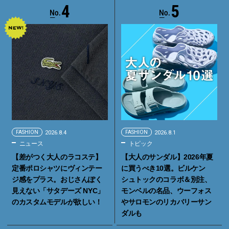
4
5
FASHION
2026.8.4
FASHION
2026.8.1
ニュース
トピック
【差がつく大人のラコステ】
【大人のサンダル】2026年夏
定番ポロシャツにヴィンテー
に買うべき10選。ビルケン
ジ感をプラス。おじさんぽく
シュトックのコラボ＆別注、
見えない「サタデーズ NYC」
モンベルの名品、ウーフォス
のカスタムモデルが欲しい！
やサロモンのリカバリーサン
ダルも