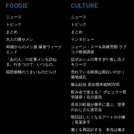
FOODIE
CULTURE
ニュース
ニュース
トピック
トピック
まとめ
まとめ
大人の痩せメシ
インタビュー
40歳からのメシ旅 爆食ウィーク
ジェーン・スー＆高橋芳朗 ラブ
エンド
コメ映画講座
「あの人」の定番メシを訪ね
掟ポルシェの尊すぎ!! 推し活メ
る。行きつけで、いつもの。
モリーズ
稲田俊輔のうまいものだらけ
売れている映画は面白いのか｜
菊地成孔
篠山紀信 美女標本箱MOVIE
飲み会で使える！ ポピュラー哲
学講座｜谷川嘉浩
長谷川町蔵が勝手に選ぶ、世界
のおじさん迷宮会
明日話したくなるアートの小噺
｜筧菜奈子
働くを再設計する 本当は働き