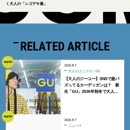
く大人の「シゴデキ服」
RELATED ARTICLE
2026.8.7
大人のユニクロ／GU
【大人のジーユー】SNSで超バ
ズってるカーディガンは？ 新
生「GU」2026年秋冬で大人メ
ンズが買うべき12選！【試着ル
ポ前編】
2026.8.7
ニュース