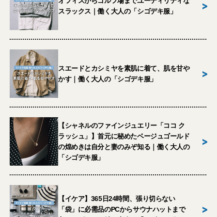
オフィスからゴルフ場までユーティリティな
>
スラックス｜働く大人の「シゴデキ服」
スエードとカシミヤを素肌に着て、肌を甘や
>
かす｜働く大人の「シゴデキ服」
【シャネルのファインジュエリー「ココ ク
ラッシュ」】首元に秘めたベージュゴールド
>
の煌めきは自分と妻のみぞ知る｜働く大人の
「シゴデキ服」
【イケア】365日24時間、張り切らない
>
「袋」に必需品のPCからサウナハットまで