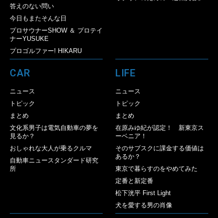
答えのない問い
今日もまたそんな日
プロサウナーSHOW ＆ プロテイ
ナーYUSUKE
プロゴルファー! HIKARU
CAR
LIFE
ニュース
ニュース
トピック
トピック
まとめ
まとめ
文化系男子は電気自動車の夢を
在原みゆ紀が認定！ 新東京ス
見るか？
ーベニア！
おしゃれな大人が乗るクルマ
そのサブスクに課金する価値は
あるか？
自動車ニュースタンダード研究
所
東京で暮らすのをやめてみた
定番と新定番
松下洸平 First Light
犬を愛する男の肖像