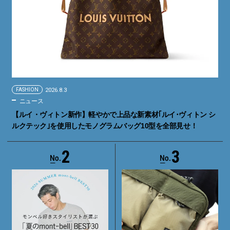
FASHION
2026.8.3
ニュース
【ルイ・ヴィトン新作】軽やかで上品な新素材｢ルイ･ヴィトン シ
ルクテック｣を使用したモノグラムバッグ10型を全部見せ！
2
3