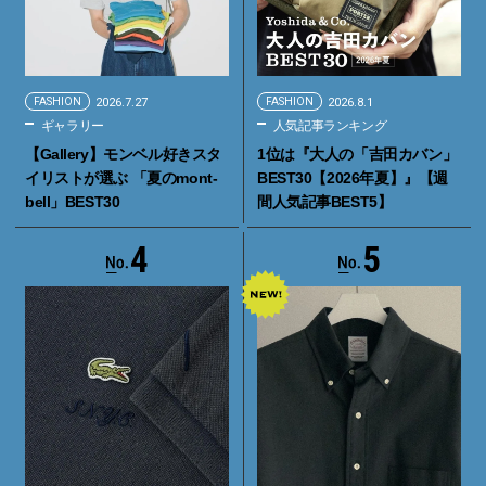
FASHION
2026.7.27
FASHION
2026.8.1
ギャラリー
人気記事ランキング
【Gallery】モンベル好きスタ
1位は『大人の「吉田カバン」
イリストが選ぶ 「夏のmont-
BEST30【2026年夏】』【週
bell」BEST30
間人気記事BEST5】
4
5