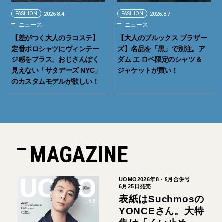
FASHION
2026.8.4
FASHION
2026.8.7
ニュース
ニュース
【差がつく大人のラコステ】
【大人のブルックス ブラザー
定番ポロシャツにヴィンテー
ズ】名品を「黒」で別注。ア
ジ感をプラス。おじさんぽく
ダム エ ロペ限定のシャツ＆
見えない「サタデーズ NYC」
ジャケットが買い！
のカスタムモデルが欲しい！
MAGAZINE
UOMO2026年8・9月合併号
6月25日発売
表紙はSuchmosの
YONCEさん。大特