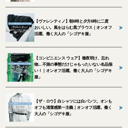
【ヴァレンティノ】朝6時と夕方6時に二度
>
おいしい。風をはらむ黒ブラウス｜オンオフ
活躍。働く大人の「シゴデキ服」
【コンビニエンス ウェア】徹夜明け、忘れ
物... 不測の事態だけじゃもったいない名品揃
>
い！｜オンオフ活躍。働く大人の「シゴデキ
服」
【ザ・ロウ】白シャツには白パンツ。オンも
>
オフも清潔感第一主義｜オンオフ活躍。働く
大人の「シゴデキ服」