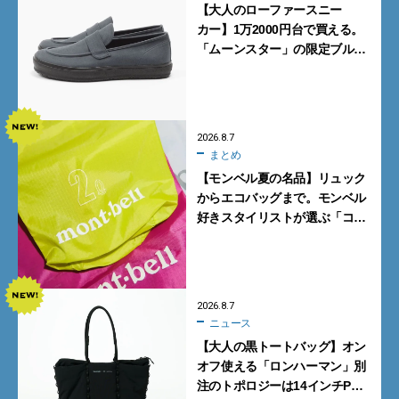
【大人のローファースニー
カー】1万2000円台で買える。
「ムーンスター」の限定ブルー
グレーを見逃すな
2026.8.7
まとめ
【モンベル夏の名品】リュック
からエコバッグまで。モンベル
好きスタイリストが選ぶ「コス
パも最高な超軽量バッグ」5選
2026.8.7
ニュース
【大人の黒トートバッグ】オン
オフ使える「ロンハーマン」別
注のトポロジーは14インチPC