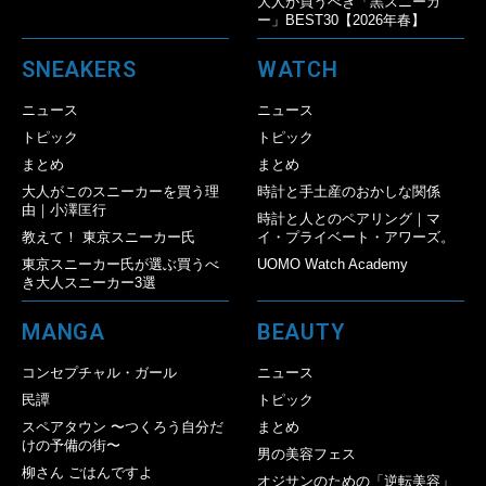
大人が買うべき「黒スニーカ
ー」BEST30【2026年春】
SNEAKERS
WATCH
ニュース
ニュース
トピック
トピック
まとめ
まとめ
大人がこのスニーカーを買う理
時計と手土産のおかしな関係
由｜小澤匡行
時計と人とのペアリング｜マ
教えて！ 東京スニーカー氏
イ・プライベート・アワーズ。
東京スニーカー氏が選ぶ買うべ
UOMO Watch Academy
き大人スニーカー3選
MANGA
BEAUTY
コンセプチャル・ガール
ニュース
民譚
トピック
スペアタウン 〜つくろう自分だ
まとめ
けの予備の街〜
男の美容フェス
柳さん ごはんですよ
オジサンのための「逆転美容」