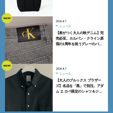
も収納可
2026.8.7
ニュース
【差がつく大人の秋デニム】完
売必至。カルバン・クライン原
宿の1周年を祝うグレーのバ
ギーデニムが数量限定発売
2026.8.7
ニュース
【大人のブルックス ブラザー
ズ】名品を「黒」で別注。アダ
ム エ ロペ限定のシャツ＆ジャ
ケットが買い！