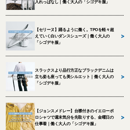
入れっぱなし｜働く大人の「シゴデキ服」
【セリーヌ】踊るように働く。TPOを軽々超
>
えていく白いダンスシューズ｜働く大人の
「シゴデキ服」
スラックスより品行方正なブラックデニムは
>
立ち姿も座っても美シルエット｜働く大人の
「シゴデキ服」
【ジョンスメドレー】台襟付きのイエローポ
>
ロシャツで週末気分を先取りする、金曜日の
仕事着｜働く大人の「シゴデキ服」