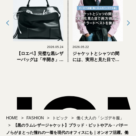
2026.05.24
2026.05.22
【ロエベ】完璧な黒レザ
ジャケットとシャツの間
ーバッグは「半開き」。
には、実用と見た目で両
スキがない男はつまらな
方得するテーラードベス
い｜オンオフ活躍。働く
トを挟む｜オンオフ活
大人の「シゴデキ服」
躍。働く大人の「シゴデ
キ服」
HOME
FASHION
トピック
働く大人の「シゴデキ服」
【黒のラムレザージャケット】ブラッド・ピットやアル・パチー
ノらがまとった憧れの一着を現代のオフィスにも｜オンオフ活躍。働