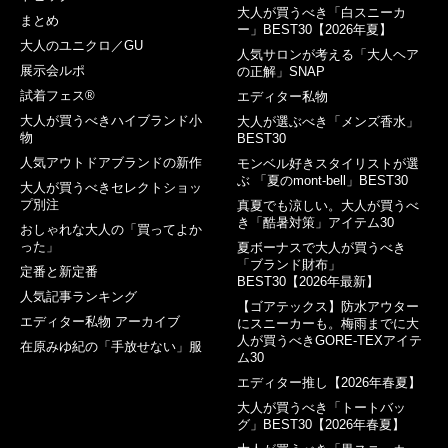
大人が買うべき「白スニーカ
まとめ
ー」BEST30【2026年夏】
大人のユニクロ／GU
人気サロンが考える「大人ヘア
展示会ルポ
の正解」SNAP
試着フェス®︎
エディター私物
大人が買うべきハイブランド小
大人が選ぶべき「メンズ香水」
物
BEST30
人気アウトドアブランドの新作
モンベル好きスタイリストが選
ぶ 「夏のmont-bell」BEST30
大人が買うべきセレクトショッ
プ別注
真夏でも涼しい。大人が買うべ
き「酷暑対策」アイテム30
おしゃれな大人の「買ってよか
った」
夏ボーナスで大人が買うべき
「ブランド財布」
定番と新定番
BEST30【2026年最新】
人気記事ランキング
【ゴアテックス】防水アウター
エディター私物 アーカイブ
にスニーカーも。梅雨までに大
人が買うべきGORE-TEXアイテ
在原みゆ紀の「手放せない」服
ム30
エディター推し【2026年春夏】
大人が買うべき「トートバッ
グ」BEST30【2026年春夏】