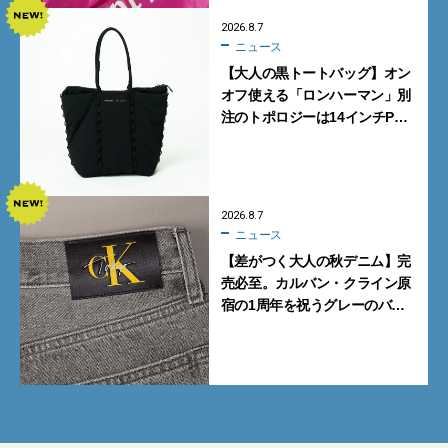
2026.8.7
ニュース
【大人の黒トートバッグ】オン
オフ使える「ロンハーマン」別
注のトポロジーは14インチPC
も収納可
2026.8.7
ニュース
【差がつく大人の秋デニム】完
売必至。カルバン・クライン原
宿の1周年を祝うグレーのバ
ギーデニムが数量限定発売