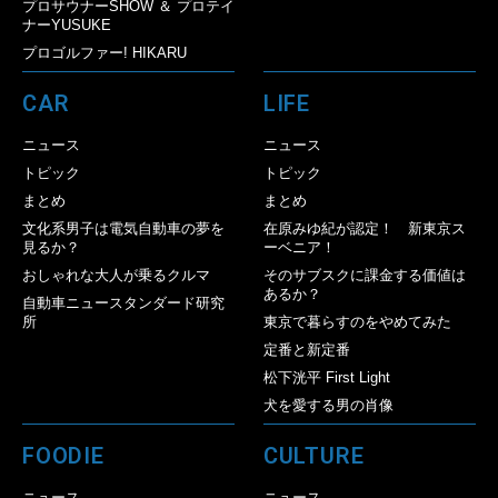
プロサウナーSHOW ＆ プロテイ
ナーYUSUKE
プロゴルファー! HIKARU
CAR
LIFE
ニュース
ニュース
トピック
トピック
まとめ
まとめ
文化系男子は電気自動車の夢を
在原みゆ紀が認定！ 新東京ス
見るか？
ーベニア！
おしゃれな大人が乗るクルマ
そのサブスクに課金する価値は
あるか？
自動車ニュースタンダード研究
所
東京で暮らすのをやめてみた
定番と新定番
松下洸平 First Light
犬を愛する男の肖像
FOODIE
CULTURE
ニュース
ニュース