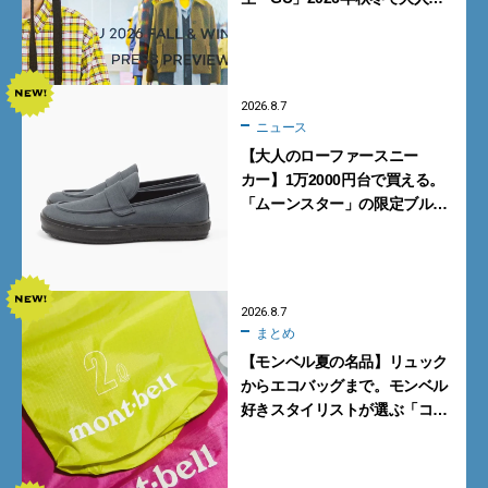
ンズが買うべき12選！【試着ル
ポ前編】
2026.8.7
ニュース
【大人のローファースニー
カー】1万2000円台で買える。
「ムーンスター」の限定ブルー
グレーを見逃すな
2026.8.7
まとめ
【モンベル夏の名品】リュック
からエコバッグまで。モンベル
好きスタイリストが選ぶ「コス
パも最高な超軽量バッグ」5選