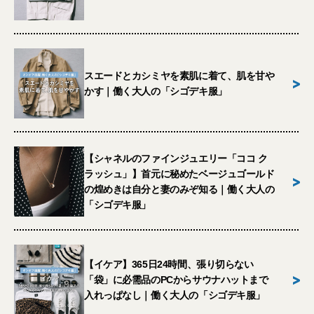
スエードとカシミヤを素肌に着て、肌を甘や
>
かす｜働く大人の「シゴデキ服」
【シャネルのファインジュエリー「ココ ク
ラッシュ」】首元に秘めたベージュゴールド
>
の煌めきは自分と妻のみぞ知る｜働く大人の
「シゴデキ服」
【イケア】365日24時間、張り切らない
>
「袋」に必需品のPCからサウナハットまで
入れっぱなし｜働く大人の「シゴデキ服」