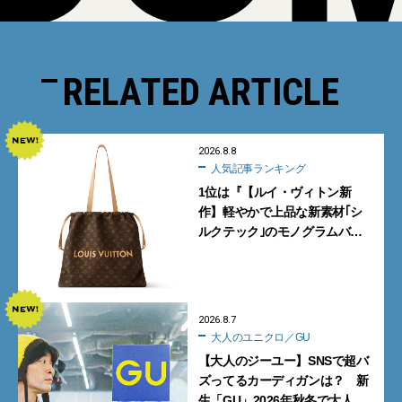
RELATED ARTICLE
2026.8.8
人気記事ランキング
1位は『【ルイ・ヴィトン新
作】軽やかで上品な新素材｢シ
ルクテック｣のモノグラムバッ
グ10型を全部見せ』【週間人気
記事BEST5】
2026.8.7
大人のユニクロ／GU
【大人のジーユー】SNSで超バ
ズってるカーディガンは？ 新
生「GU」2026年秋冬で大人メ