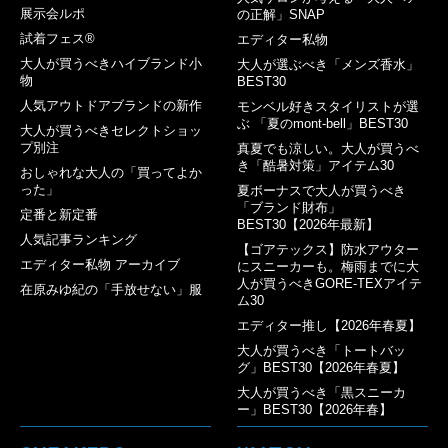
展示会ルポ
の正解」SNAP
試着フェス®︎
エディター私物
大人が買うべきハイブランド小
大人が選ぶべき「メンズ香水」
物
BEST30
人気アウトドアブランドの新作
モンベル好きスタイリストが選
ぶ 「夏のmont-bell」BEST30
大人が買うべきセレクトショッ
プ別注
真夏でも涼しい。大人が買うべ
き「酷暑対策」アイテム30
おしゃれな大人の「買ってよか
った」
夏ボーナスで大人が買うべき
「ブランド財布」
定番と新定番
BEST30【2026年最新】
人気記事ランキング
【ゴアテックス】防水アウター
エディター私物 アーカイブ
にスニーカーも。梅雨までに大
人が買うべきGORE-TEXアイテ
在原みゆ紀の「手放せない」服
ム30
エディター推し【2026年春夏】
大人が買うべき「トートバッ
グ」BEST30【2026年春夏】
大人が買うべき「黒スニーカ
ー」BEST30【2026年春】