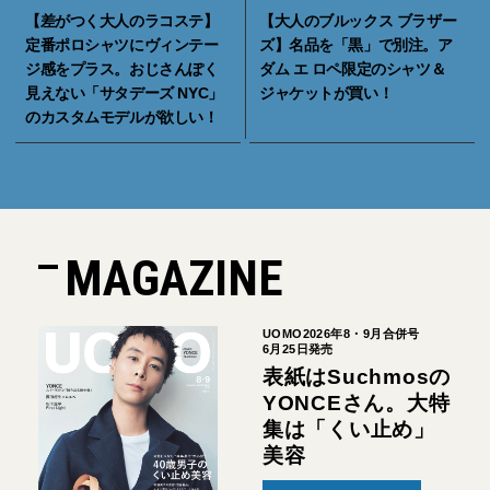
【差がつく大人のラコステ】
【大人のブルックス ブラザー
定番ポロシャツにヴィンテー
ズ】名品を「黒」で別注。ア
ジ感をプラス。おじさんぽく
ダム エ ロペ限定のシャツ＆
見えない「サタデーズ NYC」
ジャケットが買い！
のカスタムモデルが欲しい！
MAGAZINE
UOMO2026年8・9月合併号
6月25日発売
表紙はSuchmosの
YONCEさん。大特
集は「くい止め」
美容