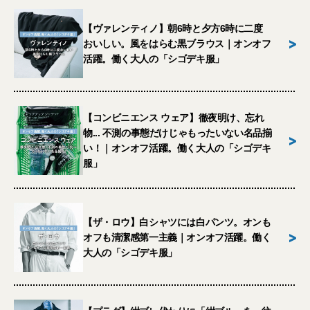
【ヴァレンティノ】朝6時と夕方6時に二度
>
おいしい。風をはらむ黒ブラウス｜オンオフ
活躍。働く大人の「シゴデキ服」
【コンビニエンス ウェア】徹夜明け、忘れ
物... 不測の事態だけじゃもったいない名品揃
>
い！｜オンオフ活躍。働く大人の「シゴデキ
服」
【ザ・ロウ】白シャツには白パンツ。オンも
>
オフも清潔感第一主義｜オンオフ活躍。働く
大人の「シゴデキ服」