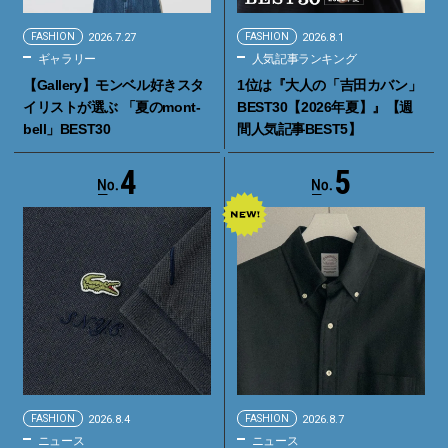
FASHION
2026.7.27
FASHION
2026.8.1
ギャラリー
人気記事ランキング
【Gallery】モンベル好きスタ
1位は『大人の「吉田カバン」
イリストが選ぶ 「夏のmont-
BEST30【2026年夏】』【週
bell」BEST30
間人気記事BEST5】
4
5
FASHION
2026.8.4
FASHION
2026.8.7
ニュース
ニュース