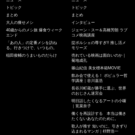
トピック
トピック
まとめ
まとめ
大人の痩せメシ
インタビュー
40歳からのメシ旅 爆食ウィーク
ジェーン・スー＆高橋芳朗 ラブ
エンド
コメ映画講座
「あの人」の定番メシを訪ね
掟ポルシェの尊すぎ!! 推し活メ
る。行きつけで、いつもの。
モリーズ
稲田俊輔のうまいものだらけ
売れている映画は面白いのか｜
菊地成孔
篠山紀信 美女標本箱MOVIE
飲み会で使える！ ポピュラー哲
学講座｜谷川嘉浩
長谷川町蔵が勝手に選ぶ、世界
のおじさん迷宮会
明日話したくなるアートの小噺
｜筧菜奈子
働くを再設計する 本当は働き
たくないあなたのために。
歌人が推す 短いのに、引きずり
込まれるマンガ｜枡野浩一