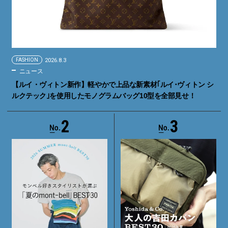
FASHION
2026.8.3
ニュース
【ルイ・ヴィトン新作】軽やかで上品な新素材｢ルイ･ヴィトン シ
ルクテック｣を使用したモノグラムバッグ10型を全部見せ！
2
3