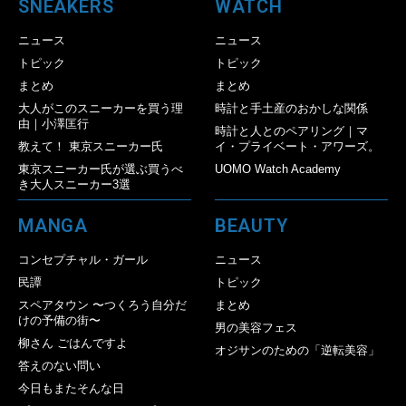
SNEAKERS
WATCH
ニュース
ニュース
トピック
トピック
まとめ
まとめ
大人がこのスニーカーを買う理
時計と手土産のおかしな関係
由｜小澤匡行
時計と人とのペアリング｜マ
教えて！ 東京スニーカー氏
イ・プライベート・アワーズ。
東京スニーカー氏が選ぶ買うべ
UOMO Watch Academy
き大人スニーカー3選
MANGA
BEAUTY
コンセプチャル・ガール
ニュース
民譚
トピック
スペアタウン 〜つくろう自分だ
まとめ
けの予備の街〜
男の美容フェス
柳さん ごはんですよ
オジサンのための「逆転美容」
答えのない問い
今日もまたそんな日