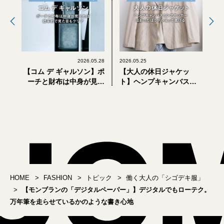
2026.05.28
2026.05.25
【コム デ ギャルソン】ポ
【大人の休日ジャケッ
ーチと財布は中身が見え
ト】ヘンプキャンバスと
れば効率的で見た目もク
シアサッカー。はおった
リア｜オンオフ活躍。働
ほうがかえって寛げる
く大人の「シゴデキ服」
HOME
FASHION
トピック
働く大人の「シゴデキ服」
【モンブランの「デジタルペーパー」】デジタルでもローテク。
万年筆を走らせているかのような書き心地