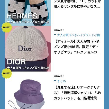
ンズ夏小物5選。「H」カットが
映えるサンダルに華やかなス
カーフ、旬のボートモカシンに
注目
2026.8.5
大人が買うべきハイブランド小物
【ディオール】大人が買うべき
メンズ夏小物5選。限定「ディ
オリビエラ」コレクションの
バッグ＆ローファー、キャップ
に注目
2026.8.5
まとめ
【真夏でも涼しいアークテリク
ス】「速乾涼感シャツ」に「UV
カットハット」も。酷暑対策に
大人が買うべき4選