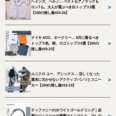
ヘインズ、ヘルノ… ベストもアノラックも
>
ロンTも。大人が選ぶべき白トップス3選
【100の推し服#24-26】
ナイキ ACG、オークリー… 9月に着るべき
>
トップス色、柄、ロゴトップス4選【100の
推し服#20-23】
ユニクロ ユー、アシックス… 涼しくなった
>
週末に欠かせないアクティブパンツとスニー
カー【100の推し服#16-19】
ティファニーのホワイトゴールドリング｜必
>
要なジュエリーの要素はミニマルと、少しの