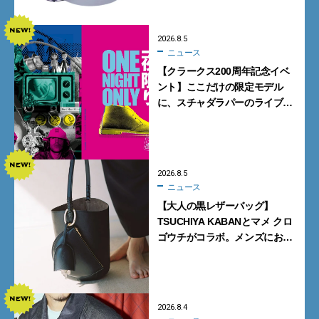
2026.8.5
ニュース
【クラークス200周年記念イベ
ント】ここだけの限定モデル
に、スチャダラパーのライブ
も。一夜限りの「CLARKS200
TOKYO」が原宿で開催
2026.8.5
ニュース
【大人の黒レザーバッグ】
TSUCHIYA KABANとマメ クロ
ゴウチがコラボ。メンズにおす
すめはアイコンバッグ
「Mayu」のラージサイズ
2026.8.4