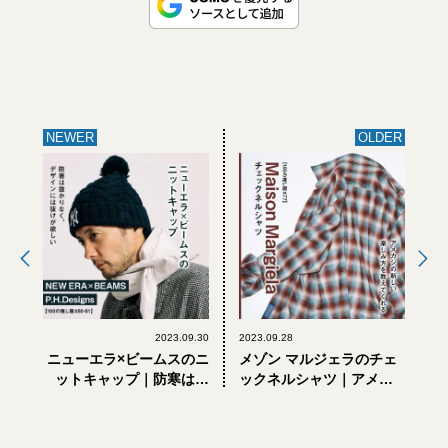
NEWER
OLDER
2023.09.30
2023.09.28
ニューエラ×ビームスのニ
メゾン マルジェラのチェ
ットキャップ｜防寒は抜
ックネルシャツ｜アメカ
かりなく、デザインには
ジの新しい楽しみ方を教
抜けが欲しい 【100の推
えてくれる【100の推し服
し服#80-81】
#77】