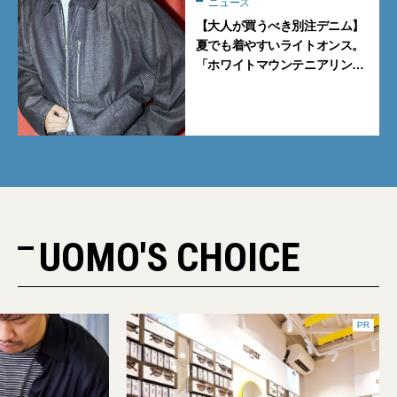
ニュース
【大人が買うべき別注デニム】
夏でも着やすいライトオンス。
「ホワイトマウンテニアリン
グ」と「エカル」の初コラボ全
5型に注目
UOMO'S CHOICE
PR