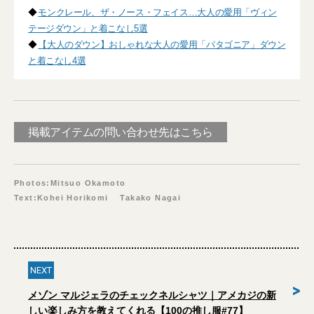
◆
モンクレール、ザ・ノース・フェイス…大人の愛用「ヴィン
テージダウン」と着こなし5選
◆
【大人のダウン】おしゃれな大人の愛用「パタゴニア」ダウン
と着こなし4選
掲載アイテムの問い合わせ先はこちら
Photos:Mitsuo Okamoto
Text:Kohei Horikomi Takako Nagai
NEXT
>
メゾン マルジェラのチェックネルシャツ｜アメカジの新
しい楽しみ方を教えてくれる【100の推し服#77】