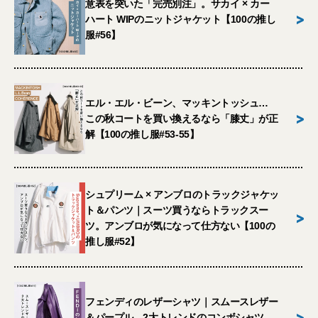
意表を突いた「完売別注」。サカイ × カー
>
ハート WIPのニットジャケット【100の推し
服#56】
エル・エル・ビーン、マッキントッシュ…
>
この秋コートを買い換えるなら「膝丈」が正
解【100の推し服#53-55】
シュプリーム × アンブロのトラックジャケッ
ト＆パンツ｜スーツ買うならトラックスー
>
ツ。アンブロが気になって仕方ない【100の
推し服#52】
フェンディのレザーシャツ｜スムースレザー
>
＆パープル。2大トレンドのコンボシャツ