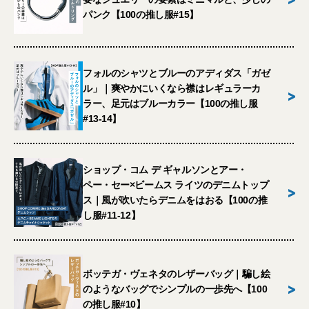
パンク【100の推し服#15】
フォルのシャツとブルーのアディダス「ガゼ
ル」｜爽やかにいくなら襟はレギュラーカ
>
ラー、足元はブルーカラー【100の推し服
#13-14】
ショップ・コム デ ギャルソンとアー・
ペー・セー×ビームス ライツのデニムトップ
>
ス｜風が吹いたらデニムをはおる【100の推
し服#11-12】
ボッテガ・ヴェネタのレザーバッグ｜騙し絵
>
のようなバッグでシンプルの一歩先へ【100
の推し服#10】