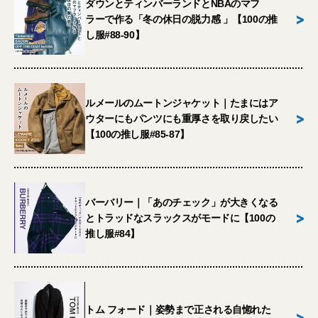
ダウンとティンバーランドとNBAのマフ
>
ラーで作る「冬の休日の脱力感 」【100の推
し服#88-90】
ルメールのムートンジャケット｜たまにはア
>
ウターにもパンツにも重厚さを取り戻したい
【100の推し服#85-87】
バーバリー｜「あのチェック」が大きくなる
>
とトラッドなスラックスがモードに【100の
推し服#84】
トム フォード｜姿勢まで正される自惚れた
>