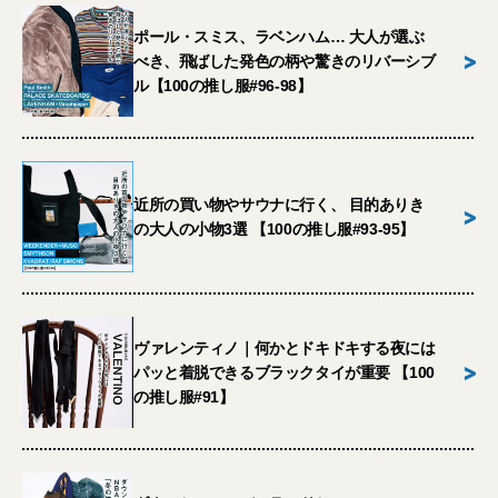
ポール・スミス、ラベンハム… 大人が選ぶ
>
べき、飛ばした発色の柄や驚きのリバーシブ
ル【100の推し服#96-98】
近所の買い物やサウナに行く、 目的ありき
>
の大人の小物3選 【100の推し服#93-95】
ヴァレンティノ｜何かとドキドキする夜には
>
パッと着脱できるブラックタイが重要 【100
の推し服#91】