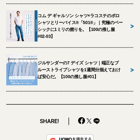
コム デ ギャルソン シャツ×ラコステのポロ
シャツとリーバイス®︎「501®︎」｜究極のベー
>
シックに1ミリの撚りを。【100の推し服
#02-03】
ジルサンダーの7 デイズ シャツ｜端正なブ
>
ルーストライプシャツを1週間分揃えておけ
ば安心だ。【100の推し服#01】
SHARE!