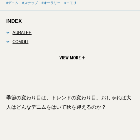
デニム
スナップ
オーラリー
コモリ
INDEX
AURALEE
COMOLI
BLACKBIRD
HUSBANDS
A.PRESSE
SUGARHILL
KOOKY ZOO
ANATOMICA
YAECA
VIEW MORE
季節の変わり目は、トレンドの変わり目。おしゃれば大
人はどんなデニムをはいて秋を迎えるのか？