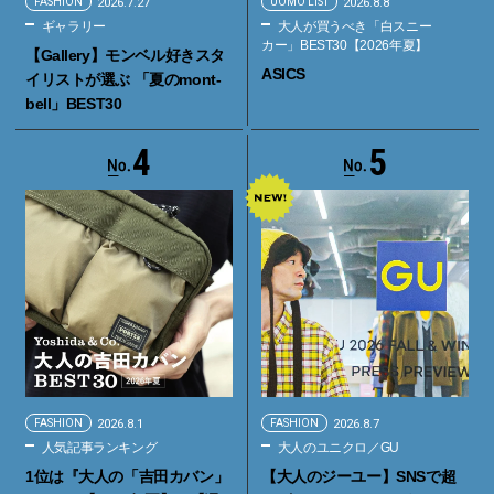
FASHION
2026.7.27
UOMO LIST
2026.8.8
ギャラリー
大人が買うべき「白スニー
カー」BEST30【2026年夏】
【Gallery】モンベル好きスタ
ASICS
イリストが選ぶ 「夏のmont-
bell」BEST30
4
5
FASHION
2026.8.1
FASHION
2026.8.7
人気記事ランキング
大人のユニクロ／GU
1位は『大人の「吉田カバン」
【大人のジーユー】SNSで超