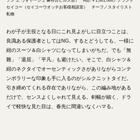
ゾン エ ヴォヤージュ 麻布台ヒルズ店） 時計￥1,001,000／グランド
セイコー（セイコーウオッチお客様相談室） チーフ／スタイリスト
私物
わが子が主役となる日にこれ見よがしに目立つことは、
良識ある保護者としてはNG。するとどうしても、一様に
紺のスーツ＆白シャツになってしまいがちだ。でも「無
難」「退屈」「平凡」も避けたい。そこで、白シャツ＆
紺のネクタイでオーセンティックさがありながらコンテ
ンポラリーな印象も手に入るのがシルクニットタイだ。
引き締めてくれる存在でありながら、この編み地がある
だけで、センスよくしゃれて見える。剣幅が細く、ドラ
イで軽快な見た目は、春先に間違いなくハマる。