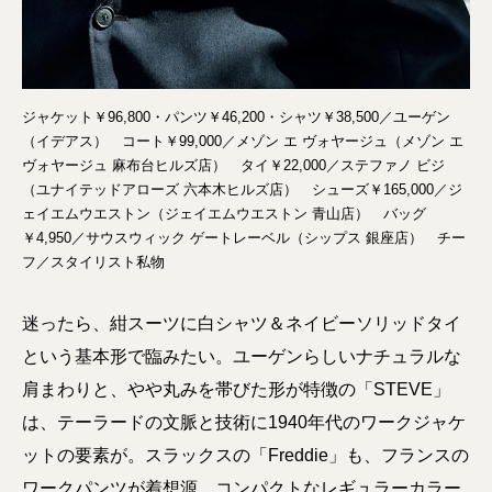
ジャケット￥96,800・パンツ￥46,200・シャツ￥38,500／ユーゲン
（イデアス） コート￥99,000／メゾン エ ヴォヤージュ（メゾン エ
ヴォヤージュ 麻布台ヒルズ店） タイ￥22,000／ステファノ ビジ
（ユナイテッドアローズ 六本木ヒルズ店） シューズ￥165,000／ジ
ェイエムウエストン（ジェイエムウエストン 青山店） バッグ
￥4,950／サウスウィック ゲートレーベル（シップス 銀座店） チー
フ／スタイリスト私物
迷ったら、紺スーツに白シャツ＆ネイビーソリッドタイ
という基本形で臨みたい。ユーゲンらしいナチュラルな
肩まわりと、やや丸みを帯びた形が特徴の「STEVE」
は、テーラードの文脈と技術に1940年代のワークジャケ
ットの要素が。スラックスの「Freddie」も、フランスの
ワークパンツが着想源。コンパクトなレギュラーカラー