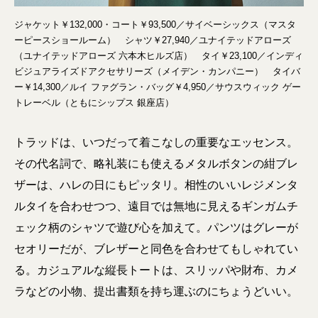
ジャケット￥132,000・コート￥93,500／サイベーシックス（マスタ
ーピースショールーム） シャツ￥27,940／ユナイテッドアローズ
（ユナイテッドアローズ 六本木ヒルズ店） タイ￥23,100／インディ
ビジュアライズドアクセサリーズ（メイデン・カンパニー） タイバ
ー￥14,300／ルイ ファグラン・バッグ￥4,950／サウスウィック ゲー
トレーベル（ともにシップス 銀座店）
トラッドは、いつだって着こなしの重要なエッセンス。
その代名詞で、略礼装にも使えるメタルボタンの紺ブレ
ザーは、ハレの日にもピッタリ。相性のいいレジメンタ
ルタイを合わせつつ、遠目では無地に見えるギンガムチ
ェック柄のシャツで遊び心を加えて。パンツはグレーが
セオリーだが、ブレザーと同色を合わせてもしゃれてい
る。カジュアルな縦長トートは、スリッパや財布、カメ
ラなどの小物、提出書類を持ち運ぶのにちょうどいい。