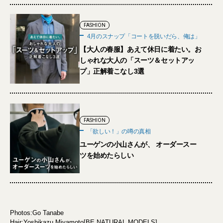
FASHION
4月のスナップ「コートを脱いだら、俺は」
【大人の春服】あえて休日に着たい。お
しゃれな大人の「スーツ＆セットアッ
プ」正解着こなし3選
FASHION
「欲しい！」の噂の真相
ユーゲンの小山さんが、 オーダースー
ツを始めたらしい
Photos:Go Tanabe
Hair:Yoshikazu Miyamoto[BE NATURAL MODELS]