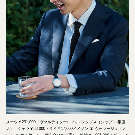
スーツ￥231,000／ヴァルディターロ ペル シップス（シップス 銀座
店） シャツ￥33,000・タイ￥17,600／メゾン エ ヴォヤージュ（メ