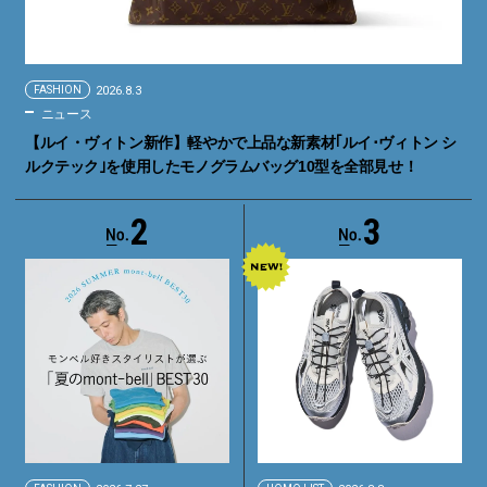
FASHION
2026.8.3
ニュース
【ルイ・ヴィトン新作】軽やかで上品な新素材｢ルイ･ヴィトン シ
ルクテック｣を使用したモノグラムバッグ10型を全部見せ！
2
3