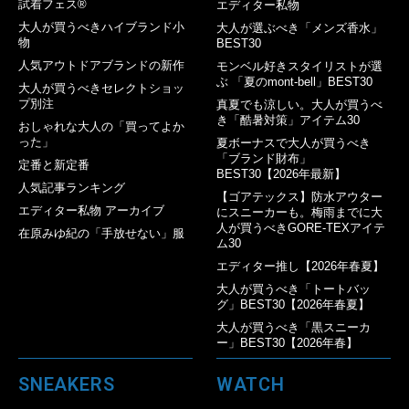
試着フェス®︎
エディター私物
大人が買うべきハイブランド小
大人が選ぶべき「メンズ香水」
物
BEST30
人気アウトドアブランドの新作
モンベル好きスタイリストが選
ぶ 「夏のmont-bell」BEST30
大人が買うべきセレクトショッ
プ別注
真夏でも涼しい。大人が買うべ
き「酷暑対策」アイテム30
おしゃれな大人の「買ってよか
った」
夏ボーナスで大人が買うべき
「ブランド財布」
定番と新定番
BEST30【2026年最新】
人気記事ランキング
【ゴアテックス】防水アウター
エディター私物 アーカイブ
にスニーカーも。梅雨までに大
人が買うべきGORE-TEXアイテ
在原みゆ紀の「手放せない」服
ム30
エディター推し【2026年春夏】
大人が買うべき「トートバッ
グ」BEST30【2026年春夏】
大人が買うべき「黒スニーカ
ー」BEST30【2026年春】
SNEAKERS
WATCH