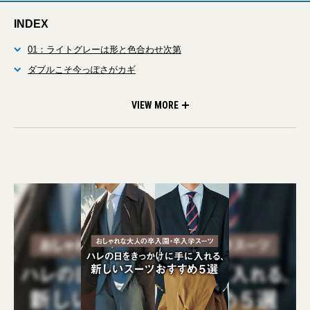
INDEX
01：ライトグレーは形と色合わせ次第
ダブルこそ今っぽさがカギ
「スクール×トラッド」は相性◎
普通なのに玄人好みなセンスのよさ
ニットタイで平凡さを払拭する
VIEW MORE