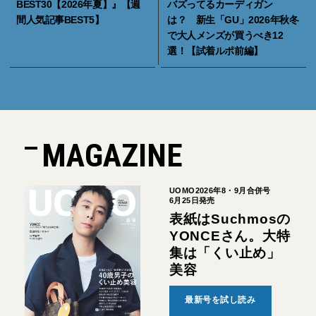
BEST30【2026年夏】』【週
バズってるカーディガン
間人気記事BEST5】
は？ 新生「GU」2026年秋冬
で大人メンズが買うべき12
選！【試着ルポ前編】
MAGAZINE
UOMO2026年8・9月合併号
6月25日発売
表紙はSuchmosの
YONCEさん。大特
集は「くい止め」
美容
最新号を試し読み