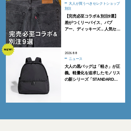
大人が買うべきセレクトショップ
別注
【完売必至コラボ＆別注9選】
差がつくリーバイス、バブ
アー、ディッキーズ... 人気セレ
クトショップの自信作をチェッ
ク！
2026.8.8
ニュース
大人の黒バッグは「軽さ」が正
義。軽量化を追求したモノリス
の新シリーズ「STANDARD
Neutral」が快適すぎる！