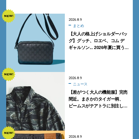
【FENDI】
2026.8.9
まとめ
【大人の格上げショルダーバッ
グ】グッチ、ロエベ、コム デ
ギャルソン... 2026年夏に買うべ
き新作5選
2026.8.9
ニュース
【差がつく大人の機能服】完売
間近。まさかのタイガー柄、
ビームスがテアトラに別注した
シャツ＆パンツを狙い撃ち！
2026.8.9