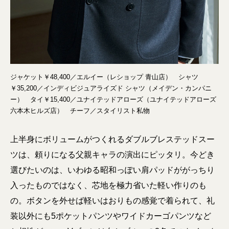
ジャケット￥48,400／エルイー（レショップ 青山店） シャツ
￥35,200／インディビジュアライズド シャツ（メイデン・カンパニ
ー） タイ￥15,400／ユナイテッドアローズ（ユナイテッドアローズ
六本木ヒルズ店） チーフ／スタイリスト私物
上半身にボリュームがつくれるダブルブレステッドスー
ツは、頼りになる父親キャラの演出にピッタリ。今どき
選びたいのは、いわゆる昭和っぽい肩パッドががっちり
入ったものではなく、芯地を極力省いた軽い作りのも
の。ボタンを外せば軽いはおりもの感覚で着られて、礼
装以外にも5ポケットパンツやワイドカーゴパンツなど