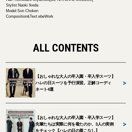
Stylist:Naoki Ikeda
Model:Son Choken
Composition&Text:ebeWork
ALL CONTENTS
【おしゃれな大人の卒入園・卒入学スーツ】
>
ハレの日スーツを予行演習。正解コーディ
ネート4選
【おしゃれな大人の卒入園・卒入学スーツ】
>
先輩たちは実際に何を着たのか、3人の実例
をチェック【ハレの日の着こなし】