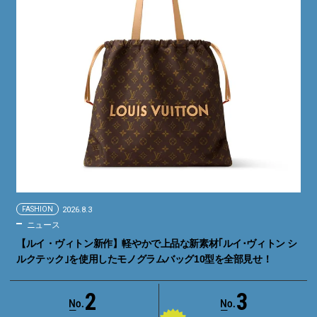
FASHION
2026.8.3
ニュース
【ルイ・ヴィトン新作】軽やかで上品な新素材｢ルイ･ヴィトン シ
ルクテック｣を使用したモノグラムバッグ10型を全部見せ！
2
3