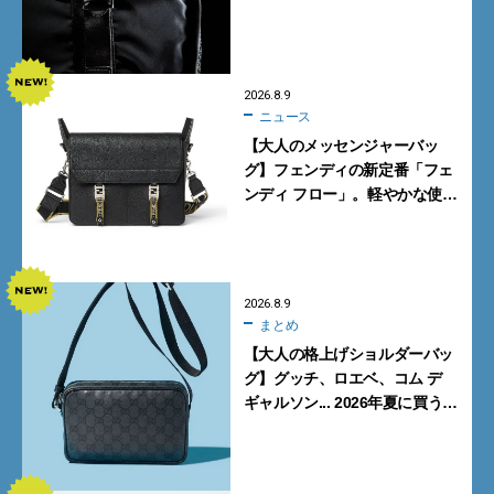
スペック”の機能美あふれる黒
バッグ
2026.8.9
ニュース
【大人のメッセンジャーバッ
グ】フェンディの新定番「フェ
ンディ フロー」。軽やかな使い
心地と美しい佇まいを両立
【FENDI】
2026.8.9
まとめ
【大人の格上げショルダーバッ
グ】グッチ、ロエベ、コム デ
ギャルソン... 2026年夏に買うべ
き新作5選