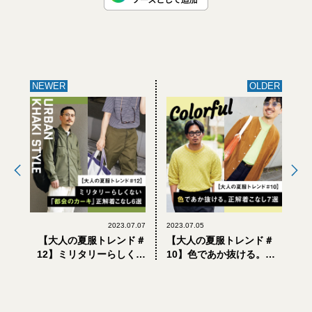
NEWER
OLDER
2023.07.07
2023.07.05
【大人の夏服トレンド＃
【大人の夏服トレンド＃
12】ミリタリーらしくな
10】色であか抜ける。正
い「都会のカーキ」正解
解着こなし7選
着こなし6選