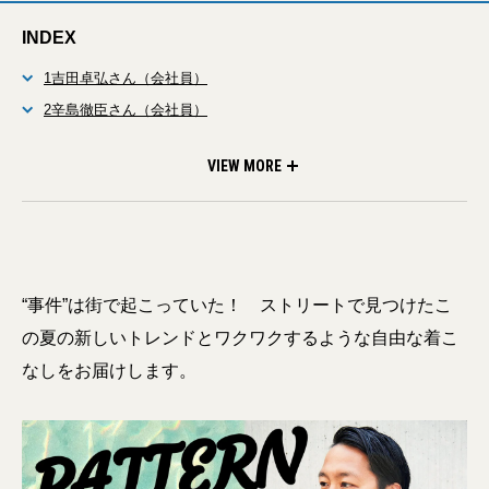
INDEX
1吉田卓弘さん（会社員）
2辛島徹臣さん（会社員）
3川勝聖悟さん（会社員）
4本田幸太郎さん（会社員）
5林大樹さん（会社員）
6齋藤彰輝さん（会社員）
7久世直輝さん（フォトグラファー）
8坂井俊之さん（会社員）
VIEW MORE
“事件”は街で起こっていた！ ストリートで見つけたこ
の夏の新しいトレンドとワクワクするような自由な着こ
なしをお届けします。