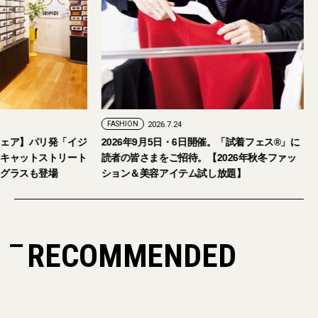
FASHION
2026.7.29
FASHION
2026.7.24
【おしゃれな大人のアイウェア】パリ発「イジ
2026年9月5日・
ピジ」が国内初の旗艦店をキャットストリート
読者の皆さまをご招
にオープン。日本限定サングラスも登場
ション＆美容アイテ
RECOMMENDED