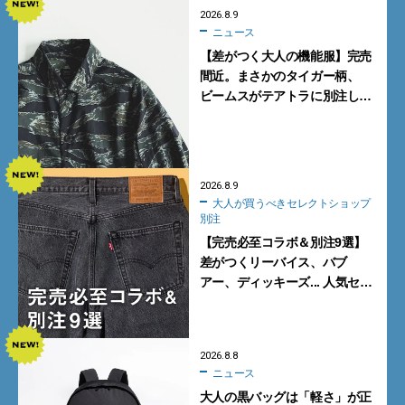
2026.8.9
ニュース
【差がつく大人の機能服】完売
間近。まさかのタイガー柄、
ビームスがテアトラに別注した
シャツ＆パンツを狙い撃ち！
2026.8.9
大人が買うべきセレクトショップ
別注
【完売必至コラボ＆別注9選】
差がつくリーバイス、バブ
アー、ディッキーズ... 人気セレ
クトショップの自信作をチェッ
ク！
2026.8.8
ニュース
大人の黒バッグは「軽さ」が正