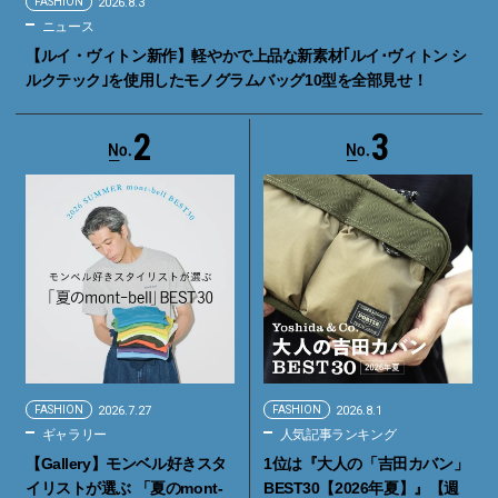
FASHION
2026.8.3
ニュース
【ルイ・ヴィトン新作】軽やかで上品な新素材｢ルイ･ヴィトン シ
ルクテック｣を使用したモノグラムバッグ10型を全部見せ！
2
3
FASHION
2026.7.27
FASHION
2026.8.1
ギャラリー
人気記事ランキング
【Gallery】モンベル好きスタ
1位は『大人の「吉田カバン」
イリストが選ぶ 「夏のmont-
BEST30【2026年夏】』【週