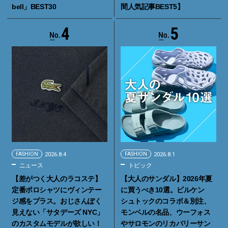
bell」BEST30
間人気記事BEST5】
4
5
FASHION
2026.8.4
FASHION
2026.8.1
ニュース
トピック
【差がつく大人のラコステ】
【大人のサンダル】2026年夏
定番ポロシャツにヴィンテー
に買うべき10選。ビルケン
ジ感をプラス。おじさんぽく
シュトックのコラボ＆別注、
見えない「サタデーズ NYC」
モンベルの名品、ウーフォス
のカスタムモデルが欲しい！
やサロモンのリカバリーサン