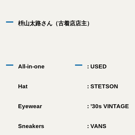
枡山太路さん（古着店店主）
All-in-one
: USED
Hat
: STETSON
Eyewear
: ’30s VINTAGE
Sneakers
: VANS