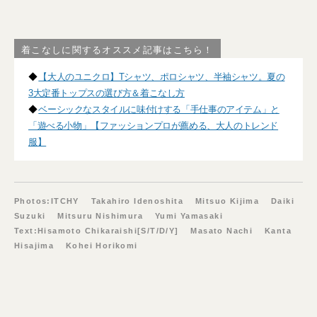
着こなしに関するオススメ記事はこちら！
◆
【大人のユニクロ】Tシャツ、ポロシャツ、半袖シャツ。夏の
3大定番トップスの選び方＆着こなし方
◆
ベーシックなスタイルに味付けする「手仕事のアイテム」と
「遊べる小物」【ファッションプロが薦める、大人のトレンド
服】
Photos:ITCHY Takahiro Idenoshita Mitsuo Kijima Daiki
Suzuki Mitsuru Nishimura Yumi Yamasaki
Text:Hisamoto Chikaraishi[S/T/D/Y] Masato Nachi Kanta
Hisajima Kohei Horikomi