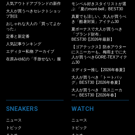
人気アウトドアブランドの新作
モンベル好きスタイリストが選
ぶ 「夏のmont-bell」BEST30
大人が買うべきセレクトショッ
プ別注
真夏でも涼しい。大人が買うべ
き「酷暑対策」アイテム30
おしゃれな大人の「買ってよか
った」
夏ボーナスで大人が買うべき
「ブランド財布」
定番と新定番
BEST30【2026年最新】
人気記事ランキング
【ゴアテックス】防水アウター
エディター私物 アーカイブ
にスニーカーも。梅雨までに大
人が買うべきGORE-TEXアイテ
在原みゆ紀の「手放せない」服
ム30
エディター推し【2026年春夏】
大人が買うべき「トートバッ
グ」BEST30【2026年春夏】
大人が買うべき「黒スニーカ
ー」BEST30【2026年春】
SNEAKERS
WATCH
ニュース
ニュース
トピック
トピック