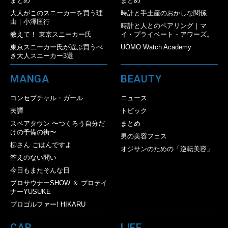
まとめ
まとめ
大人がこのスニーカーを買う理
時計と手土産のおかしな関係
由｜小澤匡行
時計と人とのペアリング｜マ
教えて！ 東京スニーカー氏
イ・プライベート・アワーズ。
東京スニーカー氏が選ぶ買うべ
UOMO Watch Academy
き大人スニーカー3選
MANGA
BEAUTY
コンセプチャル・ガール
ニュース
民譚
トピック
スペアタウン 〜つくろう自分だ
まとめ
けの予備の街〜
男の美容フェス
柳さん ごはんですよ
オジサンのための「逆転美容」
答えのない問い
今日もまたそんな日
プロサウナーSHOW ＆ プロテイ
ナーYUSUKE
プロゴルファー! HIKARU
CAR
LIFE