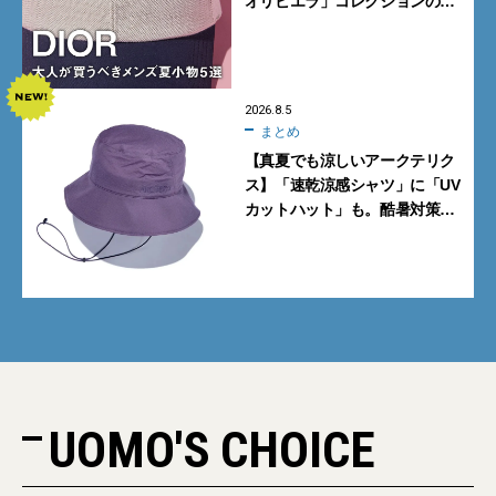
オリビエラ」コレクションの
バッグ＆ローファー、キャップ
に注目
2026.8.5
まとめ
【真夏でも涼しいアークテリク
ス】「速乾涼感シャツ」に「UV
カットハット」も。酷暑対策に
大人が買うべき4選
UOMO'S CHOICE