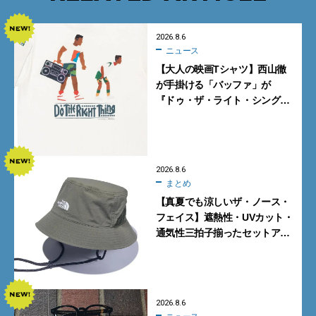
2026.8.6
ニュース
【大人の映画Tシャツ】西山徹
が手掛ける「バッファ」が
『ドゥ・ザ・ライト・シング』
とコラボ！【8月8日発売】
2026.8.6
まとめ
【真夏でも涼しいザ・ノース・
フェイス】遮熱性・UVカット・
通気性三拍子揃ったセットアッ
プに大注目。酷暑対策に大人が
買うべき3選
2026.8.6