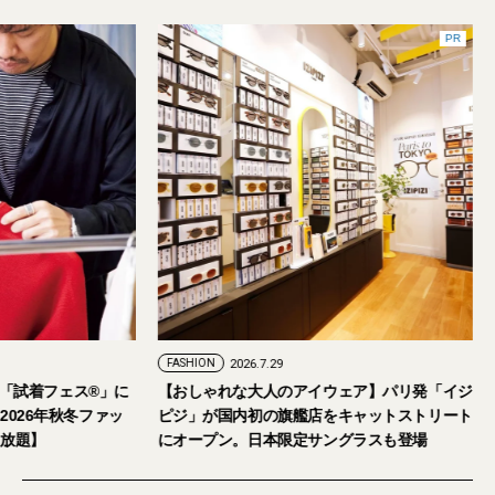
PR
FASHION
2026.7.29
。「試着フェス®︎」に
【おしゃれな大人のアイウェア】パリ発「イジ
026年秋冬ファッ
ピジ」が国内初の旗艦店をキャットストリート
放題】
にオープン。日本限定サングラスも登場