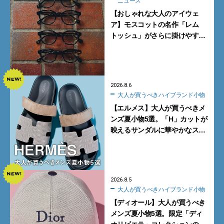
ニュース
【おしゃれな大人のアイウェ
ア】モスコットの名作「レム
トッシュ」がさらに掛けやす
く。より多くの人にフィットす
る新モデルが秀逸すぎる
2026.8.6
大人が買うべきハイブランド小物
【エルメス】大人が買うべきメ
ンズ夏小物5選。「H」カットが
映えるサンダルに華やかなス
カーフ、旬のボートモカシンに
注目
2026.8.5
大人が買うべきハイブランド小物
【ディオール】大人が買うべき
メンズ夏小物5選。限定「ディ