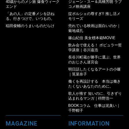
40歳からのメシ旅 爆食ウィーク
ジェーン・スー＆高橋芳朗 ラブ
エンド
コメ映画講座
「あの人」の定番メシを訪ね
掟ポルシェの尊すぎ!! 推し活メ
る。行きつけで、いつもの。
モリーズ
稲田俊輔のうまいものだらけ
売れている映画は面白いのか｜
菊地成孔
篠山紀信 美女標本箱MOVIE
飲み会で使える！ ポピュラー哲
学講座｜谷川嘉浩
長谷川町蔵が勝手に選ぶ、世界
のおじさん迷宮会
明日話したくなるアートの小噺
｜筧菜奈子
働くを再設計する 本当は働き
たくないあなたのために。
歌人が推す 短いのに、引きずり
込まれるマンガ｜枡野浩一
BOOKコラム 仕事は泥臭い｜
千野帽子
MAGAZINE
INFORMATION