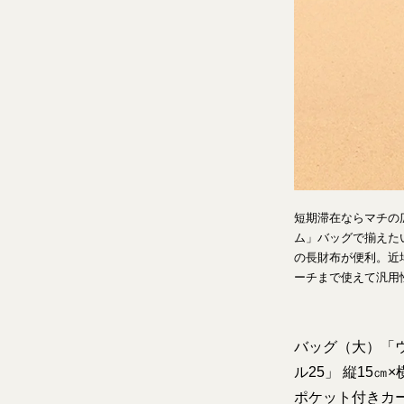
短期滞在ならマチの
ム」バッグで揃えた
の長財布が便利。近
ーチまで使えて汎用
バッグ（大）「ウィ
ル25」 縦15㎝×
ポケット付きカード