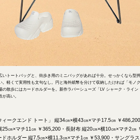
広いトートバッグと、街歩き用のミニバッグがあれば十分。せっかくなら型
い。軽くて実用性も文句なし。円と海外紙幣を分けて収納したければ「モノグ
場の散歩にはカードホルダーを。新作ラバーシューズ「LV シャーク・ライン
性が高い。
ークエンド トート」 縦34㎝×横43㎝×マチ17.5㎝ ￥486,2
横25㎝×マチ11㎝ ￥365,200・長財布 縦20㎝×横10㎝×マチ2㎝ 
ホルダー 縦7.5㎝×横11.3㎝×マチ1㎝ ￥53,900・サングラス