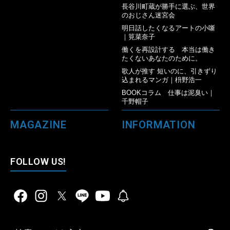
長谷川町蔵が勝手に選ぶ、世界
のおじさん迷宮会
明日話したくなるアートの小噺
｜筧菜奈子
働くを再設計する 本当は働き
たくないあなたのために。
歌人が推す 短いのに、引きずり
込まれるマンガ｜枡野浩一
BOOKコラム 仕事は泥臭い｜
千野帽子
MAGAZINE
INFORMATION
FOLLOW US!