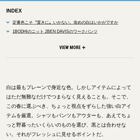
INDEX
定番色こそ〝置きに〟いかない。攻めの白はいかがですか
1BODHIのニット 2BEN DAVISのワークパンツ
3BIRKENSTOCKの「ボストン」
4Southwickのキャップ 5Pilgrim Surf+Supplyのアノラック
6REDKAPのワークシャツ
VIEW MORE
白は最もプレーンで身近な色。しかしアイテムによって
はただ無難なだけでつまらなく見えることも。そこで、
この春に選ぶべき、ちょっと視点をずらした強い白アイ
テムを厳選。シャツもパンツもアウターも、あえてちょ
っと野暮ったいくらいのものを選び、黒とは合わせな
い。それがフレッシュに見せるポイントだ。