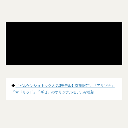
◆
【ビルケンシュトック人気3モデル】数量限定。「アリゾナ」
「マドリッド」「ギゼ」のオリジナルモデルが復刻！