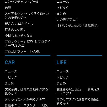
コンセプチャル・ガール
ニュース
民譚
トピック
スペアタウン 〜つくろう自分だ
まとめ
けの予備の街〜
男の美容フェス
柳さん ごはんですよ
オジサンのための「逆転美容」
答えのない問い
今日もまたそんな日
プロサウナーSHOW ＆ プロテイ
ナーYUSUKE
プロゴルファー! HIKARU
CAR
LIFE
ニュース
ニュース
トピック
トピック
まとめ
まとめ
文化系男子は電気自動車の夢を
在原みゆ紀が認定！ 新東京ス
見るか？
ーベニア！
おしゃれな大人が乗るクルマ
そのサブスクに課金する価値は
あるか？
自動車ニュースタンダード研究