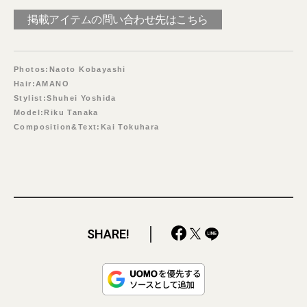
掲載アイテムの問い合わせ先はこちら
Photos:Naoto Kobayashi
Hair:AMANO
Stylist:Shuhei Yoshida
Model:Riku Tanaka
Composition&Text:Kai Tokuhara
SHARE!