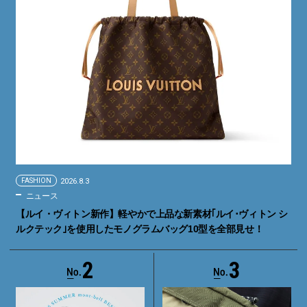
FASHION
2026.8.3
ニュース
【ルイ・ヴィトン新作】軽やかで上品な新素材｢ルイ･ヴィトン シ
ルクテック｣を使用したモノグラムバッグ10型を全部見せ！
2
3