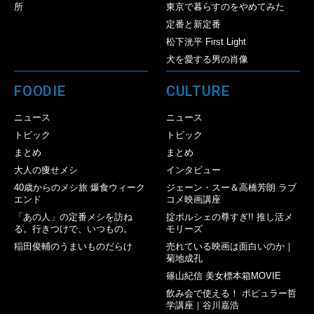
所
東京で暮らすのをやめてみた
定番と新定番
松下洸平 First Light
犬を愛する男の肖像
FOODIE
CULTURE
ニュース
ニュース
トピック
トピック
まとめ
まとめ
大人の痩せメシ
インタビュー
40歳からのメシ旅 爆食ウィーク
ジェーン・スー＆高橋芳朗 ラブ
エンド
コメ映画講座
「あの人」の定番メシを訪ね
掟ポルシェの尊すぎ!! 推し活メ
る。行きつけで、いつもの。
モリーズ
稲田俊輔のうまいものだらけ
売れている映画は面白いのか｜
菊地成孔
篠山紀信 美女標本箱MOVIE
飲み会で使える！ ポピュラー哲
学講座｜谷川嘉浩