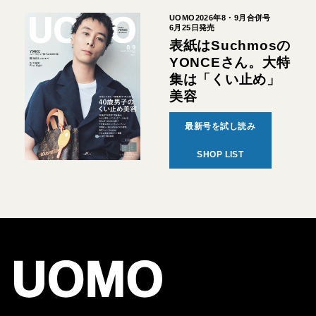
UOMO2026年8・9月合併号
6月25日発売
表紙はSuchmosの
YONCEさん。大特
集は「くい止め」
美容
最新号を試し読み
SHOP LIST