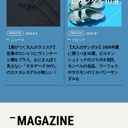
FASHION
2026.8.4
FASHION
2026.8.1
ニュース
トピック
【差がつく大人のラコステ】
【大人のサンダル】2026年夏
定番ポロシャツにヴィンテー
に買うべき10選。ビルケン
ジ感をプラス。おじさんぽく
シュトックのコラボ＆別注、
見えない「サタデーズ NYC」
モンベルの名品、ウーフォス
のカスタムモデルが欲しい！
やサロモンのリカバリーサン
ダルも
MAGAZINE