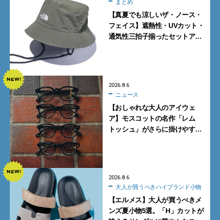
まとめ
【真夏でも涼しいザ・ノース・
フェイス】遮熱性・UVカット・
通気性三拍子揃ったセットアッ
プに大注目。酷暑対策に大人が
買うべき3選
2026.8.6
ニュース
【おしゃれな大人のアイウェ
ア】モスコットの名作「レム
トッシュ」がさらに掛けやす
く。より多くの人にフィットす
る新モデルが秀逸すぎる
2026.8.6
大人が買うべきハイブランド小物
【エルメス】大人が買うべきメ
ンズ夏小物5選。「H」カットが