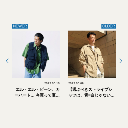
NEWER
OLDER
2023.05.10
2023.05.09
エル・エル・ビーン、カ
【選ぶべきストライプシ
ーハート… 今買って夏も
ャツは、青×白じゃないほ
秋も使える「ナイロンベ
う】あなたの春服に足り
スト」8選
ない「胸騒ぎのするシャ
ツ」7選