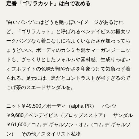
定番「ゴリラカット」は白で攻める
“白いパンツ”にはどうも艶っぽいイメージがあるけれ
ど、「ゴリラカット」と呼ばれるベンデイビスの極太ワ
ークパンツなら着こなしに程よくいなたさが加わってち
ょうどいい。ボーディのカシミヤ混サマーガンジーニッ
トも、ざっくりとしたフォルムや素材感、生成りっぽい
オフホワイトの色味が軽やかさを印象づけて気負わず着
られる。足元には、黒だとコントラストが強すぎるので
こげ茶のスエードサンダルを。
ニット￥49,500／ボーディ（alpha PR） パンツ
￥9,680／ベンデイビス（プロップスストア） サンダル
￥61,600／コム デ ギャルソン・オム（コム デ ギャルソ
ン） その他／スタイリスト私物