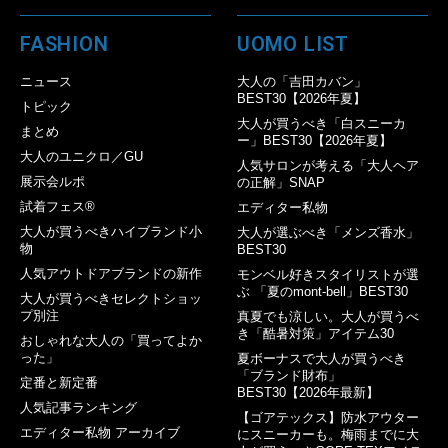
FASHION
UOMO LIST
ニュース
大人の「吉田カバン」
BEST30【2026年夏】
トピック
大人が買うべき「白スニーカ
まとめ
ー」BEST30【2026年夏】
大人のユニクロ／GU
人気サロンが考える「大人ヘア
展示会ルポ
の正解」SNAP
試着フェス®︎
エディター私物
大人が買うべきハイブランド小
大人が選ぶべき「メンズ香水」
物
BEST30
人気アウトドアブランドの新作
モンベル好きスタイリストが選
ぶ 「夏のmont-bell」BEST30
大人が買うべきセレクトショッ
プ別注
真夏でも涼しい。大人が買うべ
き「酷暑対策」アイテム30
おしゃれな大人の「買ってよか
った」
夏ボーナスで大人が買うべき
「ブランド財布」
定番と新定番
BEST30【2026年最新】
人気記事ランキング
【ゴアテックス】防水アウター
エディター私物 アーカイブ
にスニーカーも。梅雨までに大