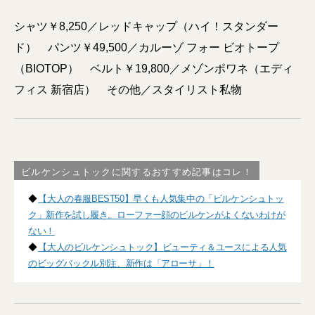
シャツ￥8,250／レッドキャップ（ハイ！スタンダー
ド） パンツ￥49,500／カルーゾ フォー ビオトープ
（BIOTOP） ベルト￥19,800／メゾンポワネ（エディ
フィス 新宿店） その他／スタイリスト私物
ビルケンシュトックに関するおすすめ記事はコレ！
◆
【大人の春服BEST50】早くも人気集中の「ビルケンシュトッ
ク」新作を試し履き。ローファー顔のビルケンがよくないわけが
ない！
◆
【大人のビルケンシュトック】ビューティ＆ユースによる人気
のビッグバックル別注、新作は「アローサ」！