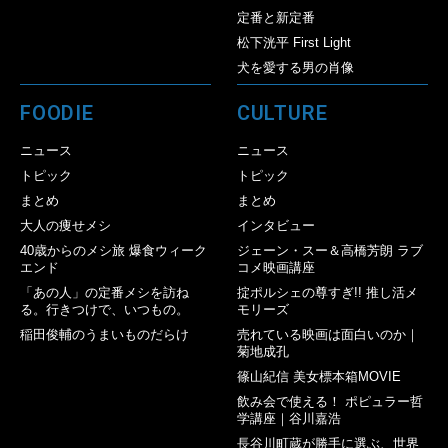
定番と新定番
松下洸平 First Light
犬を愛する男の肖像
FOODIE
CULTURE
ニュース
ニュース
トピック
トピック
まとめ
まとめ
大人の痩せメシ
インタビュー
40歳からのメシ旅 爆食ウィーク
ジェーン・スー＆高橋芳朗 ラブ
エンド
コメ映画講座
「あの人」の定番メシを訪ね
掟ポルシェの尊すぎ!! 推し活メ
る。行きつけで、いつもの。
モリーズ
稲田俊輔のうまいものだらけ
売れている映画は面白いのか｜
菊地成孔
篠山紀信 美女標本箱MOVIE
飲み会で使える！ ポピュラー哲
学講座｜谷川嘉浩
長谷川町蔵が勝手に選ぶ、世界