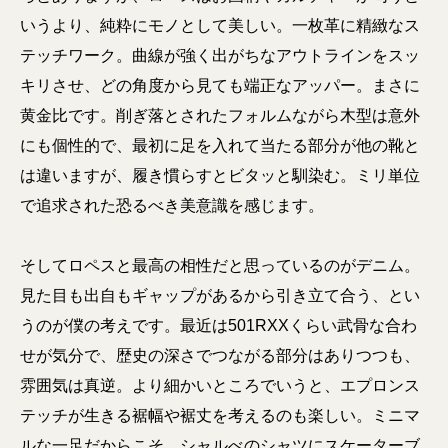
いうより、純粋にモノとして美しい。一枚革に精緻なス
テッチワーク。曲線が強く出がちなアウトラインをスッ
キリさせ、どの角度から見ても端正なアッパー。まさに
黄金比です。削ぎ落とされたフォルムながら木型は意外
にも個性的で、最初に足を入れて当たる部分が他の靴と
は違いますが、履き慣らすとビタッと馴染む。ミリ単位
で追求された恐るべき美意識を感じます。
そしてロペスと最高の相性だと思っているのがデニム。
見た目も出自もギャップがあるから引き立て合う、とい
うのが僕の考えです。最近は501RXXくらい武骨な合わ
せが気分で、歴史の深さでつながる部分はありつつも、
雰囲気は真逆。より細かいところでいうと、エプロンス
テッチが生きる裾幅や裾丈を考えるのも楽しい。ミニマ
ルな一足だからこそ、シャルべのシャツにスケーターブ