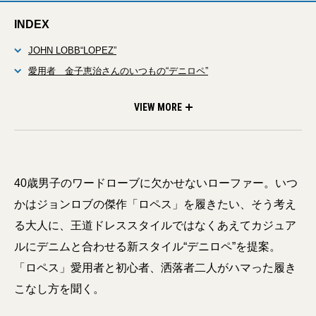
INDEX
JOHN LOBB“LOPEZ”
愛用者 金子恵治さんのいつもの“デニロペ”
初心者 佐藤佑樹さんのはじめての“デニロペ”
VIEW MORE
40歳男子のワードローブに欠かせないローファー。いつ
かはジョンロブの傑作「ロペス」を履きたい、そう考え
る大人に、王道ドレススタイルではなくあえてカジュア
ルにデニムと合わせる新スタイル“デニロペ”を提案。
「ロペス」愛用者と初心者、洒落者二人がハマった履き
こなし方を聞く。