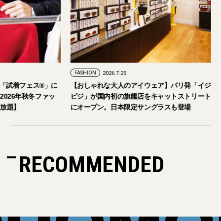
FASHION
2026.7.24
FASHION
2026.7.29
2026年9月5日・6日開催。「試着フェス®︎」に
【おしゃれな大人の
読者の皆さまをご招待。【2026年秋冬ファッ
ピジ」が国内初の旗
ション＆美容アイテム試し放題】
にオープン。日本限
RECOMMENDED