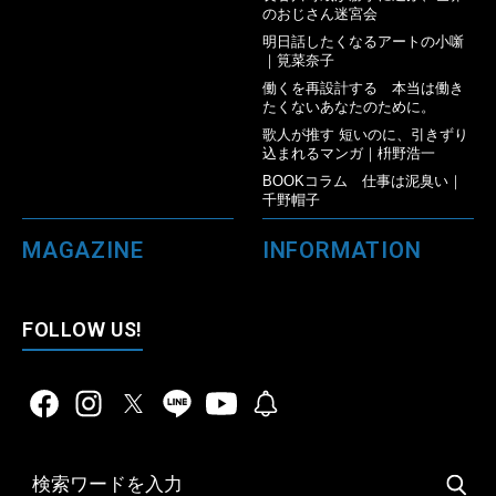
のおじさん迷宮会
明日話したくなるアートの小噺
｜筧菜奈子
働くを再設計する 本当は働き
たくないあなたのために。
歌人が推す 短いのに、引きずり
込まれるマンガ｜枡野浩一
BOOKコラム 仕事は泥臭い｜
千野帽子
MAGAZINE
INFORMATION
FOLLOW US!