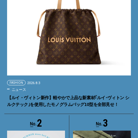
FASHION
2026.8.3
ニュース
【ルイ・ヴィトン新作】軽やかで上品な新素材｢ルイ･ヴィトン シ
ルクテック｣を使用したモノグラムバッグ10型を全部見せ！
2
3