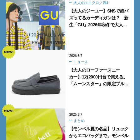
大人のユニクロ／GU
【大人のジーユー】SNSで超バ
ズってるカーディガンは？ 新
生「GU」2026年秋冬で大人メ
ンズが買うべき12選！【試着ル
ポ前編】
2026.8.7
ニュース
【大人のローファースニー
カー】1万2000円台で買える。
「ムーンスター」の限定ブルー
グレーを見逃すな
2026.8.7
まとめ
【モンベル夏の名品】リュック
からエコバッグまで。モンベル