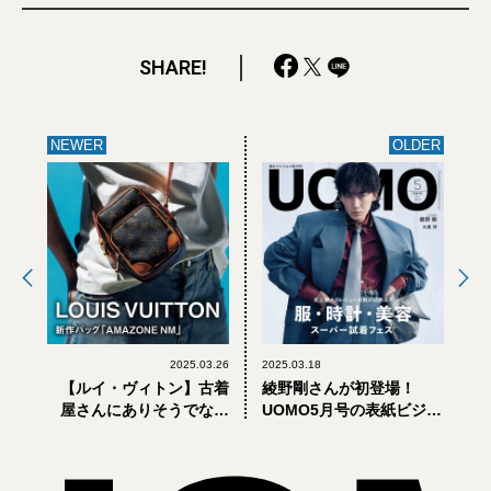
SHARE!
NEWER
OLDER
2025.03.26
2025.03.18
【ルイ・ヴィトン】古着
綾野剛さんが初登場！
屋さんにありそうでない
UOMO5月号の表紙ビジュ
新作バッグ「AMAZONE
アルを公開します。【3月
NM」【LOUIS
25日（火）発売】
VUITTON】