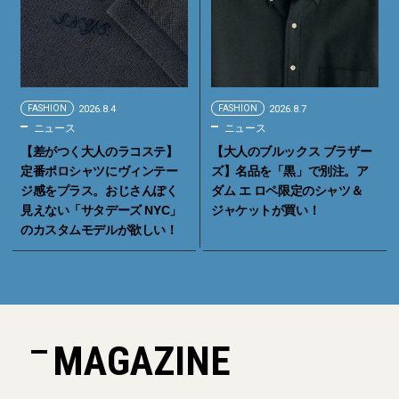
FASHION
2026.8.4
FASHION
2026.8.7
ニュース
ニュース
【差がつく大人のラコステ】
【大人のブルックス ブラザー
定番ポロシャツにヴィンテー
ズ】名品を「黒」で別注。ア
ジ感をプラス。おじさんぽく
ダム エ ロペ限定のシャツ＆
見えない「サタデーズ NYC」
ジャケットが買い！
のカスタムモデルが欲しい！
MAGAZINE