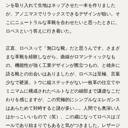
ンを取り入れて生地はネップさせた一本を作りました
が、アノニマスでリラックスできるデザインが狙い。そ
こにニュートラルな革靴を合わせたいと思ったときに、
ロペスという答えに行き着いた。
正直、ロペスって「無口な靴」だと思うんです。さまざ
まな革靴を経験しながら、曲線がロマンティックなも
の、機能性が強く工業デザインが際立つもの、と雄弁に
語る靴との出会いはありましたが、ロペスは至極、言葉
少なで硬派。トウに縦ステッチがない一枚革の仕立てや
ミニマムに構成されたベルトなどの細部まで謙虚なこだ
わりを感じますが、この究極的にシンプルなエレガンス
はあらためて対峙すると謎が多い…。人間でも奥深い人
はかっこいいもので（笑）、この歳になってロペスはゴ
ールであり始まりでもあると気がつきました。レザージ