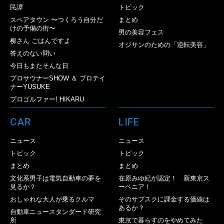
民譚
トピック
スペアタウン 〜つくろう自分だ
まとめ
けの予備の街〜
男の美容フェス
柳さん ごはんですよ
オジサンのための「逆転美容」
答えのない問い
今日もまたそんな日
プロサウナーSHOW ＆ プロテイ
ナーYUSUKE
プロゴルファー! HIKARU
CAR
LIFE
ニュース
ニュース
トピック
トピック
まとめ
まとめ
文化系男子は電気自動車の夢を
在原みゆ紀が認定！ 新東京ス
見るか？
ーベニア！
おしゃれな大人が乗るクルマ
そのサブスクに課金する価値は
あるか？
自動車ニュースタンダード研究
所
東京で暮らすのをやめてみた