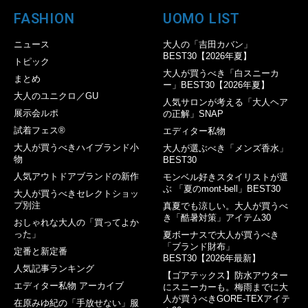
FASHION
UOMO LIST
ニュース
大人の「吉田カバン」
BEST30【2026年夏】
トピック
大人が買うべき「白スニーカ
まとめ
ー」BEST30【2026年夏】
大人のユニクロ／GU
人気サロンが考える「大人ヘア
展示会ルポ
の正解」SNAP
試着フェス®︎
エディター私物
大人が買うべきハイブランド小
大人が選ぶべき「メンズ香水」
物
BEST30
人気アウトドアブランドの新作
モンベル好きスタイリストが選
ぶ 「夏のmont-bell」BEST30
大人が買うべきセレクトショッ
プ別注
真夏でも涼しい。大人が買うべ
き「酷暑対策」アイテム30
おしゃれな大人の「買ってよか
った」
夏ボーナスで大人が買うべき
「ブランド財布」
定番と新定番
BEST30【2026年最新】
人気記事ランキング
【ゴアテックス】防水アウター
エディター私物 アーカイブ
にスニーカーも。梅雨までに大
人が買うべきGORE-TEXアイテ
在原みゆ紀の「手放せない」服