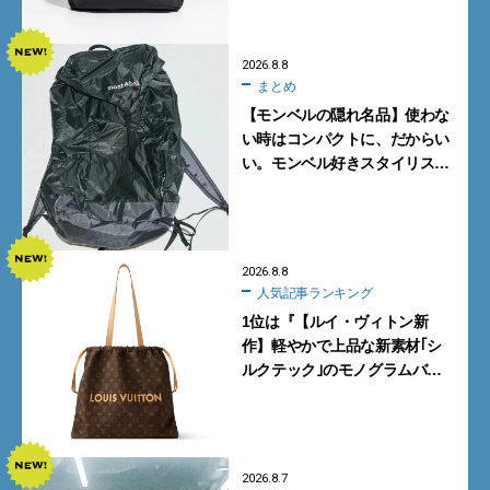
2026.8.8
まとめ
【モンベルの隠れ名品】使わな
い時はコンパクトに、だからい
い。モンベル好きスタイリスト
がすすめる「たためるバッグ」
4選
2026.8.8
人気記事ランキング
1位は『【ルイ・ヴィトン新
作】軽やかで上品な新素材｢シ
ルクテック｣のモノグラムバッ
グ10型を全部見せ』【週間人気
記事BEST5】
2026.8.7