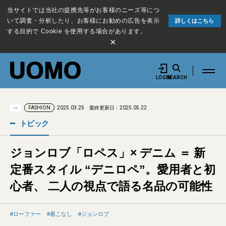
当サイトでは当社の提携先等がお客様のニーズ等につ
いて調査・分析したり、お客様にお勧めの広告を表示
詳しくはこちら
する目的で Cookie を使用する場合があります。
×
LOGIN
SEARCH
2025.03.25
最終更新日：2025.05.22
FASHION
PR
トピック
ジョンロブ「ロペス」× デニム ＝ 新
定番スタイル “デニロペ”。愛用者と初
心者、 二人の視点で語る名品の可能性
ローファー
着こなし
ジョンロブ