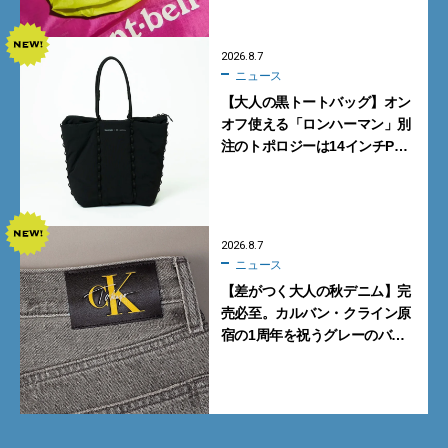
2026.8.7
ニュース
【大人の黒トートバッグ】オン
オフ使える「ロンハーマン」別
注のトポロジーは14インチPC
も収納可
2026.8.7
ニュース
【差がつく大人の秋デニム】完
売必至。カルバン・クライン原
宿の1周年を祝うグレーのバ
ギーデニムが数量限定発売