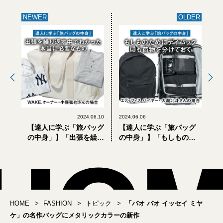
NEWER
OLDER
2024.06.10
2024.06.06
【達人に学ぶ「旅バッグ
【達人に学ぶ「旅バッグ
の中身」】「出張を繰り
の中身」】「もしものた
返す中でわかった本当に
めにデイパックにも荷物
必要なもの」WAKE. オー
を分けておく」エディフ
ナー・小俣弦也さんの場
ィス バイヤー・大瀧北斗
合
さんの場合
HOME
FASHION
トピック
「バオ バオ イッセイ ミヤ
ケ」の名作バッグにメタリックカラーの新作