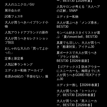
ー」BEST30【2026年夏】
大人のユニクロ／GU
人気サロンが考える「大人ヘア
展示会ルポ
の正解」SNAP
試着フェス®︎
エディター私物
大人が買うべきハイブランド小
大人が選ぶべき「メンズ香水」
物
BEST30
人気アウトドアブランドの新作
モンベル好きスタイリストが選
ぶ 「夏のmont-bell」BEST30
大人が買うべきセレクトショッ
プ別注
真夏でも涼しい。大人が買うべ
き「酷暑対策」アイテム30
おしゃれな大人の「買ってよか
った」
夏ボーナスで大人が買うべき
「ブランド財布」
定番と新定番
BEST30【2026年最新】
人気記事ランキング
【ゴアテックス】防水アウター
エディター私物 アーカイブ
にスニーカーも。梅雨までに大
人が買うべきGORE-TEXアイテ
在原みゆ紀の「手放せない」服
ム30
エディター推し【2026年春夏】
大人が買うべき「トートバッ
グ」BEST30【2026年春夏】
大人が買うべき「黒スニーカ
ー」BEST30【2026年春】