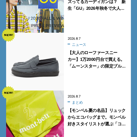
ズってるカーディガンは？ 新
生「GU」2026年秋冬で大人メ
ンズが買うべき12選！【試着ル
ポ前編】
2026.8.7
ニュース
【大人のローファースニー
カー】1万2000円台で買える。
「ムーンスター」の限定ブルー
グレーを見逃すな
2026.8.7
まとめ
【モンベル夏の名品】リュック
からエコバッグまで。モンベル
好きスタイリストが選ぶ「コス
パも最高な超軽量バッグ」5選