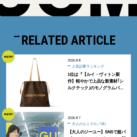
RELATED ARTICLE
2026.8.8
人気記事ランキング
1位は『【ルイ・ヴィトン新
作】軽やかで上品な新素材｢シ
ルクテック｣のモノグラムバッ
グ10型を全部見せ』【週間人気
記事BEST5】
2026.8.7
大人のユニクロ／GU
【大人のジーユー】SNSで超バ