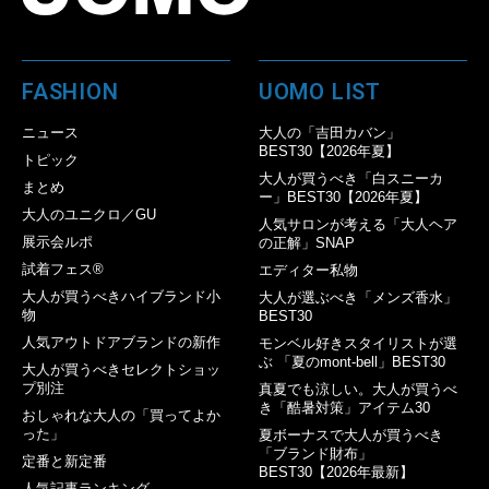
FASHION
UOMO LIST
ニュース
大人の「吉田カバン」
BEST30【2026年夏】
トピック
大人が買うべき「白スニーカ
まとめ
ー」BEST30【2026年夏】
大人のユニクロ／GU
人気サロンが考える「大人ヘア
展示会ルポ
の正解」SNAP
試着フェス®︎
エディター私物
大人が買うべきハイブランド小
大人が選ぶべき「メンズ香水」
物
BEST30
人気アウトドアブランドの新作
モンベル好きスタイリストが選
ぶ 「夏のmont-bell」BEST30
大人が買うべきセレクトショッ
プ別注
真夏でも涼しい。大人が買うべ
き「酷暑対策」アイテム30
おしゃれな大人の「買ってよか
った」
夏ボーナスで大人が買うべき
「ブランド財布」
定番と新定番
BEST30【2026年最新】
人気記事ランキング