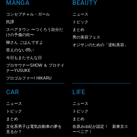
MANGA
BEAUTY
コンセプチャル・ガール
ニュース
民譚
トピック
スペアタウン 〜つくろう自分だ
まとめ
けの予備の街〜
男の美容フェス
柳さん ごはんですよ
オジサンのための「逆転美容」
答えのない問い
今日もまたそんな日
プロサウナーSHOW ＆ プロテイ
ナーYUSUKE
プロゴルファー! HIKARU
CAR
LIFE
ニュース
ニュース
トピック
トピック
まとめ
まとめ
文化系男子は電気自動車の夢を
在原みゆ紀が認定！ 新東京ス
見るか？
ーベニア！