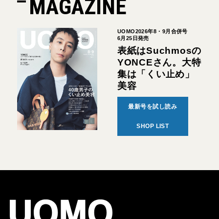
MAGAZINE
UOMO2026年8・9月合併号
6月25日発売
表紙はSuchmosの
YONCEさん。大特
集は「くい止め」
美容
最新号を試し読み
SHOP LIST