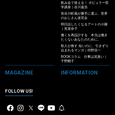
飲み会で使える！ ポピュラー哲
学講座｜谷川嘉浩
長谷川町蔵が勝手に選ぶ、世界
のおじさん迷宮会
明日話したくなるアートの小噺
｜筧菜奈子
働くを再設計する 本当は働き
たくないあなたのために。
歌人が推す 短いのに、引きずり
込まれるマンガ｜枡野浩一
BOOKコラム 仕事は泥臭い｜
千野帽子
MAGAZINE
INFORMATION
FOLLOW US!