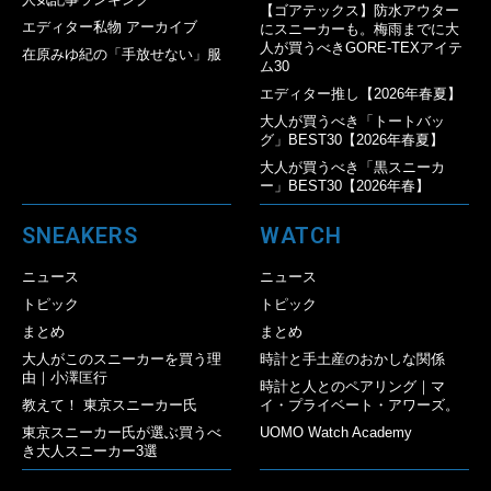
【ゴアテックス】防水アウター
エディター私物 アーカイブ
にスニーカーも。梅雨までに大
人が買うべきGORE-TEXアイテ
在原みゆ紀の「手放せない」服
ム30
エディター推し【2026年春夏】
大人が買うべき「トートバッ
グ」BEST30【2026年春夏】
大人が買うべき「黒スニーカ
ー」BEST30【2026年春】
SNEAKERS
WATCH
ニュース
ニュース
トピック
トピック
まとめ
まとめ
大人がこのスニーカーを買う理
時計と手土産のおかしな関係
由｜小澤匡行
時計と人とのペアリング｜マ
教えて！ 東京スニーカー氏
イ・プライベート・アワーズ。
東京スニーカー氏が選ぶ買うべ
UOMO Watch Academy
き大人スニーカー3選