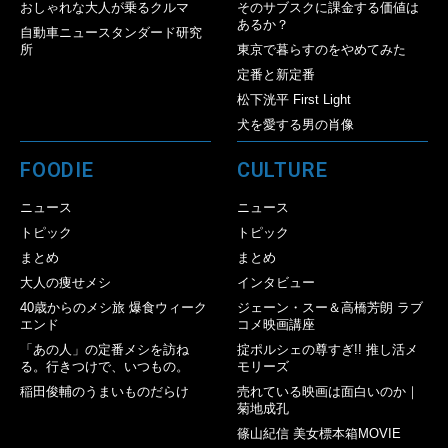
おしゃれな大人が乗るクルマ
そのサブスクに課金する価値は
あるか？
自動車ニュースタンダード研究
所
東京で暮らすのをやめてみた
定番と新定番
松下洸平 First Light
犬を愛する男の肖像
FOODIE
CULTURE
ニュース
ニュース
トピック
トピック
まとめ
まとめ
大人の痩せメシ
インタビュー
40歳からのメシ旅 爆食ウィーク
ジェーン・スー＆高橋芳朗 ラブ
エンド
コメ映画講座
「あの人」の定番メシを訪ね
掟ポルシェの尊すぎ!! 推し活メ
る。行きつけで、いつもの。
モリーズ
稲田俊輔のうまいものだらけ
売れている映画は面白いのか｜
菊地成孔
篠山紀信 美女標本箱MOVIE