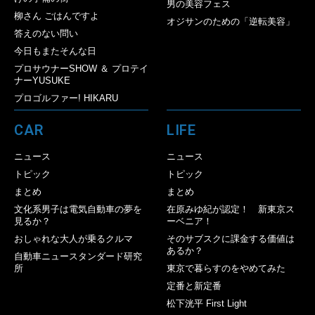
男の美容フェス
柳さん ごはんですよ
オジサンのための「逆転美容」
答えのない問い
今日もまたそんな日
プロサウナーSHOW ＆ プロテイ
ナーYUSUKE
プロゴルファー! HIKARU
CAR
LIFE
ニュース
ニュース
トピック
トピック
まとめ
まとめ
文化系男子は電気自動車の夢を
在原みゆ紀が認定！ 新東京ス
見るか？
ーベニア！
おしゃれな大人が乗るクルマ
そのサブスクに課金する価値は
あるか？
自動車ニュースタンダード研究
所
東京で暮らすのをやめてみた
定番と新定番
松下洸平 First Light