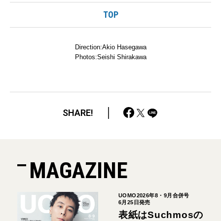
TOP
Direction:Akio Hasegawa
Photos:Seishi Shirakawa
SHARE!
MAGAZINE
UOMO2026年8・9月合併号
6月25日発売
表紙はSuchmosの