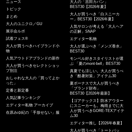
ニュース
大人の「吉田カバン」
BEST30【2026年夏】
トピック
大人が買うべき「白スニーカ
まとめ
ー」BEST30【2026年夏】
大人のユニクロ／GU
人気サロンが考える「大人ヘア
展示会ルポ
の正解」SNAP
試着フェス®︎
エディター私物
大人が買うべきハイブランド小
大人が選ぶべき「メンズ香水」
物
BEST30
人気アウトドアブランドの新作
モンベル好きスタイリストが選
ぶ 「夏のmont-bell」BEST30
大人が買うべきセレクトショッ
プ別注
真夏でも涼しい。大人が買うべ
き「酷暑対策」アイテム30
おしゃれな大人の「買ってよか
った」
夏ボーナスで大人が買うべき
「ブランド財布」
定番と新定番
BEST30【2026年最新】
人気記事ランキング
【ゴアテックス】防水アウター
エディター私物 アーカイブ
にスニーカーも。梅雨までに大
人が買うべきGORE-TEXアイテ
在原みゆ紀の「手放せない」服
ム30
エディター推し【2026年春夏】
大人が買うべき「トートバッ