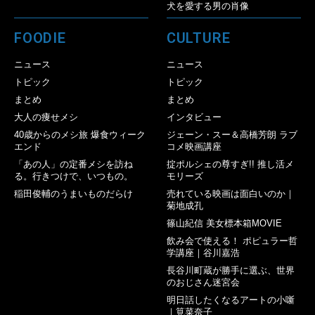
犬を愛する男の肖像
FOODIE
CULTURE
ニュース
ニュース
トピック
トピック
まとめ
まとめ
大人の痩せメシ
インタビュー
40歳からのメシ旅 爆食ウィーク
ジェーン・スー＆高橋芳朗 ラブ
エンド
コメ映画講座
「あの人」の定番メシを訪ね
掟ポルシェの尊すぎ!! 推し活メ
る。行きつけで、いつもの。
モリーズ
稲田俊輔のうまいものだらけ
売れている映画は面白いのか｜
菊地成孔
篠山紀信 美女標本箱MOVIE
飲み会で使える！ ポピュラー哲
学講座｜谷川嘉浩
長谷川町蔵が勝手に選ぶ、世界
のおじさん迷宮会
明日話したくなるアートの小噺
｜筧菜奈子