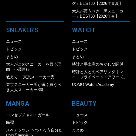
グ」BEST30【2026年春夏】
大人が買うべき「黒スニーカ
ー」BEST30【2026年春】
SNEAKERS
WATCH
ニュース
ニュース
トピック
トピック
まとめ
まとめ
大人がこのスニーカーを買う理
時計と手土産のおかしな関係
由｜小澤匡行
時計と人とのペアリング｜マ
教えて！ 東京スニーカー氏
イ・プライベート・アワーズ。
東京スニーカー氏が選ぶ買うべ
UOMO Watch Academy
き大人スニーカー3選
MANGA
BEAUTY
コンセプチャル・ガール
ニュース
民譚
トピック
スペアタウン 〜つくろう自分だ
まとめ
けの予備の街〜