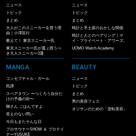
ニュース
ニュース
トピック
トピック
まとめ
まとめ
大人がこのスニーカーを買う理
時計と手土産のおかしな関係
由｜小澤匡行
時計と人とのペアリング｜マ
教えて！ 東京スニーカー氏
イ・プライベート・アワーズ。
東京スニーカー氏が選ぶ買うべ
UOMO Watch Academy
き大人スニーカー3選
MANGA
BEAUTY
コンセプチャル・ガール
ニュース
民譚
トピック
スペアタウン 〜つくろう自分だ
まとめ
けの予備の街〜
男の美容フェス
柳さん ごはんですよ
オジサンのための「逆転美容」
答えのない問い
今日もまたそんな日
プロサウナーSHOW ＆ プロテイ
ナーYUSUKE