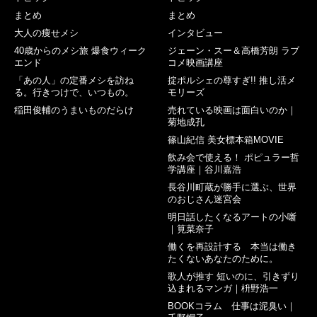
まとめ
まとめ
大人の痩せメシ
インタビュー
40歳からのメシ旅 爆食ウィーク
ジェーン・スー＆高橋芳朗 ラブ
エンド
コメ映画講座
「あの人」の定番メシを訪ね
掟ポルシェの尊すぎ!! 推し活メ
る。行きつけで、いつもの。
モリーズ
稲田俊輔のうまいものだらけ
売れている映画は面白いのか｜
菊地成孔
篠山紀信 美女標本箱MOVIE
飲み会で使える！ ポピュラー哲
学講座｜谷川嘉浩
長谷川町蔵が勝手に選ぶ、世界
のおじさん迷宮会
明日話したくなるアートの小噺
｜筧菜奈子
働くを再設計する 本当は働き
たくないあなたのために。
歌人が推す 短いのに、引きずり
込まれるマンガ｜枡野浩一
BOOKコラム 仕事は泥臭い｜