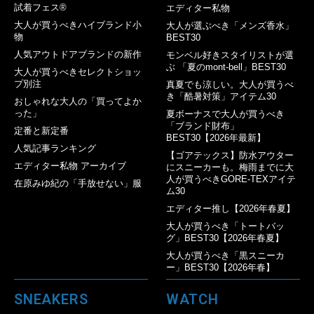
試着フェス®︎
エディター私物
大人が買うべきハイブランド小
大人が選ぶべき「メンズ香水」
物
BEST30
人気アウトドアブランドの新作
モンベル好きスタイリストが選
ぶ 「夏のmont-bell」BEST30
大人が買うべきセレクトショッ
プ別注
真夏でも涼しい。大人が買うべ
き「酷暑対策」アイテム30
おしゃれな大人の「買ってよか
った」
夏ボーナスで大人が買うべき
「ブランド財布」
定番と新定番
BEST30【2026年最新】
人気記事ランキング
【ゴアテックス】防水アウター
エディター私物 アーカイブ
にスニーカーも。梅雨までに大
人が買うべきGORE-TEXアイテ
在原みゆ紀の「手放せない」服
ム30
エディター推し【2026年春夏】
大人が買うべき「トートバッ
グ」BEST30【2026年春夏】
大人が買うべき「黒スニーカ
ー」BEST30【2026年春】
SNEAKERS
WATCH