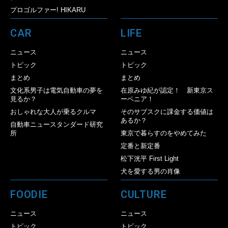
プロゴルファー! HIKARU
CAR
LIFE
ニュース
ニュース
トピック
トピック
まとめ
まとめ
文化系男子は電気自動車の夢を
在原みゆ紀が認定！ 新東京ス
見るか？
ーベニア！
おしゃれな大人が乗るクルマ
そのサブスクに課金する価値は
あるか？
自動車ニュースタンダード研究
所
東京で暮らすのをやめてみた
定番と新定番
松下洸平 First Light
犬を愛する男の肖像
FOODIE
CULTURE
ニュース
ニュース
トピック
トピック