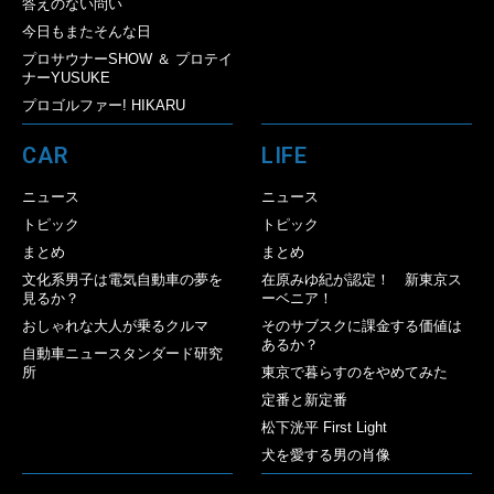
答えのない問い
今日もまたそんな日
プロサウナーSHOW ＆ プロテイ
ナーYUSUKE
プロゴルファー! HIKARU
CAR
LIFE
ニュース
ニュース
トピック
トピック
まとめ
まとめ
文化系男子は電気自動車の夢を
在原みゆ紀が認定！ 新東京ス
見るか？
ーベニア！
おしゃれな大人が乗るクルマ
そのサブスクに課金する価値は
あるか？
自動車ニュースタンダード研究
所
東京で暮らすのをやめてみた
定番と新定番
松下洸平 First Light
犬を愛する男の肖像