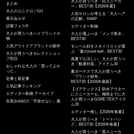
大人が買うべき「白スニーカ
まとめ
ー」BEST30【2026年夏】
大人のユニクロ／GU
人気サロンが考える「大人ヘア
展示会ルポ
の正解」SNAP
試着フェス®︎
エディター私物
大人が買うべきハイブランド小
大人が選ぶべき「メンズ香水」
物
BEST30
人気アウトドアブランドの新作
モンベル好きスタイリストが選
ぶ 「夏のmont-bell」BEST30
大人が買うべきセレクトショッ
プ別注
真夏でも涼しい。大人が買うべ
き「酷暑対策」アイテム30
おしゃれな大人の「買ってよか
った」
夏ボーナスで大人が買うべき
「ブランド財布」
定番と新定番
BEST30【2026年最新】
人気記事ランキング
【ゴアテックス】防水アウター
エディター私物 アーカイブ
にスニーカーも。梅雨までに大
人が買うべきGORE-TEXアイテ
在原みゆ紀の「手放せない」服
ム30
エディター推し【2026年春夏】
大人が買うべき「トートバッ
グ」BEST30【2026年春夏】
大人が買うべき「黒スニーカ