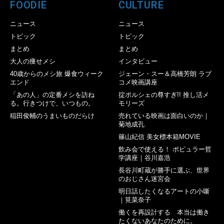
FOODIE
CULTURE
ニュース
ニュース
トピック
トピック
まとめ
まとめ
大人の痩せメシ
インタビュー
40歳からのメシ旅 爆食ウィーク
ジェーン・スー＆高橋芳朗 ラブ
エンド
コメ映画講座
「あの人」の定番メシを訪ね
掟ポルシェの尊すぎ!! 推し活メ
る。行きつけで、いつもの。
モリーズ
稲田俊輔のうまいものだらけ
売れている映画は面白いのか｜
菊地成孔
篠山紀信 美女標本箱MOVIE
飲み会で使える！ ポピュラー哲
学講座｜谷川嘉浩
長谷川町蔵が勝手に選ぶ、世界
のおじさん迷宮会
明日話したくなるアートの小噺
｜筧菜奈子
働くを再設計する 本当は働き
たくないあなたのために。