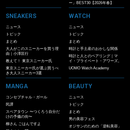
ー」BEST30【2026年春】
SNEAKERS
WATCH
ニュース
ニュース
トピック
トピック
まとめ
まとめ
大人がこのスニーカーを買う理
時計と手土産のおかしな関係
由｜小澤匡行
時計と人とのペアリング｜マ
教えて！ 東京スニーカー氏
イ・プライベート・アワーズ。
東京スニーカー氏が選ぶ買うべ
UOMO Watch Academy
き大人スニーカー3選
MANGA
BEAUTY
コンセプチャル・ガール
ニュース
民譚
トピック
スペアタウン 〜つくろう自分だ
まとめ
けの予備の街〜
男の美容フェス
柳さん ごはんですよ
オジサンのための「逆転美容」