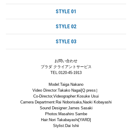
STYLE 01
STYLE 02
STYLE 03
お問い合わせ
プラダ クライアントサービス
TEL:0120-45-1913
Model:Taiga Nakano
Video Director:Takako Nagai[Q press］
Co-Director,Videographer:Kosuke Usui
Camera Department:Rai Noborisaka,Naoki Kobayashi
Sound Designer:James Sasaki
Photos:Masahiro Sambe
Hair:Nori Takabayashi[YARD]
Stylist:Dai Ishii