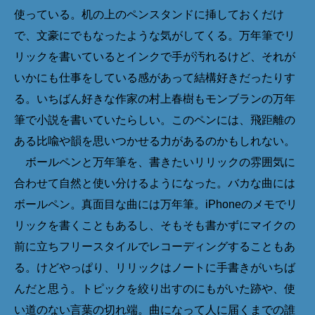
使っている。机の上のペンスタンドに挿しておくだけ
で、文豪にでもなったような気がしてくる。万年筆でリ
リックを書いているとインクで手が汚れるけど、それが
いかにも仕事をしている感があって結構好きだったりす
る。いちばん好きな作家の村上春樹もモンブランの万年
筆で小説を書いていたらしい。このペンには、飛距離の
ある比喩や韻を思いつかせる力があるのかもしれない。
ボールペンと万年筆を、書きたいリリックの雰囲気に
合わせて自然と使い分けるようになった。バカな曲には
ボールペン。真面目な曲には万年筆。iPhoneのメモでリ
リックを書くこともあるし、そもそも書かずにマイクの
前に立ちフリースタイルでレコーディングすることもあ
る。けどやっぱり、リリックはノートに手書きがいちば
んだと思う。トピックを絞り出すのにもがいた跡や、使
い道のない言葉の切れ端。曲になって人に届くまでの誰