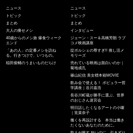
ニュース
ニュース
トピック
トピック
まとめ
まとめ
大人の痩せメシ
インタビュー
40歳からのメシ旅 爆食ウィーク
ジェーン・スー＆高橋芳朗 ラブ
エンド
コメ映画講座
「あの人」の定番メシを訪ね
掟ポルシェの尊すぎ!! 推し活メ
る。行きつけで、いつもの。
モリーズ
稲田俊輔のうまいものだらけ
売れている映画は面白いのか｜
菊地成孔
篠山紀信 美女標本箱MOVIE
飲み会で使える！ ポピュラー哲
学講座｜谷川嘉浩
長谷川町蔵が勝手に選ぶ、世界
のおじさん迷宮会
明日話したくなるアートの小噺
｜筧菜奈子
働くを再設計する 本当は働き
たくないあなたのために。
歌人が推す 短いのに、引きずり