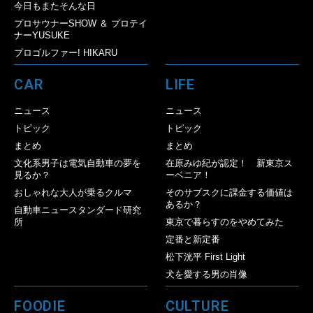
今日もまたそんな日
プロサウナーSHOW ＆ プロテイ
ナーYUSUKE
プロゴルファー! HIKARU
CAR
LIFE
ニュース
ニュース
トピック
トピック
まとめ
まとめ
文化系男子は電気自動車の夢を
在原みゆ紀が認定！ 新東京ス
見るか？
ーベニア！
おしゃれな大人が乗るクルマ
そのサブスクに課金する価値は
あるか？
自動車ニュースタンダード研究
所
東京で暮らすのをやめてみた
定番と新定番
松下洸平 First Light
犬を愛する男の肖像
FOODIE
CULTURE