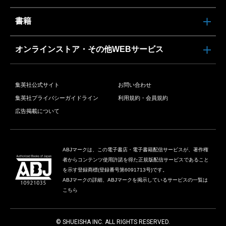
書籍
オンラインストア・その他WEBサービス
集英社公式サイト
お問い合わせ
集英社プライバシーガイドライン
利用規約・会員規約
広告掲載について
ABJマークは、この電子書店・電子書籍配信サービスが、著作権
者からコンテンツ使用許諾を得た正規版配信サービスであること
を示す登録商標(登録番号第6091713号)です。
ABJマークの詳細、ABJマークを掲示しているサービスの一覧は
こちら
© SHUEISHA INC. ALL RIGHTS RESERVED.