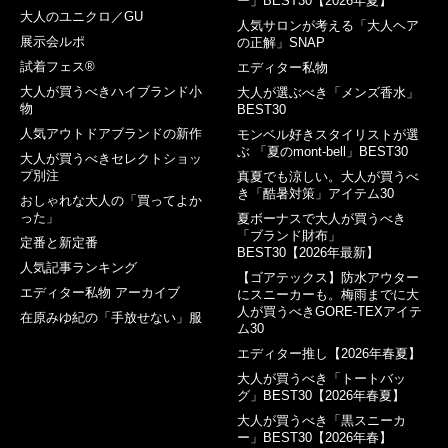
ー」BEST30【2026年夏】
大人のユニクロ／GU
人気サロンが考える「大人ヘア
展示会ルポ
の正解」SNAP
試着フェス®︎
エディター私物
大人が買うべきハイブランド小
大人が選ぶべき「メンズ香水」
物
BEST30
人気アウトドアブランドの新作
モンベル好きスタイリストが選
ぶ 「夏のmont-bell」BEST30
大人が買うべきセレクトショッ
プ別注
真夏でも涼しい。大人が買うべ
き「酷暑対策」アイテム30
おしゃれな大人の「買ってよか
った」
夏ボーナスで大人が買うべき
「ブランド財布」
定番と新定番
BEST30【2026年最新】
人気記事ランキング
【ゴアテックス】防水アウター
エディター私物 アーカイブ
にスニーカーも。梅雨までに大
人が買うべきGORE-TEXアイテ
在原みゆ紀の「手放せない」服
ム30
エディター推し【2026年春夏】
大人が買うべき「トートバッ
グ」BEST30【2026年春夏】
大人が買うべき「黒スニーカ
ー」BEST30【2026年春】