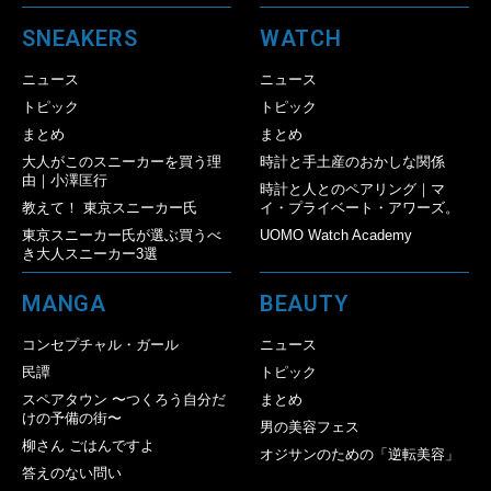
SNEAKERS
WATCH
ニュース
ニュース
トピック
トピック
まとめ
まとめ
大人がこのスニーカーを買う理
時計と手土産のおかしな関係
由｜小澤匡行
時計と人とのペアリング｜マ
教えて！ 東京スニーカー氏
イ・プライベート・アワーズ。
東京スニーカー氏が選ぶ買うべ
UOMO Watch Academy
き大人スニーカー3選
MANGA
BEAUTY
コンセプチャル・ガール
ニュース
民譚
トピック
スペアタウン 〜つくろう自分だ
まとめ
けの予備の街〜
男の美容フェス
柳さん ごはんですよ
オジサンのための「逆転美容」
答えのない問い