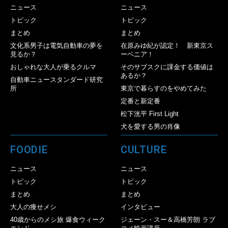
ニュース
ニュース
トピック
トピック
まとめ
まとめ
文化系男子は電気自動車の夢を
在原みゆ紀が認定！ 新東京ス
見るか？
ーベニア！
おしゃれな大人が乗るクルマ
そのサブスクに課金する価値は
あるか？
自動車ニュースタンダード研究
所
東京で暮らすのをやめてみた
定番と新定番
松下洸平 First Light
犬を愛する男の肖像
FOODIE
CULTURE
ニュース
ニュース
トピック
トピック
まとめ
まとめ
大人の痩せメシ
インタビュー
40歳からのメシ旅 爆食ウィーク
ジェーン・スー＆高橋芳朗 ラブ