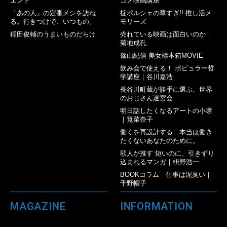
エンド
コメ映画講座
「あの人」の定番メシを訪ね
掟ポルシェの尊すぎ!! 推し活メ
る。行きつけで、いつもの。
モリーズ
稲田俊輔のうまいものだらけ
売れている映画は面白いのか｜
菊地成孔
篠山紀信 美女標本箱MOVIE
飲み会で使える！ ポピュラー哲
学講座｜谷川嘉浩
長谷川町蔵が勝手に選ぶ、世界
のおじさん迷宮会
明日話したくなるアートの小噺
｜筧菜奈子
働くを再設計する 本当は働き
たくないあなたのために。
歌人が推す 短いのに、引きずり
込まれるマンガ｜枡野浩一
BOOKコラム 仕事は泥臭い｜
千野帽子
MAGAZINE
INFORMATION