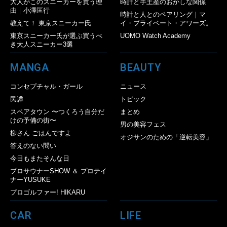
大人がこのスニーカーを買う理
時計と手土産のおかしな関係
由｜小澤匡行
時計と人とのペアリング｜マ
教えて！ 東京スニーカー氏
イ・プライベート・アワーズ。
東京スニーカー氏が選ぶ買うべ
UOMO Watch Academy
き大人スニーカー3選
MANGA
BEAUTY
コンセプチャル・ガール
ニュース
民譚
トピック
スペアタウン 〜つくろう自分だ
まとめ
けの予備の街〜
男の美容フェス
柳さん ごはんですよ
オジサンのための「逆転美容」
答えのない問い
今日もまたそんな日
プロサウナーSHOW ＆ プロテイ
ナーYUSUKE
プロゴルファー! HIKARU
CAR
LIFE