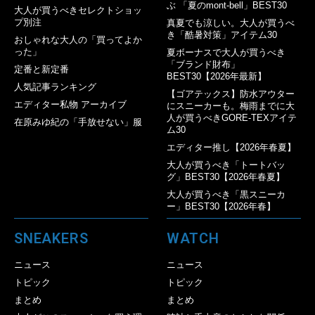
ぶ 「夏のmont-bell」BEST30
大人が買うべきセレクトショッ
プ別注
真夏でも涼しい。大人が買うべ
き「酷暑対策」アイテム30
おしゃれな大人の「買ってよか
った」
夏ボーナスで大人が買うべき
「ブランド財布」
定番と新定番
BEST30【2026年最新】
人気記事ランキング
【ゴアテックス】防水アウター
エディター私物 アーカイブ
にスニーカーも。梅雨までに大
人が買うべきGORE-TEXアイテ
在原みゆ紀の「手放せない」服
ム30
エディター推し【2026年春夏】
大人が買うべき「トートバッ
グ」BEST30【2026年春夏】
大人が買うべき「黒スニーカ
ー」BEST30【2026年春】
SNEAKERS
WATCH
ニュース
ニュース
トピック
トピック
まとめ
まとめ