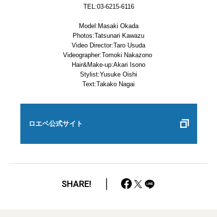
TEL:03-6215-6116
Model:Masaki Okada
Photos:Tatsunari Kawazu
Video Director:Taro Usuda
Videographer:Tomoki Nakazono
Hair&Make-up:Akari Isono
Stylist:Yusuke Oishi
Text:Takako Nagai
ロエベ公式サイト
SHARE!