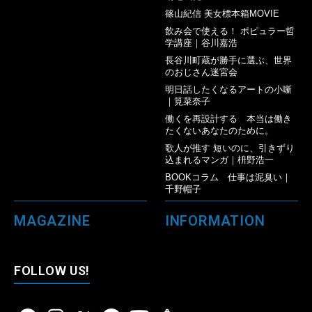
篠山紀信 美女標本箱MOVIE
飲み会で使える！ ポピュラー哲
学講座｜谷川嘉浩
長谷川町蔵が勝手に選ぶ、世界
のおじさん迷宮会
明日話したくなるアートの小噺
｜筧菜奈子
働くを再設計する 本当は働き
たくないあなたのために。
歌人が推す 短いのに、引きずり
込まれるマンガ｜枡野浩一
BOOKコラム 仕事は泥臭い｜
千野帽子
MAGAZINE
INFORMATION
FOLLOW US!