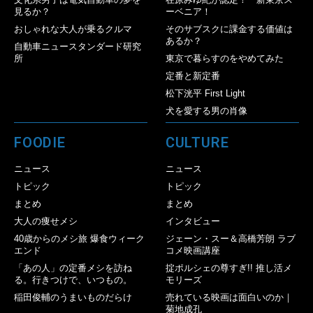
見るか？
ーベニア！
おしゃれな大人が乗るクルマ
そのサブスクに課金する価値は
あるか？
自動車ニュースタンダード研究
所
東京で暮らすのをやめてみた
定番と新定番
松下洸平 First Light
犬を愛する男の肖像
FOODIE
CULTURE
ニュース
ニュース
トピック
トピック
まとめ
まとめ
大人の痩せメシ
インタビュー
40歳からのメシ旅 爆食ウィーク
ジェーン・スー＆高橋芳朗 ラブ
エンド
コメ映画講座
「あの人」の定番メシを訪ね
掟ポルシェの尊すぎ!! 推し活メ
る。行きつけで、いつもの。
モリーズ
稲田俊輔のうまいものだらけ
売れている映画は面白いのか｜
菊地成孔