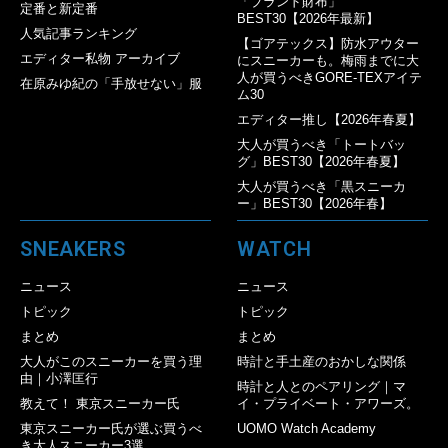
「ブランド財布」
定番と新定番
BEST30【2026年最新】
人気記事ランキング
【ゴアテックス】防水アウター
エディター私物 アーカイブ
にスニーカーも。梅雨までに大
人が買うべきGORE-TEXアイテ
在原みゆ紀の「手放せない」服
ム30
エディター推し【2026年春夏】
大人が買うべき「トートバッ
グ」BEST30【2026年春夏】
大人が買うべき「黒スニーカ
ー」BEST30【2026年春】
SNEAKERS
WATCH
ニュース
ニュース
トピック
トピック
まとめ
まとめ
大人がこのスニーカーを買う理
時計と手土産のおかしな関係
由｜小澤匡行
時計と人とのペアリング｜マ
教えて！ 東京スニーカー氏
イ・プライベート・アワーズ。
東京スニーカー氏が選ぶ買うべ
UOMO Watch Academy
き大人スニーカー3選