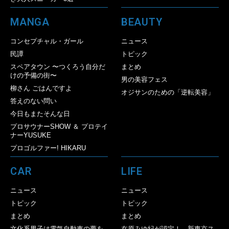
MANGA
BEAUTY
コンセプチャル・ガール
ニュース
民譚
トピック
スペアタウン 〜つくろう自分だ
まとめ
けの予備の街〜
男の美容フェス
柳さん ごはんですよ
オジサンのための「逆転美容」
答えのない問い
今日もまたそんな日
プロサウナーSHOW ＆ プロテイ
ナーYUSUKE
プロゴルファー! HIKARU
CAR
LIFE
ニュース
ニュース
トピック
トピック
まとめ
まとめ
文化系男子は電気自動車の夢を
在原みゆ紀が認定！ 新東京ス