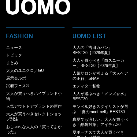
FASHION
UOMO LIST
ニュース
大人の「吉田カバン」
BEST30【2026年夏】
トピック
大人が買うべき「白スニーカ
まとめ
ー」BEST30【2026年夏】
大人のユニクロ／GU
人気サロンが考える「大人ヘア
展示会ルポ
の正解」SNAP
試着フェス®︎
エディター私物
大人が買うべきハイブランド小
大人が選ぶべき「メンズ香水」
物
BEST30
人気アウトドアブランドの新作
モンベル好きスタイリストが選
ぶ 「夏のmont-bell」BEST30
大人が買うべきセレクトショッ
プ別注
真夏でも涼しい。大人が買うべ
き「酷暑対策」アイテム30
おしゃれな大人の「買ってよか
った」
夏ボーナスで大人が買うべき