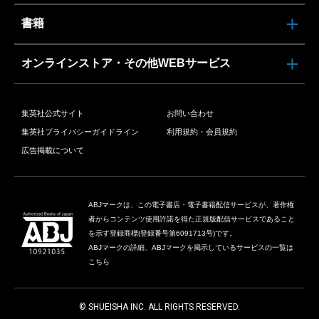
書籍
オンラインストア・その他WEBサービス
集英社公式サイト
お問い合わせ
集英社プライバシーガイドライン
利用規約・会員規約
広告掲載について
ABJマークは、この電子書店・電子書籍配信サービスが、著作権
者からコンテンツ使用許諾を得た正規版配信サービスであること
を示す登録商標(登録番号第6091713号)です。
ABJマークの詳細、ABJマークを掲示しているサービスの一覧は
こちら
© SHUEISHA INC. ALL RIGHTS RESERVED.