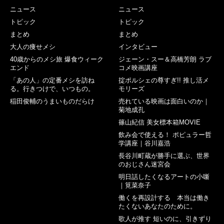
ニュース
ニュース
トピック
トピック
まとめ
まとめ
大人の痩せメシ
インタビュー
40歳からのメシ旅 爆食ウィーク
ジェーン・スー＆高橋芳朗 ラブ
エンド
コメ映画講座
「あの人」の定番メシを訪ね
掟ポルシェの尊すぎ!! 推し活メ
る。行きつけで、いつもの。
モリーズ
稲田俊輔のうまいものだらけ
売れている映画は面白いのか｜
菊地成孔
篠山紀信 美女標本箱MOVIE
飲み会で使える！ ポピュラー哲
学講座｜谷川嘉浩
長谷川町蔵が勝手に選ぶ、世界
のおじさん迷宮会
明日話したくなるアートの小噺
｜筧菜奈子
働くを再設計する 本当は働き
たくないあなたのために。
歌人が推す 短いのに、引きずり