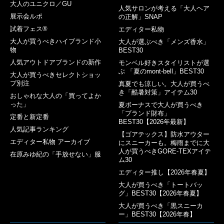
大人のユニクロ／GU
人気サロンが考える「大人ヘア
展示会ルポ
の正解」SNAP
試着フェス®︎
エディター私物
大人が買うべきハイブランド小
大人が選ぶべき「メンズ香水」
物
BEST30
人気アウトドアブランドの新作
モンベル好きスタイリストが選
ぶ 「夏のmont-bell」BEST30
大人が買うべきセレクトショッ
プ別注
真夏でも涼しい。大人が買うべ
き「酷暑対策」アイテム30
おしゃれな大人の「買ってよか
った」
夏ボーナスで大人が買うべき
「ブランド財布」
定番と新定番
BEST30【2026年最新】
人気記事ランキング
【ゴアテックス】防水アウター
エディター私物 アーカイブ
にスニーカーも。梅雨までに大
人が買うべきGORE-TEXアイテ
在原みゆ紀の「手放せない」服
ム30
エディター推し【2026年春夏】
大人が買うべき「トートバッ
グ」BEST30【2026年春夏】
大人が買うべき「黒スニーカ
ー」BEST30【2026年春】