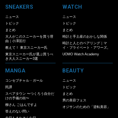
SNEAKERS
WATCH
ニュース
ニュース
トピック
トピック
まとめ
まとめ
大人がこのスニーカーを買う理
時計と手土産のおかしな関係
由｜小澤匡行
時計と人とのペアリング｜マ
教えて！ 東京スニーカー氏
イ・プライベート・アワーズ。
東京スニーカー氏が選ぶ買うべ
UOMO Watch Academy
き大人スニーカー3選
MANGA
BEAUTY
コンセプチャル・ガール
ニュース
民譚
トピック
スペアタウン 〜つくろう自分だ
まとめ
けの予備の街〜
男の美容フェス
柳さん ごはんですよ
オジサンのための「逆転美容」
答えのない問い
今日もまたそんな日