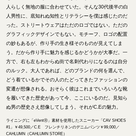
人らしく無地の服に合わせていた。そんな30代後半の白
人男性に、底知れぬ知性とリテラシーを僕は感じたのだ
った。ストリートウェアはただのロゴではない。ただの
グラフィックデザインでもない。モチーフ、ロゴの配置
の妙もあるが、作り手の生き様そのものが見えてしま
う。だから作り手に魅力を感じるかどうかが大事だ。一
方で、右も左もわからぬ街で名刺代わりになるのは自分
のルック。大人であれば、どのブランドの何を選んで、
どう着ているかでその人のたどってきたファッションの
変遷が想像される。おそらく彼はこれまでいろいろな靴
を履いてきた歴史があって今、ここにいるのだ。見知ら
ぬ男の歴史さえ想像してしまう。それがC.Eの魅力。
ライニングに「eVentⓇ」素材を使用したスニーカー「CAV SHOES
#1」￥49,500／C.E フレンチリネンのデニムパンツ￥99,000／
CAHLUMN（CAHLUMN STORE）