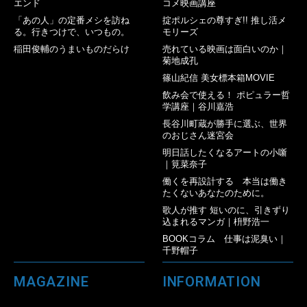
エンド
コメ映画講座
「あの人」の定番メシを訪ね
掟ポルシェの尊すぎ!! 推し活メ
る。行きつけで、いつもの。
モリーズ
稲田俊輔のうまいものだらけ
売れている映画は面白いのか｜
菊地成孔
篠山紀信 美女標本箱MOVIE
飲み会で使える！ ポピュラー哲
学講座｜谷川嘉浩
長谷川町蔵が勝手に選ぶ、世界
のおじさん迷宮会
明日話したくなるアートの小噺
｜筧菜奈子
働くを再設計する 本当は働き
たくないあなたのために。
歌人が推す 短いのに、引きずり
込まれるマンガ｜枡野浩一
BOOKコラム 仕事は泥臭い｜
千野帽子
MAGAZINE
INFORMATION