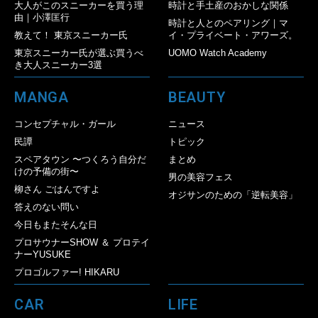
大人がこのスニーカーを買う理
時計と手土産のおかしな関係
由｜小澤匡行
時計と人とのペアリング｜マ
教えて！ 東京スニーカー氏
イ・プライベート・アワーズ。
東京スニーカー氏が選ぶ買うべ
UOMO Watch Academy
き大人スニーカー3選
MANGA
BEAUTY
コンセプチャル・ガール
ニュース
民譚
トピック
スペアタウン 〜つくろう自分だ
まとめ
けの予備の街〜
男の美容フェス
柳さん ごはんですよ
オジサンのための「逆転美容」
答えのない問い
今日もまたそんな日
プロサウナーSHOW ＆ プロテイ
ナーYUSUKE
プロゴルファー! HIKARU
CAR
LIFE