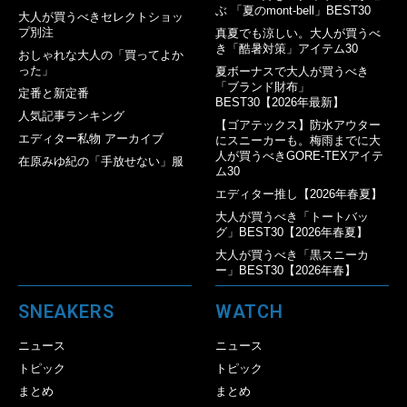
ぶ 「夏のmont-bell」BEST30
大人が買うべきセレクトショッ
プ別注
真夏でも涼しい。大人が買うべ
き「酷暑対策」アイテム30
おしゃれな大人の「買ってよか
った」
夏ボーナスで大人が買うべき
「ブランド財布」
定番と新定番
BEST30【2026年最新】
人気記事ランキング
【ゴアテックス】防水アウター
エディター私物 アーカイブ
にスニーカーも。梅雨までに大
人が買うべきGORE-TEXアイテ
在原みゆ紀の「手放せない」服
ム30
エディター推し【2026年春夏】
大人が買うべき「トートバッ
グ」BEST30【2026年春夏】
大人が買うべき「黒スニーカ
ー」BEST30【2026年春】
SNEAKERS
WATCH
ニュース
ニュース
トピック
トピック
まとめ
まとめ