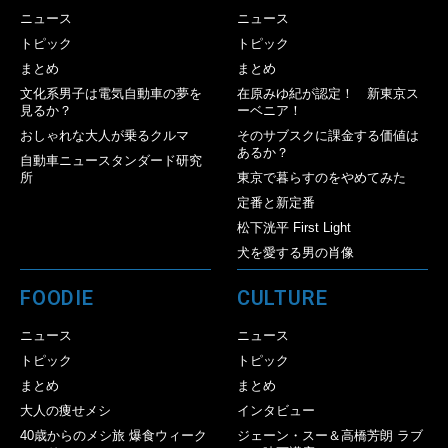
ニュース
ニュース
トピック
トピック
まとめ
まとめ
文化系男子は電気自動車の夢を
在原みゆ紀が認定！ 新東京ス
見るか？
ーベニア！
おしゃれな大人が乗るクルマ
そのサブスクに課金する価値は
あるか？
自動車ニュースタンダード研究
所
東京で暮らすのをやめてみた
定番と新定番
松下洸平 First Light
犬を愛する男の肖像
FOODIE
CULTURE
ニュース
ニュース
トピック
トピック
まとめ
まとめ
大人の痩せメシ
インタビュー
40歳からのメシ旅 爆食ウィーク
ジェーン・スー＆高橋芳朗 ラブ