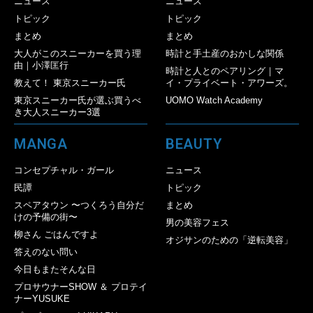
ニュース
ニュース
トピック
トピック
まとめ
まとめ
大人がこのスニーカーを買う理
時計と手土産のおかしな関係
由｜小澤匡行
時計と人とのペアリング｜マ
教えて！ 東京スニーカー氏
イ・プライベート・アワーズ。
東京スニーカー氏が選ぶ買うべ
UOMO Watch Academy
き大人スニーカー3選
MANGA
BEAUTY
コンセプチャル・ガール
ニュース
民譚
トピック
スペアタウン 〜つくろう自分だ
まとめ
けの予備の街〜
男の美容フェス
柳さん ごはんですよ
オジサンのための「逆転美容」
答えのない問い
今日もまたそんな日
プロサウナーSHOW ＆ プロテイ
ナーYUSUKE