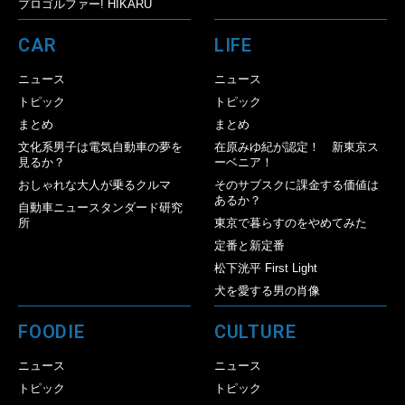
プロゴルファー! HIKARU
CAR
LIFE
ニュース
ニュース
トピック
トピック
まとめ
まとめ
文化系男子は電気自動車の夢を
在原みゆ紀が認定！ 新東京ス
見るか？
ーベニア！
おしゃれな大人が乗るクルマ
そのサブスクに課金する価値は
あるか？
自動車ニュースタンダード研究
所
東京で暮らすのをやめてみた
定番と新定番
松下洸平 First Light
犬を愛する男の肖像
FOODIE
CULTURE
ニュース
ニュース
トピック
トピック