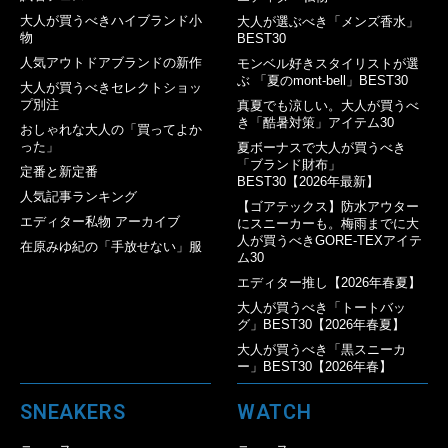
大人が買うべきハイブランド小
大人が選ぶべき「メンズ香水」
物
BEST30
人気アウトドアブランドの新作
モンベル好きスタイリストが選
ぶ 「夏のmont-bell」BEST30
大人が買うべきセレクトショッ
プ別注
真夏でも涼しい。大人が買うべ
き「酷暑対策」アイテム30
おしゃれな大人の「買ってよか
った」
夏ボーナスで大人が買うべき
「ブランド財布」
定番と新定番
BEST30【2026年最新】
人気記事ランキング
【ゴアテックス】防水アウター
エディター私物 アーカイブ
にスニーカーも。梅雨までに大
人が買うべきGORE-TEXアイテ
在原みゆ紀の「手放せない」服
ム30
エディター推し【2026年春夏】
大人が買うべき「トートバッ
グ」BEST30【2026年春夏】
大人が買うべき「黒スニーカ
ー」BEST30【2026年春】
SNEAKERS
WATCH