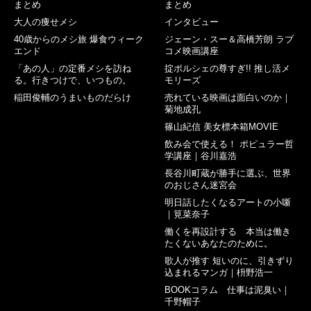
まとめ
まとめ
大人の痩せメシ
インタビュー
40歳からのメシ旅 爆食ウィーク
ジェーン・スー＆高橋芳朗 ラブ
エンド
コメ映画講座
「あの人」の定番メシを訪ね
掟ポルシェの尊すぎ!! 推し活メ
る。行きつけで、いつもの。
モリーズ
稲田俊輔のうまいものだらけ
売れている映画は面白いのか｜
菊地成孔
篠山紀信 美女標本箱MOVIE
飲み会で使える！ ポピュラー哲
学講座｜谷川嘉浩
長谷川町蔵が勝手に選ぶ、世界
のおじさん迷宮会
明日話したくなるアートの小噺
｜筧菜奈子
働くを再設計する 本当は働き
たくないあなたのために。
歌人が推す 短いのに、引きずり
込まれるマンガ｜枡野浩一
BOOKコラム 仕事は泥臭い｜
千野帽子