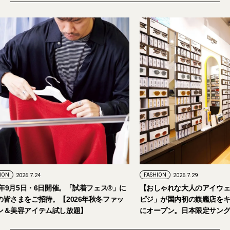
PR
FASHION
2026.7.29
。「試着フェス®︎」に
【おしゃれな大人のアイウェア】パリ発「イジ
026年秋冬ファッ
ピジ」が国内初の旗艦店をキャットストリート
放題】
にオープン。日本限定サングラスも登場