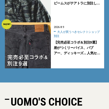
ビームスがテアトラに別注した
シャツ＆パンツを狙い撃ち！
2026.8.9
大人が買うべきセレクトショップ
別注
【完売必至コラボ＆別注9選】
差がつくリーバイス、バブ
アー、ディッキーズ... 人気セレ
クトショップの自信作をチェッ
ク！
UOMO'S CHOICE