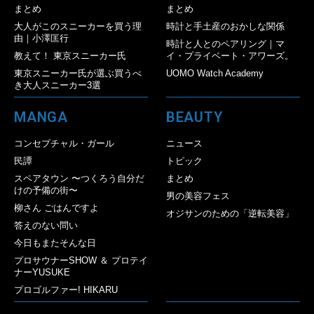
まとめ
まとめ
大人がこのスニーカーを買う理
時計と手土産のおかしな関係
由｜小澤匡行
時計と人とのペアリング｜マ
教えて！ 東京スニーカー氏
イ・プライベート・アワーズ。
東京スニーカー氏が選ぶ買うべ
UOMO Watch Academy
き大人スニーカー3選
MANGA
BEAUTY
コンセプチャル・ガール
ニュース
民譚
トピック
スペアタウン 〜つくろう自分だ
まとめ
けの予備の街〜
男の美容フェス
柳さん ごはんですよ
オジサンのための「逆転美容」
答えのない問い
今日もまたそんな日
プロサウナーSHOW ＆ プロテイ
ナーYUSUKE
プロゴルファー! HIKARU