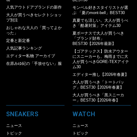
人気アウトドアブランドの新作
モンベル好きスタイリストが選
ぶ 「夏のmont-bell」BEST30
大人が買うべきセレクトショッ
プ別注
真夏でも涼しい。大人が買うべ
き「酷暑対策」アイテム30
おしゃれな大人の「買ってよか
った」
夏ボーナスで大人が買うべき
「ブランド財布」
定番と新定番
BEST30【2026年最新】
人気記事ランキング
【ゴアテックス】防水アウター
エディター私物 アーカイブ
にスニーカーも。梅雨までに大
人が買うべきGORE-TEXアイテ
在原みゆ紀の「手放せない」服
ム30
エディター推し【2026年春夏】
大人が買うべき「トートバッ
グ」BEST30【2026年春夏】
大人が買うべき「黒スニーカ
ー」BEST30【2026年春】
SNEAKERS
WATCH
ニュース
ニュース
トピック
トピック