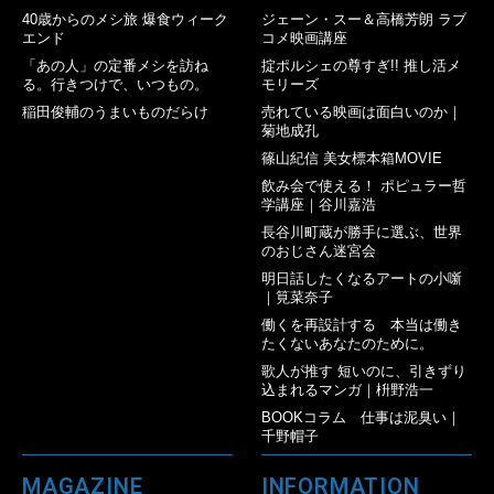
40歳からのメシ旅 爆食ウィーク
ジェーン・スー＆高橋芳朗 ラブ
エンド
コメ映画講座
「あの人」の定番メシを訪ね
掟ポルシェの尊すぎ!! 推し活メ
る。行きつけで、いつもの。
モリーズ
稲田俊輔のうまいものだらけ
売れている映画は面白いのか｜
菊地成孔
篠山紀信 美女標本箱MOVIE
飲み会で使える！ ポピュラー哲
学講座｜谷川嘉浩
長谷川町蔵が勝手に選ぶ、世界
のおじさん迷宮会
明日話したくなるアートの小噺
｜筧菜奈子
働くを再設計する 本当は働き
たくないあなたのために。
歌人が推す 短いのに、引きずり
込まれるマンガ｜枡野浩一
BOOKコラム 仕事は泥臭い｜
千野帽子
MAGAZINE
INFORMATION