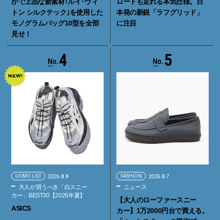
かで上品な新素材｢ルイ･ヴィ
ロードも走れる本気仕様。日
トン シルクテック｣を使用した
本発の新鋭「ラフグリッド」
モノグラムバッグ10型を全部
に注目
見せ！
4
5
UOMO LIST
2026.8.8
FASHION
2026.8.7
大人が買うべき「白スニー
ニュース
カー」BEST30【2026年夏】
【大人のローファースニー
ASICS
カー】1万2000円台で買える。