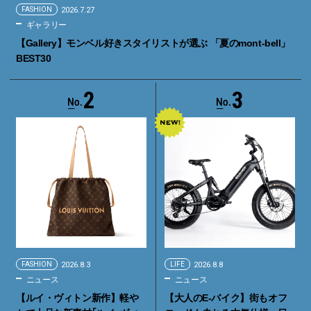
FASHION
2026.7.27
ギャラリー
【Gallery】モンベル好きスタイリストが選ぶ 「夏のmont-bell」
BEST30
2
3
FASHION
2026.8.3
LIFE
2026.8.8
ニュース
ニュース
【ルイ・ヴィトン新作】軽や
【大人のE-バイク】街もオフ