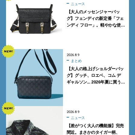
ニュース
【大人のメッセンジャーバッ
グ】フェンディの新定番「フェ
ンディ フロー」。軽やかな使い
心地と美しい佇まいを両立
【FENDI】
2026.8.9
まとめ
【大人の格上げショルダーバッ
グ】グッチ、ロエベ、コム デ
ギャルソン... 2026年夏に買うべ
き新作5選
2026.8.9
ニュース
【差がつく大人の機能服】完売
間近。まさかのタイガー柄、