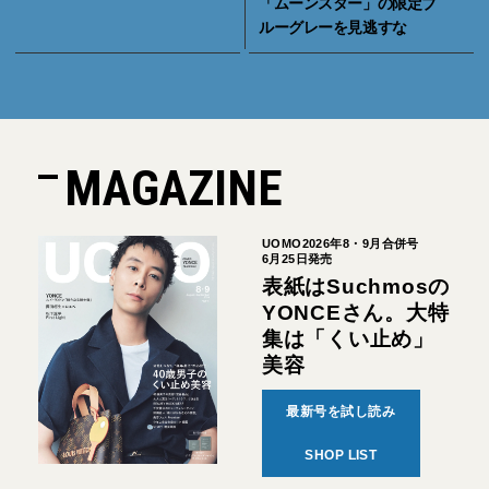
「ムーンスター」の限定ブ
ルーグレーを見逃すな
MAGAZINE
UOMO2026年8・9月合併号
6月25日発売
表紙はSuchmosの
YONCEさん。大特
集は「くい止め」
美容
最新号を試し読み
SHOP LIST