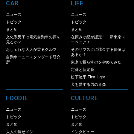
CAR
LIFE
ニュース
ニュース
トピック
トピック
まとめ
まとめ
文化系男子は電気自動車の夢を
在原みゆ紀が認定！ 新東京ス
見るか？
ーベニア！
おしゃれな大人が乗るクルマ
そのサブスクに課金する価値は
あるか？
自動車ニュースタンダード研究
所
東京で暮らすのをやめてみた
定番と新定番
松下洸平 First Light
犬を愛する男の肖像
FOODIE
CULTURE
ニュース
ニュース
トピック
トピック
まとめ
まとめ
大人の痩せメシ
インタビュー