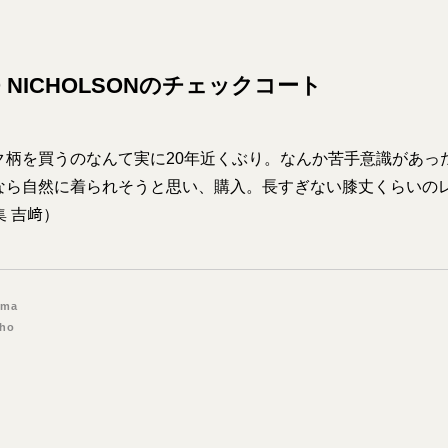
IO NICHOLSONのチェックコート
ク柄を買うのなんて実に20年近くぶり。なんか苦手意識があっ
なら自然に着られそうと思い、購入。長すぎない膝丈くらいの
集 吉﨑）
ima
Sho