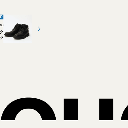
R
.03
ク
ツ