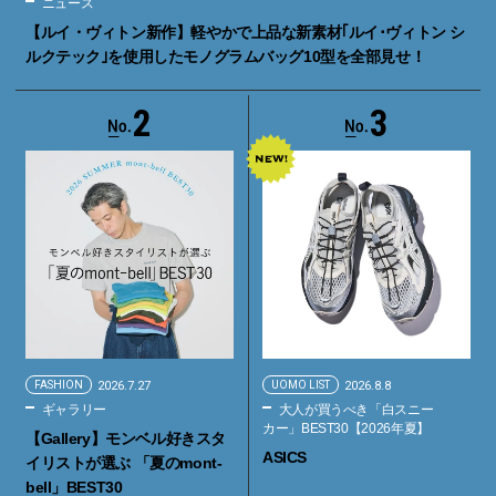
ニュース
【ルイ・ヴィトン新作】軽やかで上品な新素材｢ルイ･ヴィトン シ
ルクテック｣を使用したモノグラムバッグ10型を全部見せ！
2
3
FASHION
2026.7.27
UOMO LIST
2026.8.8
ギャラリー
大人が買うべき「白スニー
カー」BEST30【2026年夏】
【Gallery】モンベル好きスタ
ASICS
イリストが選ぶ 「夏のmont-
bell」BEST30