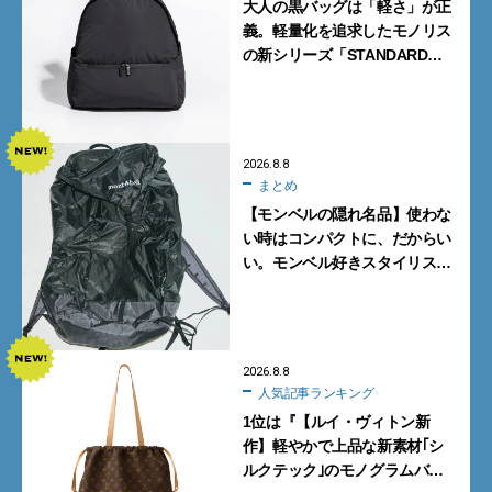
大人の黒バッグは「軽さ」が正
義。軽量化を追求したモノリス
の新シリーズ「STANDARD
Neutral」が快適すぎる！
2026.8.8
まとめ
【モンベルの隠れ名品】使わな
い時はコンパクトに、だからい
い。モンベル好きスタイリスト
がすすめる「たためるバッグ」
4選
2026.8.8
人気記事ランキング
1位は『【ルイ・ヴィトン新
作】軽やかで上品な新素材｢シ
ルクテック｣のモノグラムバッ