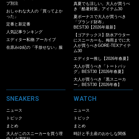
プ別注
真夏でも涼しい。大人が買うべ
き「酷暑対策」アイテム30
おしゃれな大人の「買ってよか
った」
夏ボーナスで大人が買うべき
「ブランド財布」
定番と新定番
BEST30【2026年最新】
人気記事ランキング
【ゴアテックス】防水アウター
エディター私物 アーカイブ
にスニーカーも。梅雨までに大
人が買うべきGORE-TEXアイテ
在原みゆ紀の「手放せない」服
ム30
エディター推し【2026年春夏】
大人が買うべき「トートバッ
グ」BEST30【2026年春夏】
大人が買うべき「黒スニーカ
ー」BEST30【2026年春】
SNEAKERS
WATCH
ニュース
ニュース
トピック
トピック
まとめ
まとめ
大人がこのスニーカーを買う理
時計と手土産のおかしな関係
由｜小澤匡行