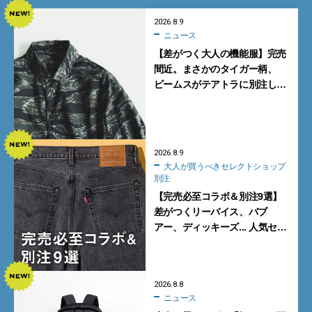
2026.8.9
ニュース
【差がつく大人の機能服】完売
間近。まさかのタイガー柄、
ビームスがテアトラに別注した
シャツ＆パンツを狙い撃ち！
2026.8.9
大人が買うべきセレクトショップ
別注
【完売必至コラボ＆別注9選】
差がつくリーバイス、バブ
アー、ディッキーズ... 人気セレ
クトショップの自信作をチェッ
ク！
2026.8.8
ニュース