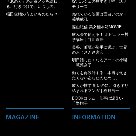
「あの人」の定番メシを訪ね
掟ポルシェの尊すぎ!! 推し活メ
る。行きつけで、いつもの。
モリーズ
稲田俊輔のうまいものだらけ
売れている映画は面白いのか｜
菊地成孔
篠山紀信 美女標本箱MOVIE
飲み会で使える！ ポピュラー哲
学講座｜谷川嘉浩
長谷川町蔵が勝手に選ぶ、世界
のおじさん迷宮会
明日話したくなるアートの小噺
｜筧菜奈子
働くを再設計する 本当は働き
たくないあなたのために。
歌人が推す 短いのに、引きずり
込まれるマンガ｜枡野浩一
BOOKコラム 仕事は泥臭い｜
千野帽子
MAGAZINE
INFORMATION