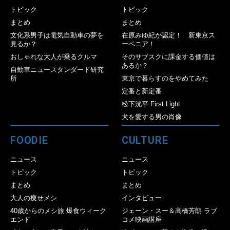
トピック
トピック
まとめ
まとめ
文化系男子は電気自動車の夢を
在原みゆ紀が認定！ 新東京ス
見るか？
ーベニア！
おしゃれな大人が乗るクルマ
そのサブスクに課金する価値は
あるか？
自動車ニュースタンダード研究
所
東京で暮らすのをやめてみた
定番と新定番
松下洸平 First Light
犬を愛する男の肖像
FOODIE
CULTURE
ニュース
ニュース
トピック
トピック
まとめ
まとめ
大人の痩せメシ
インタビュー
40歳からのメシ旅 爆食ウィーク
ジェーン・スー＆高橋芳朗 ラブ
エンド
コメ映画講座