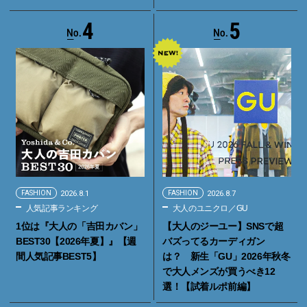
4
5
FASHION
2026.8.1
FASHION
2026.8.7
人気記事ランキング
大人のユニクロ／GU
1位は『大人の「吉田カバン」
【大人のジーユー】SNSで超
BEST30【2026年夏】』【週
バズってるカーディガン
間人気記事BEST5】
は？ 新生「GU」2026年秋冬
で大人メンズが買うべき12
選！【試着ルポ前編】