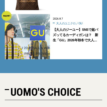
グ10型を全部見せ』【週間人気
記事BEST5】
2026.8.7
大人のユニクロ／GU
【大人のジーユー】SNSで超バ
ズってるカーディガンは？ 新
生「GU」2026年秋冬で大人メ
ンズが買うべき12選！【試着ル
ポ前編】
UOMO'S CHOICE