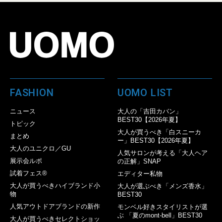
FASHION
UOMO LIST
ニュース
大人の「吉田カバン」
BEST30【2026年夏】
トピック
大人が買うべき「白スニーカ
まとめ
ー」BEST30【2026年夏】
大人のユニクロ／GU
人気サロンが考える「大人ヘア
展示会ルポ
の正解」SNAP
試着フェス®︎
エディター私物
大人が買うべきハイブランド小
大人が選ぶべき「メンズ香水」
物
BEST30
人気アウトドアブランドの新作
モンベル好きスタイリストが選
ぶ 「夏のmont-bell」BEST30
大人が買うべきセレクトショッ