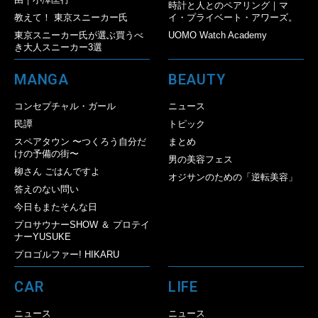
時計と人とのペアリング｜マ
教えて！ 東京スニーカー氏
イ・プライベート・アワーズ。
東京スニーカー氏が選ぶ買うべ
UOMO Watch Academy
き大人スニーカー3選
MANGA
BEAUTY
コンセプチャル・ガール
ニュース
民譚
トピック
スペアタウン 〜つくろう自分だ
まとめ
けの予備の街〜
男の美容フェス
柳さん ごはんですよ
オジサンのための「逆転美容」
答えのない問い
今日もまたそんな日
プロサウナーSHOW ＆ プロテイ
ナーYUSUKE
プロゴルファー! HIKARU
CAR
LIFE
ニュース
ニュース