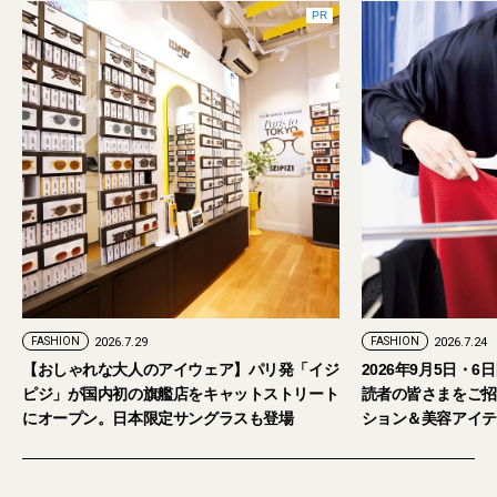
PR
FASHION
2026.7.24
ウェア】パリ発「イジ
2026年9月5日・6日開催。「試着フェス®︎」に
をキャットストリート
読者の皆さまをご招待。【2026年秋冬ファッ
ングラスも登場
ション＆美容アイテム試し放題】