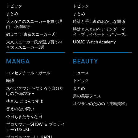
トピック
トピック
まとめ
まとめ
大人がこのスニーカーを買う理
時計と手土産のおかしな関係
由｜小澤匡行
時計と人とのペアリング｜マ
教えて！ 東京スニーカー氏
イ・プライベート・アワーズ。
東京スニーカー氏が選ぶ買うべ
UOMO Watch Academy
き大人スニーカー3選
MANGA
BEAUTY
コンセプチャル・ガール
ニュース
民譚
トピック
スペアタウン 〜つくろう自分だ
まとめ
けの予備の街〜
男の美容フェス
柳さん ごはんですよ
オジサンのための「逆転美容」
答えのない問い
今日もまたそんな日
プロサウナーSHOW ＆ プロテイ
ナーYUSUKE
プロゴルファー! HIKARU