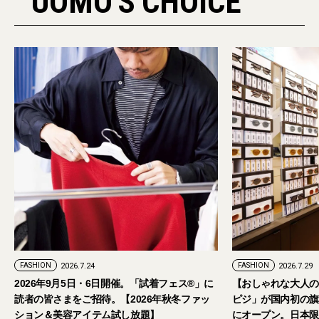
UOMO'S CHOICE
PR
FASHION
2026.7.29
催。「試着フェス®︎」に
【おしゃれな大人のアイウェア】パリ発「イジ
2026年秋冬ファッ
ピジ」が国内初の旗艦店をキャットストリート
し放題】
にオープン。日本限定サングラスも登場