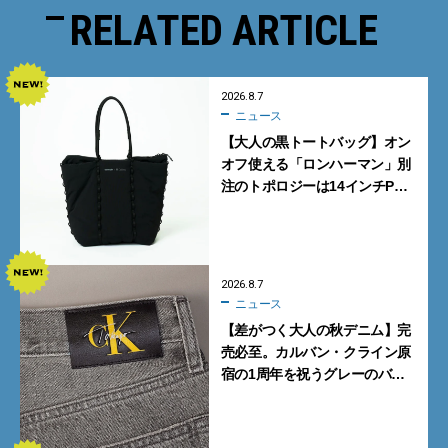
RELATED ARTICLE
2026.8.7
ニュース
【大人の黒トートバッグ】オン
オフ使える「ロンハーマン」別
注のトポロジーは14インチPC
も収納可
2026.8.7
ニュース
【差がつく大人の秋デニム】完
売必至。カルバン・クライン原
宿の1周年を祝うグレーのバ
ギーデニムが数量限定発売