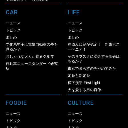
CAR
LIFE
ニュース
ニュース
トピック
トピック
まとめ
まとめ
文化系男子は電気自動車の夢を
在原みゆ紀が認定！ 新東京ス
見るか？
ーベニア！
おしゃれな大人が乗るクルマ
そのサブスクに課金する価値は
あるか？
自動車ニュースタンダード研究
所
東京で暮らすのをやめてみた
定番と新定番
松下洸平 First Light
犬を愛する男の肖像
FOODIE
CULTURE
ニュース
ニュース
トピック
トピック
まとめ
まとめ