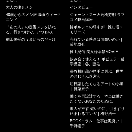
大人の痩せメシ
インタビュー
40歳からのメシ旅 爆食ウィーク
ジェーン・スー＆高橋芳朗 ラブ
エンド
コメ映画講座
「あの人」の定番メシを訪ね
掟ポルシェの尊すぎ!! 推し活メ
る。行きつけで、いつもの。
モリーズ
稲田俊輔のうまいものだらけ
売れている映画は面白いのか｜
菊地成孔
篠山紀信 美女標本箱MOVIE
飲み会で使える！ ポピュラー哲
学講座｜谷川嘉浩
長谷川町蔵が勝手に選ぶ、世界
のおじさん迷宮会
明日話したくなるアートの小噺
｜筧菜奈子
働くを再設計する 本当は働き
たくないあなたのために。
歌人が推す 短いのに、引きずり
込まれるマンガ｜枡野浩一
BOOKコラム 仕事は泥臭い｜
千野帽子