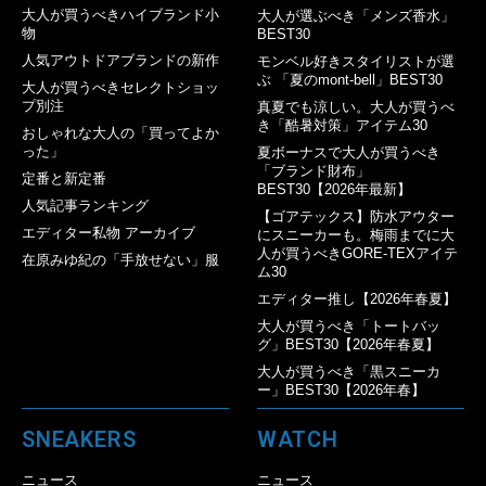
大人が買うべきハイブランド小
大人が選ぶべき「メンズ香水」
物
BEST30
人気アウトドアブランドの新作
モンベル好きスタイリストが選
ぶ 「夏のmont-bell」BEST30
大人が買うべきセレクトショッ
プ別注
真夏でも涼しい。大人が買うべ
き「酷暑対策」アイテム30
おしゃれな大人の「買ってよか
った」
夏ボーナスで大人が買うべき
「ブランド財布」
定番と新定番
BEST30【2026年最新】
人気記事ランキング
【ゴアテックス】防水アウター
エディター私物 アーカイブ
にスニーカーも。梅雨までに大
人が買うべきGORE-TEXアイテ
在原みゆ紀の「手放せない」服
ム30
エディター推し【2026年春夏】
大人が買うべき「トートバッ
グ」BEST30【2026年春夏】
大人が買うべき「黒スニーカ
ー」BEST30【2026年春】
SNEAKERS
WATCH
ニュース
ニュース