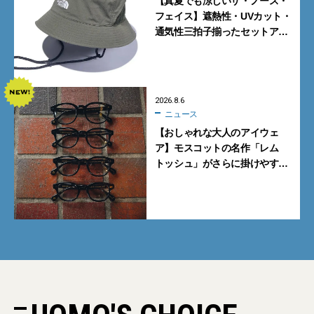
【真夏でも涼しいザ・ノース・
フェイス】遮熱性・UVカット・
通気性三拍子揃ったセットアッ
プに大注目。酷暑対策に大人が
買うべき3選
2026.8.6
ニュース
【おしゃれな大人のアイウェ
ア】モスコットの名作「レム
トッシュ」がさらに掛けやす
く。より多くの人にフィットす
る新モデルが秀逸すぎる