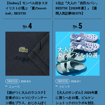
【Gallery】モンベル好きスタ
1位は『大人の「吉田カバン」
イリストが選ぶ 「夏のmont-
BEST30【2026年夏】』【週
bell」BEST30
間人気記事BEST5】
4
5
FASHION
2026.8.4
FASHION
2026.8.1
ニュース
トピック
【差がつく大人のラコステ】
【大人のサンダル】2026年夏
定番ポロシャツにヴィンテー
に買うべき10選。ビルケン
ジ感をプラス。おじさんぽく
シュトックのコラボ＆別注、