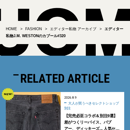
HOME
FASHION
エディター私物 アーカイブ
エディター
私物J.M. WESTONのカブール#320
RELATED ARTICLE
2026.8.9
大人が買うべきセレクトショップ
別注
【完売必至コラボ＆別注9選】
差がつくリーバイス、バブ
アー、ディッキーズ... 人気セレ