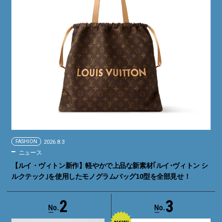
FASHION
2026.8.3
ニュース
【ルイ・ヴィトン新作】軽やかで上品な新素材｢ルイ･ヴィトン シ
ルクテック｣を使用したモノグラムバッグ10型を全部見せ！
2
3