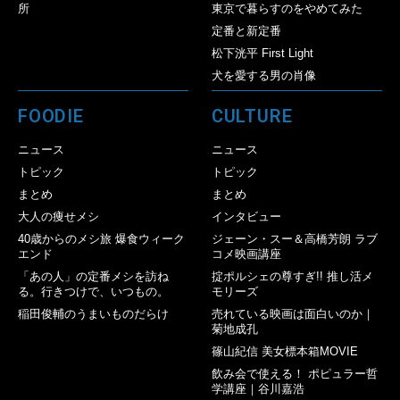
所
東京で暮らすのをやめてみた
定番と新定番
松下洸平 First Light
犬を愛する男の肖像
FOODIE
CULTURE
ニュース
ニュース
トピック
トピック
まとめ
まとめ
大人の痩せメシ
インタビュー
40歳からのメシ旅 爆食ウィーク
ジェーン・スー＆高橋芳朗 ラブ
エンド
コメ映画講座
「あの人」の定番メシを訪ね
掟ポルシェの尊すぎ!! 推し活メ
る。行きつけで、いつもの。
モリーズ
稲田俊輔のうまいものだらけ
売れている映画は面白いのか｜
菊地成孔
篠山紀信 美女標本箱MOVIE
飲み会で使える！ ポピュラー哲
学講座｜谷川嘉浩