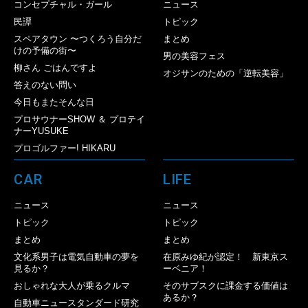
コンセプチャル・ガール
ニュース
民譚
トピック
スペアタウン 〜つくろう自分だ
まとめ
けの予備の街〜
男の美容フェス
柳さん ごはんですよ
オジサンのための「逆転美容」
答えのない問い
今日もまたそんな日
プロサウナーSHOW ＆ プロテイ
ナーYUSUKE
プロゴルファー! HIKARU
CAR
LIFE
ニュース
ニュース
トピック
トピック
まとめ
まとめ
文化系男子は電気自動車の夢を
在原みゆ紀が認定！ 新東京ス
見るか？
ーベニア！
おしゃれな大人が乗るクルマ
そのサブスクに課金する価値は
あるか？
自動車ニュースタンダード研究