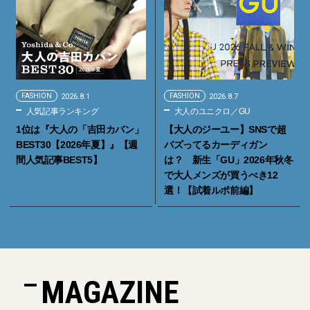
FASHION
2026.8.1
FASHION
2026.8.7
人気記事ランキング
大人のユニクロ／GU
1位は『大人の「吉田カバン」
【大人のジーユー】SNSで超
BEST30【2026年夏】』【週
バズってるカーディガン
間人気記事BEST5】
は？ 新生「GU」2026年秋冬
で大人メンズが買うべき12
選！【試着ルポ前編】
MAGAZINE