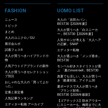
FASHION
UOMO LIST
ニュース
大人の「吉田カバン」
BEST30【2026年夏】
トピック
大人が買うべき「白スニーカ
まとめ
ー」BEST30【2026年夏】
大人のユニクロ／GU
人気サロンが考える「大人ヘア
展示会ルポ
の正解」SNAP
試着フェス®︎
エディター私物
大人が買うべきハイブランド小
大人が選ぶべき「メンズ香水」
物
BEST30
人気アウトドアブランドの新作
モンベル好きスタイリストが選
ぶ 「夏のmont-bell」BEST30
大人が買うべきセレクトショッ
プ別注
真夏でも涼しい。大人が買うべ
き「酷暑対策」アイテム30
おしゃれな大人の「買ってよか
った」
夏ボーナスで大人が買うべき
「ブランド財布」
定番と新定番
BEST30【2026年最新】
人気記事ランキング
【ゴアテックス】防水アウター
エディター私物 アーカイブ
にスニーカーも。梅雨までに大