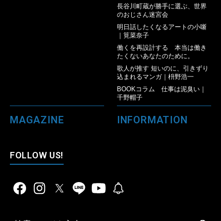
長谷川町蔵が勝手に選ぶ、世界
のおじさん迷宮会
明日話したくなるアートの小噺
｜筧菜奈子
働くを再設計する 本当は働き
たくないあなたのために。
歌人が推す 短いのに、引きずり
込まれるマンガ｜枡野浩一
BOOKコラム 仕事は泥臭い｜
千野帽子
MAGAZINE
INFORMATION
FOLLOW US!