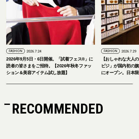
FASHION
2026.7.29
日開催。「試着フェス®︎」に
【おしゃれな大人のアイウェア】パリ発「イ
。【2026年秋冬ファッ
ピジ」が国内初の旗艦店をキャットストリー
ム試し放題】
にオープン。日本限定サングラスも登場
RECOMMENDED