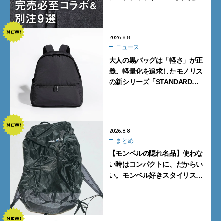
クトショップの自信作をチェッ
ク！
2026.8.8
ニュース
大人の黒バッグは「軽さ」が正
義。軽量化を追求したモノリス
の新シリーズ「STANDARD
Neutral」が快適すぎる！
2026.8.8
まとめ
【モンベルの隠れ名品】使わな
い時はコンパクトに、だからい
い。モンベル好きスタイリスト
がすすめる「たためるバッグ」
4選