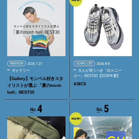
FASHION
2026.7.27
UOMO LIST
2026.8.8
ギャラリー
大人が買うべき「白スニー
カー」BEST30【2026年夏】
【Gallery】モンベル好きスタ
ASICS
イリストが選ぶ 「夏のmont-
bell」BEST30
4
5