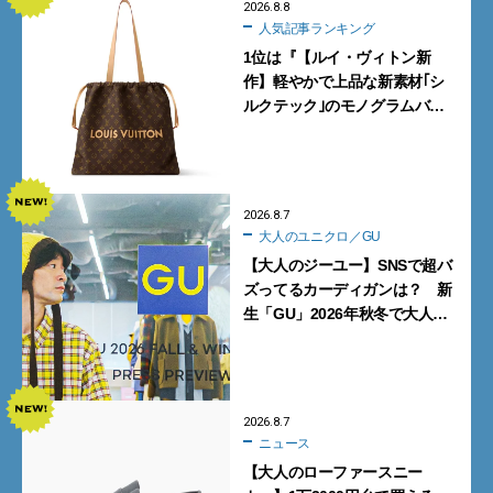
2026.8.8
人気記事ランキング
1位は『【ルイ・ヴィトン新
作】軽やかで上品な新素材｢シ
ルクテック｣のモノグラムバッ
グ10型を全部見せ』【週間人気
記事BEST5】
2026.8.7
大人のユニクロ／GU
【大人のジーユー】SNSで超バ
ズってるカーディガンは？ 新
生「GU」2026年秋冬で大人メ
ンズが買うべき12選！【試着ル
ポ前編】
2026.8.7
ニュース
【大人のローファースニー