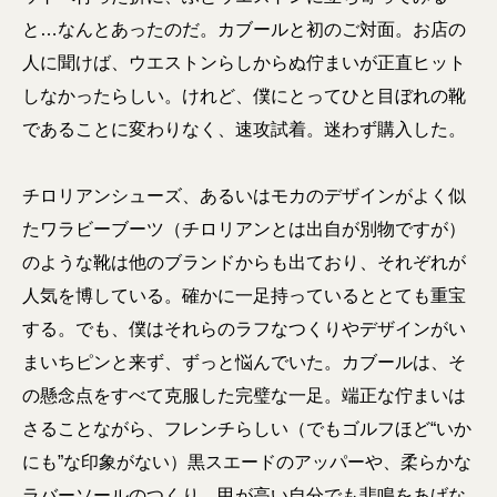
と…なんとあったのだ。カブールと初のご対面。お店の
人に聞けば、ウエストンらしからぬ佇まいが正直ヒット
しなかったらしい。けれど、僕にとってひと目ぼれの靴
であることに変わりなく、速攻試着。迷わず購入した。
チロリアンシューズ、あるいはモカのデザインがよく似
たワラビーブーツ（チロリアンとは出自が別物ですが）
のような靴は他のブランドからも出ており、それぞれが
人気を博している。確かに一足持っているととても重宝
する。でも、僕はそれらのラフなつくりやデザインがい
まいちピンと来ず、ずっと悩んでいた。カブールは、そ
の懸念点をすべて克服した完璧な一足。端正な佇まいは
さることながら、フレンチらしい（でもゴルフほど“いか
にも”な印象がない）黒スエードのアッパーや、柔らかな
ラバーソールのつくり、甲が高い自分でも悲鳴をあげな