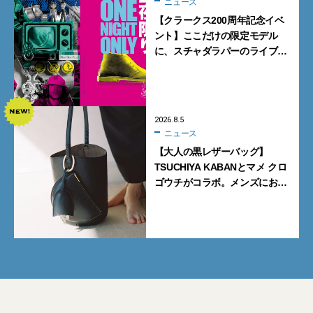
ニュース
【クラークス200周年記念イベ
ント】ここだけの限定モデル
に、スチャダラパーのライブ
も。一夜限りの「CLARKS200
TOKYO」が原宿で開催
2026.8.5
ニュース
【大人の黒レザーバッグ】
TSUCHIYA KABANとマメ クロ
ゴウチがコラボ。メンズにおす
すめはアイコンバッグ
「Mayu」のラージサイズ