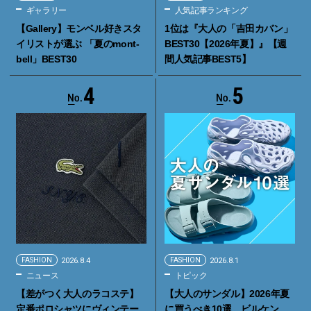
ギャラリー
人気記事ランキング
【Gallery】モンベル好きスタ
1位は『大人の「吉田カバン」
イリストが選ぶ 「夏のmont-
BEST30【2026年夏】』【週
bell」BEST30
間人気記事BEST5】
4
5
FASHION
2026.8.4
FASHION
2026.8.1
ニュース
トピック
【差がつく大人のラコステ】
【大人のサンダル】2026年夏
定番ポロシャツにヴィンテー
に買うべき10選。ビルケン