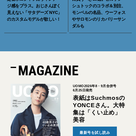
ジ感をプラス。おじさんぽく
シュトックのコラボ＆別注、
見えない「サタデーズ NYC」
モンベルの名品、ウーフォス
のカスタムモデルが欲しい！
やサロモンのリカバリーサン
ダルも
MAGAZINE
UOMO2026年8・9月合併号
6月25日発売
表紙はSuchmosの
YONCEさん。大特
集は「くい止め」
美容
最新号を試し読み