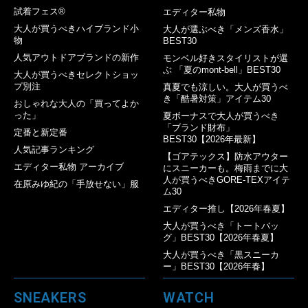
試着フェス®︎
エディター私物
大人が買うべきハイブランド小
大人が選ぶべき「メンズ香水」
物
BEST30
人気アウトドアブランドの新作
モンベル好きスタイリストが選
ぶ 「夏のmont-bell」BEST30
大人が買うべきセレクトショッ
プ別注
真夏でも涼しい。大人が買うべ
き「酷暑対策」アイテム30
おしゃれな大人の「買ってよか
った」
夏ボーナスで大人が買うべき
「ブランド財布」
定番と新定番
BEST30【2026年最新】
人気記事ランキング
【ゴアテックス】防水アウター
エディター私物 アーカイブ
にスニーカーも。梅雨までに大
人が買うべきGORE-TEXアイテ
在原みゆ紀の「手放せない」服
ム30
エディター推し【2026年春夏】
大人が買うべき「トートバッ
グ」BEST30【2026年春夏】
大人が買うべき「黒スニーカ
ー」BEST30【2026年春】
SNEAKERS
WATCH