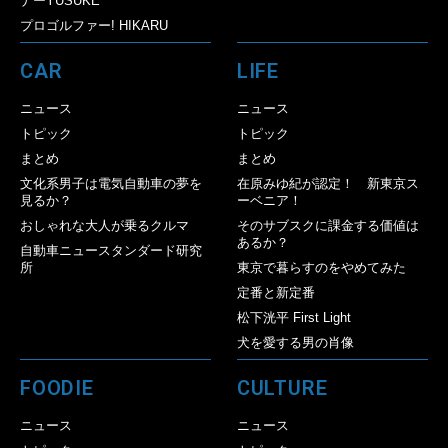
ナーYUSUKE
プロゴルファー! HIKARU
CAR
LIFE
ニュース
ニュース
トピック
トピック
まとめ
まとめ
文化系男子は電気自動車の夢を
在原みゆ紀が認定！ 新東京ス
見るか？
ーベニア！
おしゃれな大人が乗るクルマ
そのサブスクに課金する価値は
あるか？
自動車ニュースタンダード研究
所
東京で暮らすのをやめてみた
定番と新定番
松下洸平 First Light
犬を愛する男の肖像
FOODIE
CULTURE
ニュース
ニュース