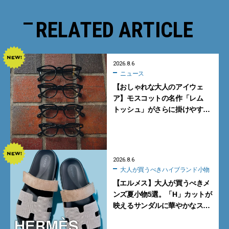
RELATED ARTICLE
2026.8.6
ニュース
【おしゃれな大人のアイウェ
ア】モスコットの名作「レム
トッシュ」がさらに掛けやす
く。より多くの人にフィットす
る新モデルが秀逸すぎる
2026.8.6
大人が買うべきハイブランド小物
【エルメス】大人が買うべきメ
ンズ夏小物5選。「H」カットが
映えるサンダルに華やかなス
カーフ、旬のボートモカシンに
注目