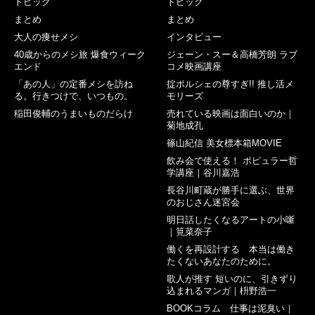
トピック
トピック
まとめ
まとめ
大人の痩せメシ
インタビュー
40歳からのメシ旅 爆食ウィーク
ジェーン・スー＆高橋芳朗 ラブ
エンド
コメ映画講座
「あの人」の定番メシを訪ね
掟ポルシェの尊すぎ!! 推し活メ
る。行きつけで、いつもの。
モリーズ
稲田俊輔のうまいものだらけ
売れている映画は面白いのか｜
菊地成孔
篠山紀信 美女標本箱MOVIE
飲み会で使える！ ポピュラー哲
学講座｜谷川嘉浩
長谷川町蔵が勝手に選ぶ、世界
のおじさん迷宮会
明日話したくなるアートの小噺
｜筧菜奈子
働くを再設計する 本当は働き
たくないあなたのために。
歌人が推す 短いのに、引きずり
込まれるマンガ｜枡野浩一
BOOKコラム 仕事は泥臭い｜