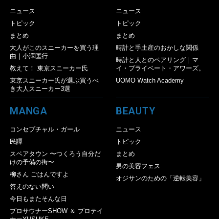
ニュース
ニュース
トピック
トピック
まとめ
まとめ
大人がこのスニーカーを買う理
時計と手土産のおかしな関係
由｜小澤匡行
時計と人とのペアリング｜マ
教えて！ 東京スニーカー氏
イ・プライベート・アワーズ。
東京スニーカー氏が選ぶ買うべ
UOMO Watch Academy
き大人スニーカー3選
MANGA
BEAUTY
コンセプチャル・ガール
ニュース
民譚
トピック
スペアタウン 〜つくろう自分だ
まとめ
けの予備の街〜
男の美容フェス
柳さん ごはんですよ
オジサンのための「逆転美容」
答えのない問い
今日もまたそんな日
プロサウナーSHOW ＆ プロテイ