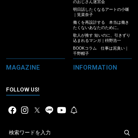
のおじさん迷宮会
明日話したくなるアートの小噺
｜筧菜奈子
働くを再設計する 本当は働き
たくないあなたのために。
歌人が推す 短いのに、引きずり
込まれるマンガ｜枡野浩一
BOOKコラム 仕事は泥臭い｜
千野帽子
MAGAZINE
INFORMATION
FOLLOW US!