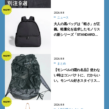
ク！
2026.8.8
ニュース
大人の黒バッグは「軽さ」が正
義。軽量化を追求したモノリス
の新シリーズ「STANDARD
Neutral」が快適すぎる！
2026.8.8
まとめ
【モンベルの隠れ名品】使わな
い時はコンパクトに、だからい
い。モンベル好きスタイリスト
がすすめる「たためるバッグ」
4選
2026.8.8