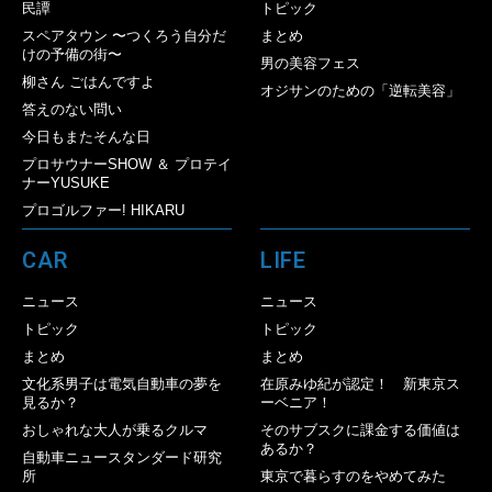
民譚
トピック
スペアタウン 〜つくろう自分だ
まとめ
けの予備の街〜
男の美容フェス
柳さん ごはんですよ
オジサンのための「逆転美容」
答えのない問い
今日もまたそんな日
プロサウナーSHOW ＆ プロテイ
ナーYUSUKE
プロゴルファー! HIKARU
CAR
LIFE
ニュース
ニュース
トピック
トピック
まとめ
まとめ
文化系男子は電気自動車の夢を
在原みゆ紀が認定！ 新東京ス
見るか？
ーベニア！
おしゃれな大人が乗るクルマ
そのサブスクに課金する価値は
あるか？
自動車ニュースタンダード研究
所
東京で暮らすのをやめてみた