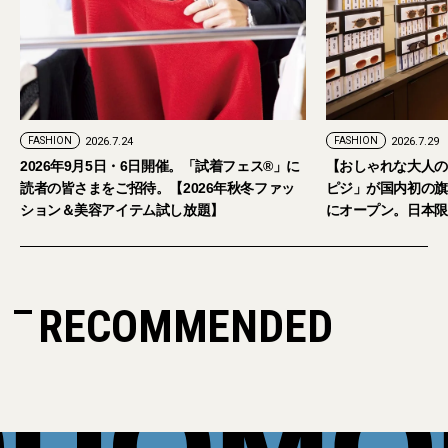
FASHION
2026.7.29
。「試着フェス®︎」に
【おしゃれな大人のアイウェア】パリ発「イジ
026年秋冬ファッ
ピジ」が国内初の旗艦店をキャットストリート
放題】
にオープン。日本限定サングラスも登場
RECOMMENDED