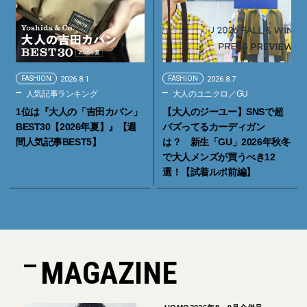
FASHION
2026.8.1
FASHION
2026.8.7
人気記事ランキング
大人のユニクロ／GU
1位は『大人の「吉田カバン」
【大人のジーユー】SNSで超
BEST30【2026年夏】』【週
バズってるカーディガン
間人気記事BEST5】
は？ 新生「GU」2026年秋冬
で大人メンズが買うべき12
選！【試着ルポ前編】
MAGAZINE