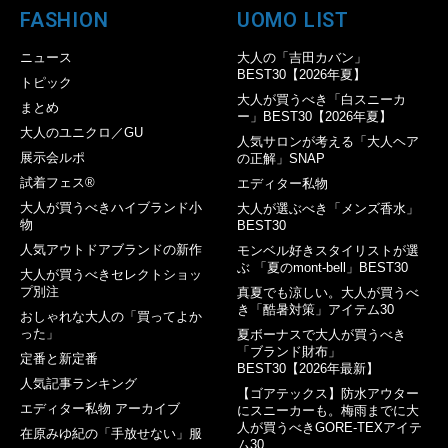
FASHION
UOMO LIST
ニュース
大人の「吉田カバン」
BEST30【2026年夏】
トピック
大人が買うべき「白スニーカ
まとめ
ー」BEST30【2026年夏】
大人のユニクロ／GU
人気サロンが考える「大人ヘア
展示会ルポ
の正解」SNAP
試着フェス®︎
エディター私物
大人が買うべきハイブランド小
大人が選ぶべき「メンズ香水」
物
BEST30
人気アウトドアブランドの新作
モンベル好きスタイリストが選
ぶ 「夏のmont-bell」BEST30
大人が買うべきセレクトショッ
プ別注
真夏でも涼しい。大人が買うべ
き「酷暑対策」アイテム30
おしゃれな大人の「買ってよか
った」
夏ボーナスで大人が買うべき
「ブランド財布」
定番と新定番
BEST30【2026年最新】
人気記事ランキング
【ゴアテックス】防水アウター
エディター私物 アーカイブ
にスニーカーも。梅雨までに大
人が買うべきGORE-TEXアイテ
在原みゆ紀の「手放せない」服
ム30