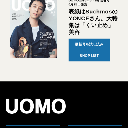
UOMO2026年8・9月合併号
6月25日発売
表紙はSuchmosの
YONCEさん。大特
集は「くい止め」
美容
最新号を試し読み
SHOP LIST