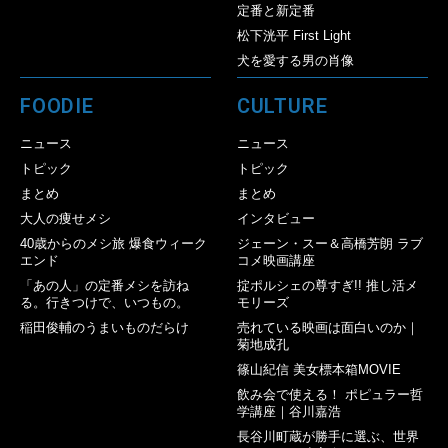
定番と新定番
松下洸平 First Light
犬を愛する男の肖像
FOODIE
CULTURE
ニュース
ニュース
トピック
トピック
まとめ
まとめ
大人の痩せメシ
インタビュー
40歳からのメシ旅 爆食ウィーク
ジェーン・スー＆高橋芳朗 ラブ
エンド
コメ映画講座
「あの人」の定番メシを訪ね
掟ポルシェの尊すぎ!! 推し活メ
る。行きつけで、いつもの。
モリーズ
稲田俊輔のうまいものだらけ
売れている映画は面白いのか｜
菊地成孔
篠山紀信 美女標本箱MOVIE
飲み会で使える！ ポピュラー哲
学講座｜谷川嘉浩
長谷川町蔵が勝手に選ぶ、世界