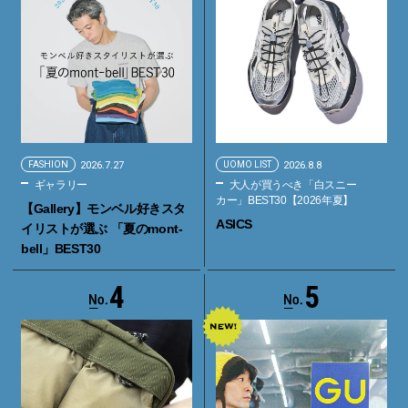
FASHION
2026.7.27
UOMO LIST
2026.8.8
ギャラリー
大人が買うべき「白スニー
カー」BEST30【2026年夏】
【Gallery】モンベル好きスタ
ASICS
イリストが選ぶ 「夏のmont-
bell」BEST30
4
5