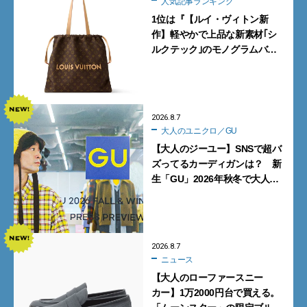
人気記事ランキング
1位は『【ルイ・ヴィトン新
作】軽やかで上品な新素材｢シ
ルクテック｣のモノグラムバッ
グ10型を全部見せ』【週間人気
記事BEST5】
2026.8.7
大人のユニクロ／GU
【大人のジーユー】SNSで超バ
ズってるカーディガンは？ 新
生「GU」2026年秋冬で大人メ
ンズが買うべき12選！【試着ル
ポ前編】
2026.8.7
ニュース
【大人のローファースニー
カー】1万2000円台で買える。