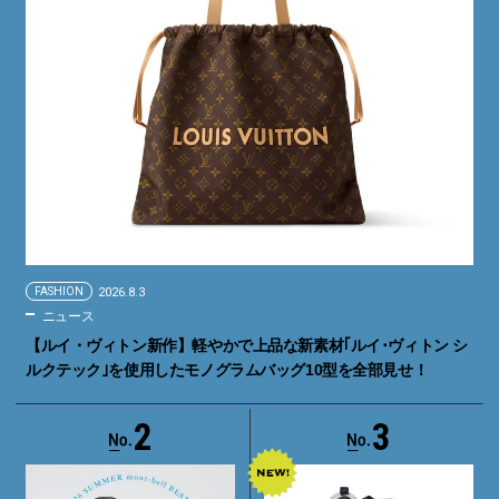
FASHION
2026.8.3
ニュース
【ルイ・ヴィトン新作】軽やかで上品な新素材｢ルイ･ヴィトン シ
ルクテック｣を使用したモノグラムバッグ10型を全部見せ！
2
3