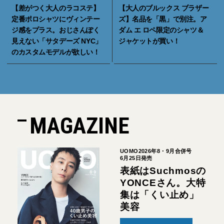
【差がつく大人のラコステ】
【大人のブルックス ブラザー
定番ポロシャツにヴィンテー
ズ】名品を「黒」で別注。ア
ジ感をプラス。おじさんぽく
ダム エ ロペ限定のシャツ＆
見えない「サタデーズ NYC」
ジャケットが買い！
のカスタムモデルが欲しい！
MAGAZINE
UOMO2026年8・9月合併号
6月25日発売
表紙はSuchmosの
YONCEさん。大特
集は「くい止め」
美容