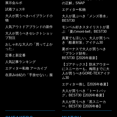
展示会ルポ
の正解」SNAP
試着フェス®︎
エディター私物
大人が買うべきハイブランド小
大人が選ぶべき「メンズ香水」
物
BEST30
人気アウトドアブランドの新作
モンベル好きスタイリストが選
ぶ 「夏のmont-bell」BEST30
大人が買うべきセレクトショッ
プ別注
真夏でも涼しい。大人が買うべ
き「酷暑対策」アイテム30
おしゃれな大人の「買ってよか
った」
夏ボーナスで大人が買うべき
「ブランド財布」
定番と新定番
BEST30【2026年最新】
人気記事ランキング
【ゴアテックス】防水アウター
エディター私物 アーカイブ
にスニーカーも。梅雨までに大
人が買うべきGORE-TEXアイテ
在原みゆ紀の「手放せない」服
ム30
エディター推し【2026年春夏】
大人が買うべき「トートバッ
グ」BEST30【2026年春夏】
大人が買うべき「黒スニーカ
ー」BEST30【2026年春】