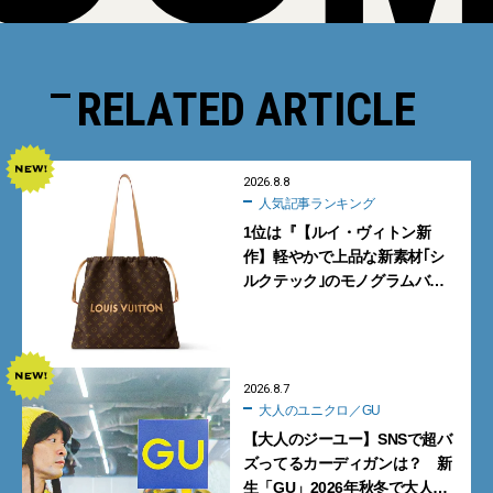
RELATED ARTICLE
2026.8.8
人気記事ランキング
1位は『【ルイ・ヴィトン新
作】軽やかで上品な新素材｢シ
ルクテック｣のモノグラムバッ
グ10型を全部見せ』【週間人気
記事BEST5】
2026.8.7
大人のユニクロ／GU
【大人のジーユー】SNSで超バ
ズってるカーディガンは？ 新
生「GU」2026年秋冬で大人メ