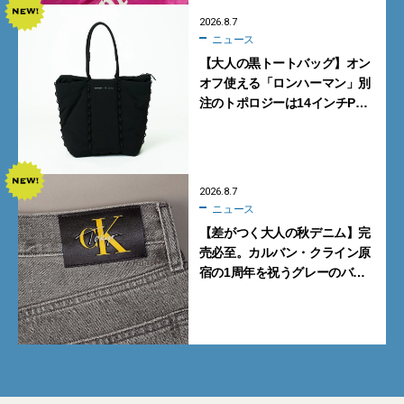
2026.8.7
ニュース
【大人の黒トートバッグ】オン
オフ使える「ロンハーマン」別
注のトポロジーは14インチPC
も収納可
2026.8.7
ニュース
【差がつく大人の秋デニム】完
売必至。カルバン・クライン原
宿の1周年を祝うグレーのバ
ギーデニムが数量限定発売