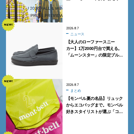
ンズが買うべき12選！【試着ル
ポ前編】
2026.8.7
ニュース
【大人のローファースニー
カー】1万2000円台で買える。
「ムーンスター」の限定ブルー
グレーを見逃すな
2026.8.7
まとめ
【モンベル夏の名品】リュック
からエコバッグまで。モンベル
好きスタイリストが選ぶ「コス
パも最高な超軽量バッグ」5選