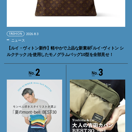
FASHION
2026.8.3
ニュース
【ルイ・ヴィトン新作】軽やかで上品な新素材｢ルイ･ヴィトン シ
ルクテック｣を使用したモノグラムバッグ10型を全部見せ！
2
3