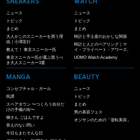
SNEAKERS
WATCH
ニュース
ニュース
トピック
トピック
まとめ
まとめ
大人がこのスニーカーを買う理
時計と手土産のおかしな関係
由｜小澤匡行
時計と人とのペアリング｜マ
教えて！ 東京スニーカー氏
イ・プライベート・アワーズ。
東京スニーカー氏が選ぶ買うべ
UOMO Watch Academy
き大人スニーカー3選
MANGA
BEAUTY
コンセプチャル・ガール
ニュース
民譚
トピック
スペアタウン 〜つくろう自分だ
まとめ
けの予備の街〜
男の美容フェス
柳さん ごはんですよ
オジサンのための「逆転美容」
答えのない問い
今日もまたそんな日