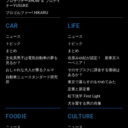
プロサウナーSHOW ＆ プロテイ
ナーYUSUKE
プロゴルファー! HIKARU
CAR
LIFE
ニュース
ニュース
トピック
トピック
まとめ
まとめ
文化系男子は電気自動車の夢を
在原みゆ紀が認定！ 新東京ス
見るか？
ーベニア！
おしゃれな大人が乗るクルマ
そのサブスクに課金する価値は
あるか？
自動車ニュースタンダード研究
所
東京で暮らすのをやめてみた
定番と新定番
松下洸平 First Light
犬を愛する男の肖像
FOODIE
CULTURE
ニュース
ニュース