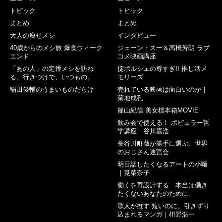
トピック
トピック
まとめ
まとめ
大人の痩せメシ
インタビュー
40歳からのメシ旅 爆食ウィーク
ジェーン・スー＆高橋芳朗 ラブ
エンド
コメ映画講座
「あの人」の定番メシを訪ね
掟ポルシェの尊すぎ!! 推し活メ
る。行きつけで、いつもの。
モリーズ
稲田俊輔のうまいものだらけ
売れている映画は面白いのか｜
菊地成孔
篠山紀信 美女標本箱MOVIE
飲み会で使える！ ポピュラー哲
学講座｜谷川嘉浩
長谷川町蔵が勝手に選ぶ、世界
のおじさん迷宮会
明日話したくなるアートの小噺
｜筧菜奈子
働くを再設計する 本当は働き
たくないあなたのために。
歌人が推す 短いのに、引きずり
込まれるマンガ｜枡野浩一