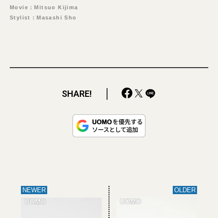
Movie：Mitsuo Kijima
Stylist：Masashi Sho
SHARE!
NEWER
OLDER