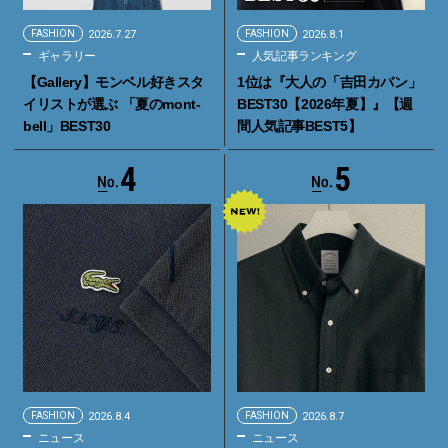
FASHION
2026.7.27
FASHION
2026.8.1
ギャラリー
人気記事ランキング
【Gallery】モンベル好きスタ
1位は『大人の「吉田カバン」
イリストが選ぶ 「夏のmont-
BEST30【2026年夏】』【週
bell」BEST30
間人気記事BEST5】
4
5
FASHION
2026.8.4
FASHION
2026.8.7
ニュース
ニュース