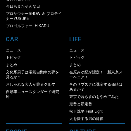
今日もまたそんな日
プロサウナーSHOW ＆ プロテイ
ナーYUSUKE
プロゴルファー! HIKARU
CAR
LIFE
ニュース
ニュース
トピック
トピック
まとめ
まとめ
文化系男子は電気自動車の夢を
在原みゆ紀が認定！ 新東京ス
見るか？
ーベニア！
おしゃれな大人が乗るクルマ
そのサブスクに課金する価値は
あるか？
自動車ニュースタンダード研究
所
東京で暮らすのをやめてみた
定番と新定番
松下洸平 First Light
犬を愛する男の肖像