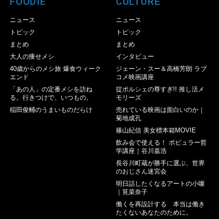
FOODIE
CULTURE
ニュース
ニュース
トピック
トピック
まとめ
まとめ
大人の痩せメシ
インタビュー
40歳からのメシ旅 爆食ウィーク
ジェーン・スー＆高橋芳朗 ラブ
エンド
コメ映画講座
「あの人」の定番メシを訪ね
掟ポルシェの尊すぎ!! 推し活メ
る。行きつけで、いつもの。
モリーズ
稲田俊輔のうまいものだらけ
売れている映画は面白いのか｜
菊地成孔
篠山紀信 美女標本箱MOVIE
飲み会で使える！ ポピュラー哲
学講座｜谷川嘉浩
長谷川町蔵が勝手に選ぶ、世界
のおじさん迷宮会
明日話したくなるアートの小噺
｜筧菜奈子
働くを再設計する 本当は働き
たくないあなたのために。