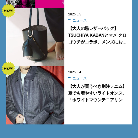
2026.8.5
ニュース
【大人の黒レザーバッグ】
TSUCHIYA KABANとマメ クロ
ゴウチがコラボ。メンズにおす
すめはアイコンバッグ
「Mayu」のラージサイズ
2026.8.4
ニュース
【大人が買うべき別注デニム】
夏でも着やすいライトオンス。
「ホワイトマウンテニアリン
グ」と「エカル」の初コラボ全
5型に注目