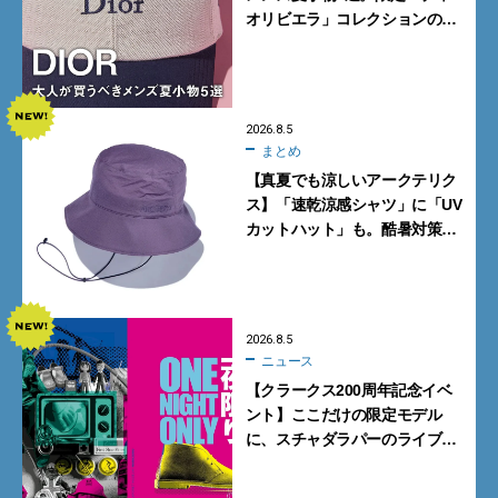
オリビエラ」コレクションの
バッグ＆ローファー、キャップ
に注目
2026.8.5
まとめ
【真夏でも涼しいアークテリク
ス】「速乾涼感シャツ」に「UV
カットハット」も。酷暑対策に
大人が買うべき4選
2026.8.5
ニュース
【クラークス200周年記念イベ
ント】ここだけの限定モデル
に、スチャダラパーのライブ
も。一夜限りの「CLARKS200
TOKYO」が原宿で開催