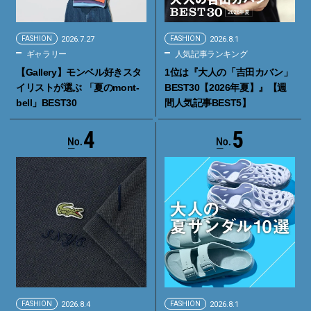
FASHION
2026.7.27
FASHION
2026.8.1
ギャラリー
人気記事ランキング
【Gallery】モンベル好きスタ
1位は『大人の「吉田カバン」
イリストが選ぶ 「夏のmont-
BEST30【2026年夏】』【週
bell」BEST30
間人気記事BEST5】
4
5
FASHION
2026.8.4
FASHION
2026.8.1