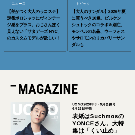
ニュース
トピック
【差がつく大人のラコステ】
【大人のサンダル】2026年夏
定番ポロシャツにヴィンテー
に買うべき10選。ビルケン
ジ感をプラス。おじさんぽく
シュトックのコラボ＆別注、
見えない「サタデーズ NYC」
モンベルの名品、ウーフォス
のカスタムモデルが欲しい！
やサロモンのリカバリーサン
ダルも
MAGAZINE
UOMO2026年8・9月合併号
6月25日発売
表紙はSuchmosの
YONCEさん。大特
集は「くい止め」