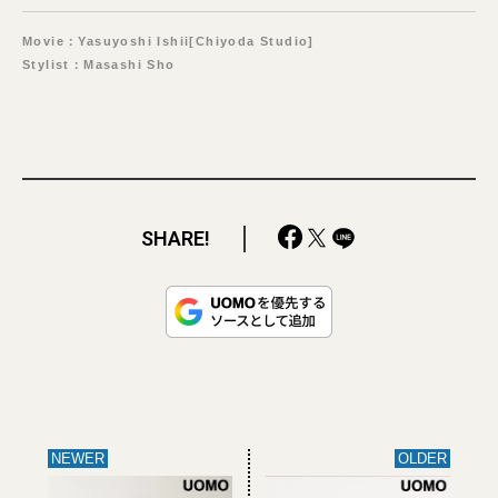
Movie：Yasuyoshi Ishii[Chiyoda Studio]
Stylist：Masashi Sho
SHARE!
NEWER
OLDER