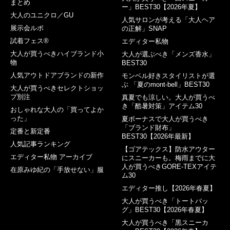
まとめ
ー」BEST30【2026年夏】
大人のユニクロ／GU
人気サロンが考える「大人ヘア
展示会ルポ
の正解」SNAP
試着フェス®︎
エディター私物
大人が買うべきハイブランド小
大人が選ぶべき「メンズ香水」
物
BEST30
人気アウトドアブランドの新作
モンベル好きスタイリストが選
ぶ 「夏のmont-bell」BEST30
大人が買うべきセレクトショッ
プ別注
真夏でも涼しい。大人が買うべ
き「酷暑対策」アイテム30
おしゃれな大人の「買ってよか
った」
夏ボーナスで大人が買うべき
「ブランド財布」
定番と新定番
BEST30【2026年最新】
人気記事ランキング
【ゴアテックス】防水アウター
エディター私物 アーカイブ
にスニーカーも。梅雨までに大
人が買うべきGORE-TEXアイテ
在原みゆ紀の「手放せない」服
ム30
エディター推し【2026年春夏】
大人が買うべき「トートバッ
グ」BEST30【2026年春夏】
大人が買うべき「黒スニーカ