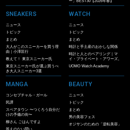
ー」BEST30【2026年春】
SNEAKERS
WATCH
ニュース
ニュース
トピック
トピック
まとめ
まとめ
大人がこのスニーカーを買う理
時計と手土産のおかしな関係
由｜小澤匡行
時計と人とのペアリング｜マ
教えて！ 東京スニーカー氏
イ・プライベート・アワーズ。
東京スニーカー氏が選ぶ買うべ
UOMO Watch Academy
き大人スニーカー3選
MANGA
BEAUTY
コンセプチャル・ガール
ニュース
民譚
トピック
スペアタウン 〜つくろう自分だ
まとめ
けの予備の街〜
男の美容フェス
柳さん ごはんですよ
オジサンのための「逆転美容」
答えのない問い