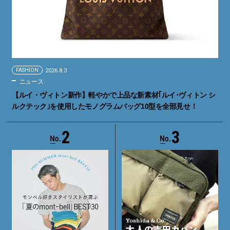
FASHION
2026.8.3
ニュース
【ルイ・ヴィトン新作】軽やかで上品な新素材｢ルイ･ヴィトン シ
ルクテック｣を使用したモノグラムバッグ10型を全部見せ！
2
3