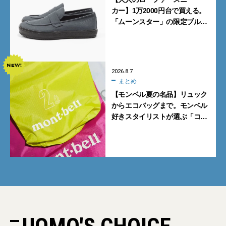
カー】1万2000円台で買える。
「ムーンスター」の限定ブルー
グレーを見逃すな
2026.8.7
まとめ
【モンベル夏の名品】リュック
からエコバッグまで。モンベル
好きスタイリストが選ぶ「コス
パも最高な超軽量バッグ」5選