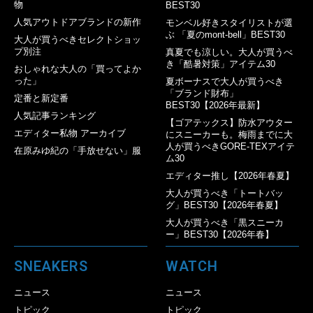
物
BEST30
人気アウトドアブランドの新作
モンベル好きスタイリストが選
ぶ 「夏のmont-bell」BEST30
大人が買うべきセレクトショッ
プ別注
真夏でも涼しい。大人が買うべ
き「酷暑対策」アイテム30
おしゃれな大人の「買ってよか
った」
夏ボーナスで大人が買うべき
「ブランド財布」
定番と新定番
BEST30【2026年最新】
人気記事ランキング
【ゴアテックス】防水アウター
エディター私物 アーカイブ
にスニーカーも。梅雨までに大
人が買うべきGORE-TEXアイテ
在原みゆ紀の「手放せない」服
ム30
エディター推し【2026年春夏】
大人が買うべき「トートバッ
グ」BEST30【2026年春夏】
大人が買うべき「黒スニーカ
ー」BEST30【2026年春】
SNEAKERS
WATCH
ニュース
ニュース
トピック
トピック