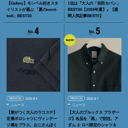
【Gallery】モンベル好きスタ
1位は『大人の「吉田カバン」
イリストが選ぶ 「夏のmont-
BEST30【2026年夏】』【週
bell」BEST30
間人気記事BEST5】
4
5
FASHION
2026.8.4
FASHION
2026.8.7
ニュース
ニュース
【差がつく大人のラコステ】
【大人のブルックス ブラザー
定番ポロシャツにヴィンテー
ズ】名品を「黒」で別注。ア
ジ感をプラス。おじさんぽく
ダム エ ロペ限定のシャツ＆