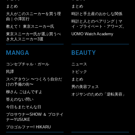
まとめ
まとめ
大人がこのスニーカーを買う理
時計と手土産のおかしな関係
由｜小澤匡行
時計と人とのペアリング｜マ
教えて！ 東京スニーカー氏
イ・プライベート・アワーズ。
東京スニーカー氏が選ぶ買うべ
UOMO Watch Academy
き大人スニーカー3選
MANGA
BEAUTY
コンセプチャル・ガール
ニュース
民譚
トピック
スペアタウン 〜つくろう自分だ
まとめ
けの予備の街〜
男の美容フェス
柳さん ごはんですよ
オジサンのための「逆転美容」
答えのない問い
今日もまたそんな日
プロサウナーSHOW ＆ プロテイ
ナーYUSUKE
プロゴルファー! HIKARU