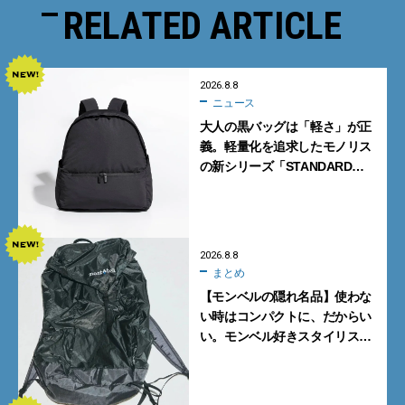
RELATED ARTICLE
2026.8.8
ニュース
大人の黒バッグは「軽さ」が正
義。軽量化を追求したモノリス
の新シリーズ「STANDARD
Neutral」が快適すぎる！
2026.8.8
まとめ
【モンベルの隠れ名品】使わな
い時はコンパクトに、だからい
い。モンベル好きスタイリスト
がすすめる「たためるバッグ」
4選