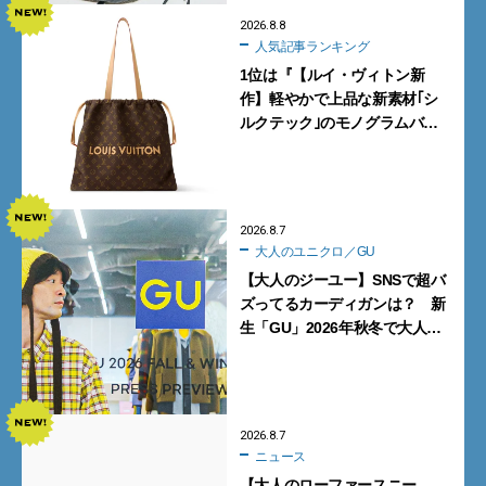
2026.8.8
人気記事ランキング
1位は『【ルイ・ヴィトン新
作】軽やかで上品な新素材｢シ
ルクテック｣のモノグラムバッ
グ10型を全部見せ』【週間人気
記事BEST5】
2026.8.7
大人のユニクロ／GU
【大人のジーユー】SNSで超バ
ズってるカーディガンは？ 新
生「GU」2026年秋冬で大人メ
ンズが買うべき12選！【試着ル
ポ前編】
2026.8.7
ニュース
【大人のローファースニー