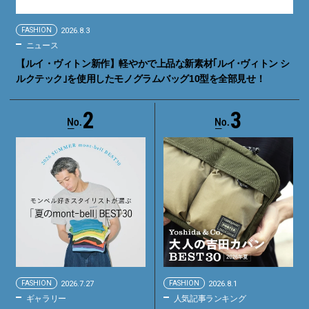
FASHION
2026.8.3
ニュース
【ルイ・ヴィトン新作】軽やかで上品な新素材｢ルイ･ヴィトン シ
ルクテック｣を使用したモノグラムバッグ10型を全部見せ！
2
3
FASHION
2026.7.27
FASHION
2026.8.1
ギャラリー
人気記事ランキング