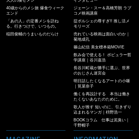
大人の痩せメシ
インタビュー
40歳からのメシ旅 爆食ウィーク
ジェーン・スー＆高橋芳朗 ラブ
エンド
コメ映画講座
「あの人」の定番メシを訪ね
掟ポルシェの尊すぎ!! 推し活メ
る。行きつけで、いつもの。
モリーズ
稲田俊輔のうまいものだらけ
売れている映画は面白いのか｜
菊地成孔
篠山紀信 美女標本箱MOVIE
飲み会で使える！ ポピュラー哲
学講座｜谷川嘉浩
長谷川町蔵が勝手に選ぶ、世界
のおじさん迷宮会
明日話したくなるアートの小噺
｜筧菜奈子
働くを再設計する 本当は働き
たくないあなたのために。
歌人が推す 短いのに、引きずり
込まれるマンガ｜枡野浩一
BOOKコラム 仕事は泥臭い｜
千野帽子