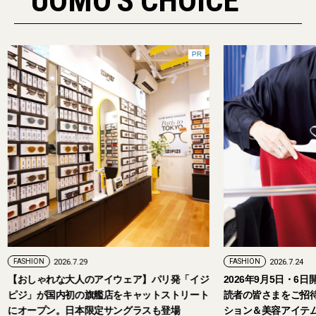
UOMO'S CHOICE
PR
FASHION
2026.7.24
ェア】パリ発「イジ
2026年9月5日・6日開催。「試着フェス®︎」に
キャットストリート
読者の皆さまをご招待。【2026年秋冬ファッ
グラスも登場
ション＆美容アイテム試し放題】