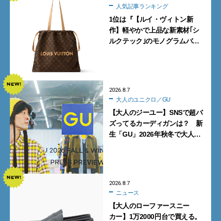
人気記事ランキング
1位は『【ルイ・ヴィトン新
作】軽やかで上品な新素材｢シ
ルクテック｣のモノグラムバッ
グ10型を全部見せ』【週間人気
記事BEST5】
2026.8.7
大人のユニクロ／GU
【大人のジーユー】SNSで超バ
ズってるカーディガンは？ 新
生「GU」2026年秋冬で大人メ
ンズが買うべき12選！【試着ル
ポ前編】
2026.8.7
ニュース
【大人のローファースニー
カー】1万2000円台で買える。