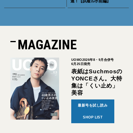
選！【試着ルポ前編】
MAGAZINE
UOMO2026年8・9月合併号
6月25日発売
表紙はSuchmosの
YONCEさん。大特
集は「くい止め」
美容
最新号を試し読み
SHOP LIST