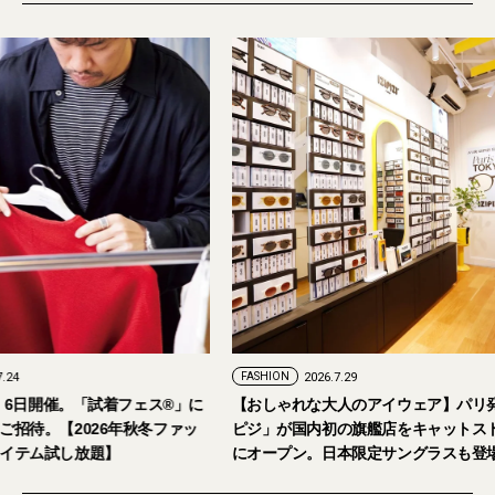
PR
FASHION
2026.7.29
。「試着フェス®︎」に
【おしゃれな大人のアイウェア】パリ発「イジ
026年秋冬ファッ
ピジ」が国内初の旗艦店をキャットストリート
放題】
にオープン。日本限定サングラスも登場