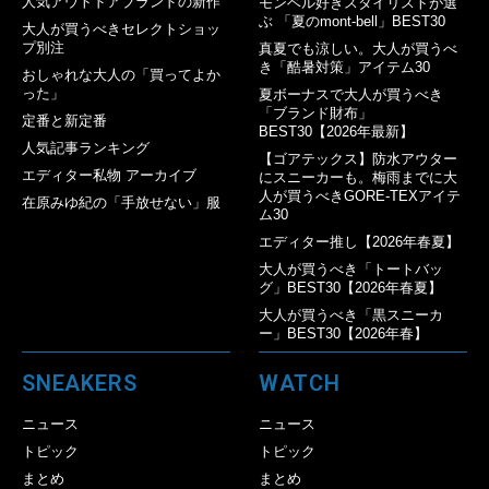
人気アウトドアブランドの新作
モンベル好きスタイリストが選
ぶ 「夏のmont-bell」BEST30
大人が買うべきセレクトショッ
プ別注
真夏でも涼しい。大人が買うべ
き「酷暑対策」アイテム30
おしゃれな大人の「買ってよか
った」
夏ボーナスで大人が買うべき
「ブランド財布」
定番と新定番
BEST30【2026年最新】
人気記事ランキング
【ゴアテックス】防水アウター
エディター私物 アーカイブ
にスニーカーも。梅雨までに大
人が買うべきGORE-TEXアイテ
在原みゆ紀の「手放せない」服
ム30
エディター推し【2026年春夏】
大人が買うべき「トートバッ
グ」BEST30【2026年春夏】
大人が買うべき「黒スニーカ
ー」BEST30【2026年春】
SNEAKERS
WATCH
ニュース
ニュース
トピック
トピック
まとめ
まとめ