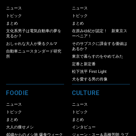
ニュース
ニュース
トピック
トピック
まとめ
まとめ
文化系男子は電気自動車の夢を
在原みゆ紀が認定！ 新東京ス
見るか？
ーベニア！
おしゃれな大人が乗るクルマ
そのサブスクに課金する価値は
あるか？
自動車ニュースタンダード研究
所
東京で暮らすのをやめてみた
定番と新定番
松下洸平 First Light
犬を愛する男の肖像
FOODIE
CULTURE
ニュース
ニュース
トピック
トピック
まとめ
まとめ
大人の痩せメシ
インタビュー
40歳からのメシ旅 爆食ウィーク
ジェーン・スー＆高橋芳朗 ラブ