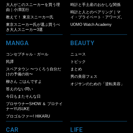
大人がこのスニーカーを買う理
時計と手土産のおかしな関係
由｜小澤匡行
時計と人とのペアリング｜マ
教えて！ 東京スニーカー氏
イ・プライベート・アワーズ。
東京スニーカー氏が選ぶ買うべ
UOMO Watch Academy
き大人スニーカー3選
MANGA
BEAUTY
コンセプチャル・ガール
ニュース
民譚
トピック
スペアタウン 〜つくろう自分だ
まとめ
けの予備の街〜
男の美容フェス
柳さん ごはんですよ
オジサンのための「逆転美容」
答えのない問い
今日もまたそんな日
プロサウナーSHOW ＆ プロテイ
ナーYUSUKE
プロゴルファー! HIKARU
CAR
LIFE