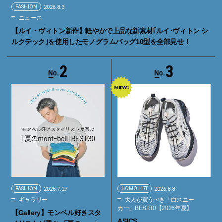
FASHION
2026.8.3
ニュース
【ルイ・ヴィトン新作】軽やかで上品な新素材｢ルイ･ヴィトン シ
ルクテック｣を使用したモノグラムバッグ10型を全部見せ！
2
3
FASHION
2026.7.27
UOMO LIST
2026.8.8
ギャラリー
大人が買うべき「白スニー
カー」BEST30【2026年夏】
【Gallery】モンベル好きスタ
ASICS