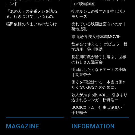
エンド
コメ映画講座
「あの人」の定番メシを訪ね
掟ポルシェの尊すぎ!! 推し活メ
る。行きつけで、いつもの。
モリーズ
稲田俊輔のうまいものだらけ
売れている映画は面白いのか｜
菊地成孔
篠山紀信 美女標本箱MOVIE
飲み会で使える！ ポピュラー哲
学講座｜谷川嘉浩
長谷川町蔵が勝手に選ぶ、世界
のおじさん迷宮会
明日話したくなるアートの小噺
｜筧菜奈子
働くを再設計する 本当は働き
たくないあなたのために。
歌人が推す 短いのに、引きずり
込まれるマンガ｜枡野浩一
BOOKコラム 仕事は泥臭い｜
千野帽子
MAGAZINE
INFORMATION