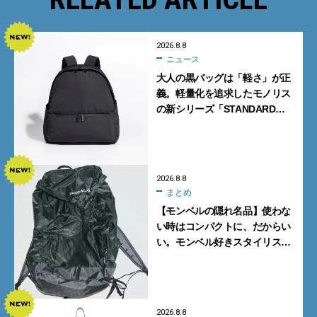
2026.8.8
ニュース
大人の黒バッグは「軽さ」が正
義。軽量化を追求したモノリス
の新シリーズ「STANDARD
Neutral」が快適すぎる！
2026.8.8
まとめ
【モンベルの隠れ名品】使わな
い時はコンパクトに、だからい
い。モンベル好きスタイリスト
がすすめる「たためるバッグ」
4選
2026.8.8