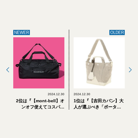
NEWER
OLDER
2024.12.30
2024.12.30
2位は『【mont-bell】オ
1位は『【吉田カバン】大
ンオフ使えてコスパ抜
人が選ぶべき「ポータ
群。大人が買うべきモン
ー」。高級アイリッシュ
ベルの「バッグ」6選』、
リネンの「コール」シリ
1位は……？【月間人気記
ーズが欲しい』【月間人
事BEST5:2024年9月】
気記事BEST5:2024年7
月】