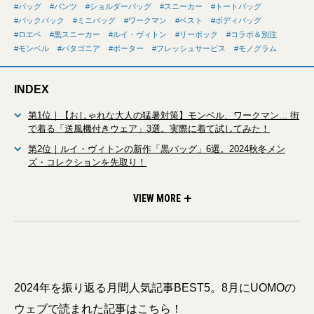
バッグ
パンツ
ショルダーバッグ
スニーカー
トートバッグ
バックパック
ミニバッグ
ワークマン
ベスト
ボディバッグ
ロエベ
黒スニーカー
ルイ・ヴィトン
リーボック
コラボ＆別注
モンベル
パタゴニア
ポーター
フレッシュサービス
モノグラム
INDEX
第1位｜【おしゃれな大人の猛暑対策】モンベル、ワークマン... 街
で着る「送風機付きウェア」3選。実際に着て試してみた！
第2位｜ルイ・ヴィトンの新作「黒バッグ」6選。2024秋冬メン
ズ・コレクションを先取り！
第3位｜【吉田カバン×名作スニーカー】即完売モデル、リーボッ
第4位｜【LOEWE】ミニサイズから巾着スタイルまで。大人が
第5位｜【大人のパタゴニア】バギーズじゃないほう。もうひとつ
ク「インスタポンプフューリー」の「POTR」コラボモデルが再販
「ロエベ」で買うべき夏の新作ショルダーバッグ4選
の名作パンツにはき替える
VIEW MORE
決定！
2024年を振り返る月間人気記事BEST5。8月にUOMOの
ウェブで読まれた記事はこちら！