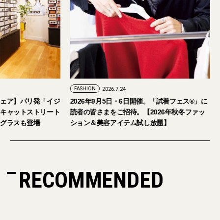
FASHION
2026.7.29
FASHION
2026.7.24
【おしゃれな大人のアイウェア】パリ発「イジ
2026年9月5日・
ピジ」が国内初の旗艦店をキャットストリート
読者の皆さまをご招
にオープン。日本限定サングラスも登場
ション＆美容アイテ
RECOMMENDED