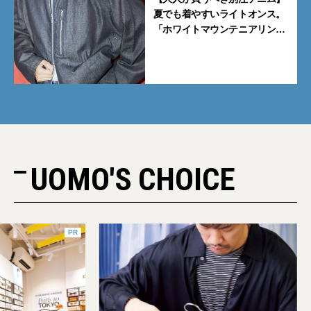
夏でも着やすいライトオンス。
「ホワイトマウンテニアリン
グ」と「エカル」の初コラボ全
5型に注目
UOMO'S CHOICE
PR