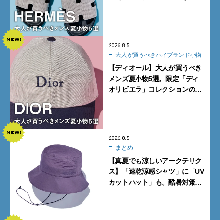
カーフ、旬のボートモカシンに
注目
2026.8.5
大人が買うべきハイブランド小物
【ディオール】大人が買うべき
メンズ夏小物5選。限定「ディ
オリビエラ」コレクションの
バッグ＆ローファー、キャップ
に注目
2026.8.5
まとめ
【真夏でも涼しいアークテリク
ス】「速乾涼感シャツ」に「UV
カットハット」も。酷暑対策に
大人が買うべき4選