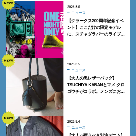
2026.8.5
ニュース
【クラークス200周年記念イベ
ント】ここだけの限定モデル
に、スチャダラパーのライブ
も。一夜限りの「CLARKS200
TOKYO」が原宿で開催
2026.8.5
ニュース
【大人の黒レザーバッグ】
TSUCHIYA KABANとマメ クロ
ゴウチがコラボ。メンズにおす
すめはアイコンバッグ
「Mayu」のラージサイズ
2026.8.4
ニュース
【大人が買うべき別注デニム】