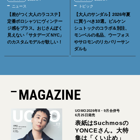
ニュース
トピック
【差がつく大人のラコステ】
【大人のサンダル】2026年夏
定番ポロシャツにヴィンテー
に買うべき10選。ビルケン
ジ感をプラス。おじさんぽく
シュトックのコラボ＆別注、
見えない「サタデーズ NYC」
モンベルの名品、ウーフォス
のカスタムモデルが欲しい！
やサロモンのリカバリーサン
ダルも
MAGAZINE
UOMO2026年8・9月合併号
6月25日発売
表紙はSuchmosの
YONCEさん。大特
集は「くい止め」