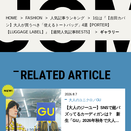
事BEST5】
HOME
FASHION
人気記事ランキング
1位は『【吉田カバ
ン】大人が買うべき「使えるトートバッグ」4選【PORTER】
【LUGGAGE LABEL】』【週間人気記事BEST5】
ギャラリー
RELATED ARTICLE
2026.8.7
大人のユニクロ／GU
【大人のジーユー】SNSで超バ
ズってるカーディガンは？ 新
生「GU」2026年秋冬で大人メ
ンズが買うべき12選！【試着ル