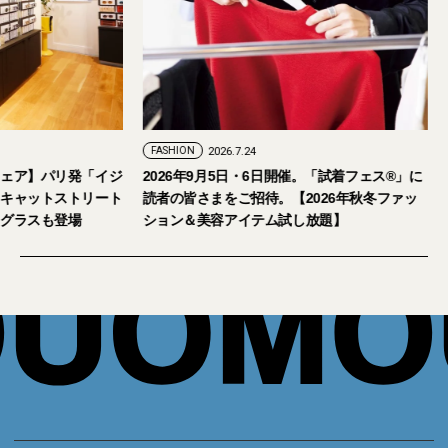
FASHION
2026.7.29
FASHION
2026.7.24
【おしゃれな大人のアイウェア】パリ発「イジ
2026年9月5日・
ピジ」が国内初の旗艦店をキャットストリート
読者の皆さまをご招
にオープン。日本限定サングラスも登場
ション＆美容アイテ