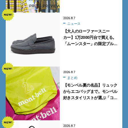
ポ前編】
2026.8.7
ニュース
【大人のローファースニー
カー】1万2000円台で買える。
「ムーンスター」の限定ブルー
グレーを見逃すな
2026.8.7
まとめ
【モンベル夏の名品】リュック
からエコバッグまで。モンベル
好きスタイリストが選ぶ「コス
パも最高な超軽量バッグ」5選
2026.8.7