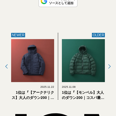
NEWER
OLDER
2025.11.22
2025.11.08
1位は『【アークテリク
1位は『【モンベル】大人
ス】大人のダウン200｜ダ
のダウン200｜コスパ最高
ウンに見えない「サーミ
の本格仕様。防水透湿性
ー」新型ゴアテックスジ
シェルの軽量パーカ』
ャケット』【週間人気記
【週間人気記事BEST5】