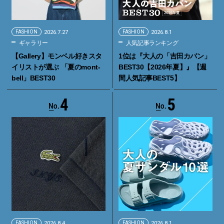
FASHION
2026.7.27
FASHION
2026.8.1
ギャラリー
人気記事ランキング
【Gallery】モンベル好きスタ
1位は『大人の「吉田カバン」
イリストが選ぶ 「夏のmont-
BEST30【2026年夏】』【週
bell」BEST30
間人気記事BEST5】
4
5
FASHION
2026.8.4
FASHION
2026.8.1