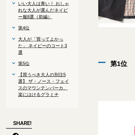
いい大人は青い！ おしゃ
れな大人が選んだネイビ
ー服8選（前編）
第4位
大人が「買ってよかっ
た」 ネイビーのコート3
選
第1位
第5位
【買うべき大人の別注5
選】 ザ・ノース・フェイ
スのマウンテンパーカ、
楽にはけるグラミチ
SHARE!