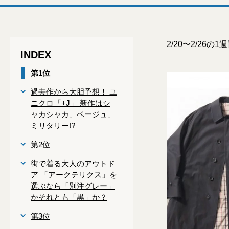
2/20〜2/26
INDEX
第1位
過去作から大胆予想！ ユ
ニクロ「+J」 新作はシ
ャカシャカ、ベージュ、
ミリタリー!?
第2位
街で着る大人のアウトド
ア 「アークテリクス」を
選ぶなら「別注グレー」
かそれとも「黒」か？
第3位