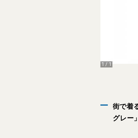
1
/
1
街で着
グレー