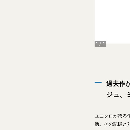
1
/
1
過去作
ジュ、ミ
ユニクロが誇る伝
活。その記憶と